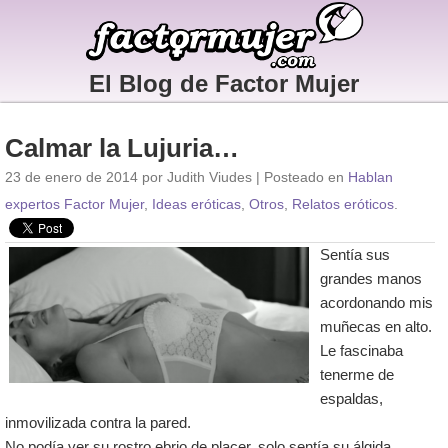
El Blog de Factor Mujer
Calmar la Lujuria…
23 de enero de 2014 por Judith Viudes | Posteado en
Hablan
expertos Factor Mujer
,
Ideas eróticas
,
Otros
,
Relatos eróticos
.
Sentía sus
grandes manos
acordonando mis
muñecas en alto.
Le fascinaba
tenerme de
espaldas,
inmovilizada contra la pared.
No podía ver su rostro ebrio de placer, solo sentía su álgida