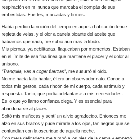
respiración en mi nunca que marcaba el compás de sus
embestidas. Fuertes, marcadas y firmes.
Había perdido la noción del tiempo en aquella habitación tenue
repleta de velas, y el olor a canela picante del aceite que
habíamos quemado, me subía aún más la líbido.
Mis piernas, ya debilitadas, flaqueaban por momentos. Estaban
en el límite de esa fina línea que mantiene el placer y el dolor al
unísono.
“Tranquila, vas a coger fuerzas”
, me susurró al oído.
No me hacía falta hablar, él era un observador nato. Conocía
todos mis gestos, cada rincón de mi cuerpo, cada estímulo y
respuesta. Tanto, que podía adelantarse a mis necesidades.
Es lo que yo llamo confianza ciega. Y es esencial para
abandonarse al placer.
Soltó mis muñecas y sentí un alivio agradecido. Entonces me
alzó en sus brazos y pude mirarle a los ojos, tan negros que se
confundían con la oscuridad de aquella noche.
Con mera delicadeza me tumbó a los pies de la cama y empezó