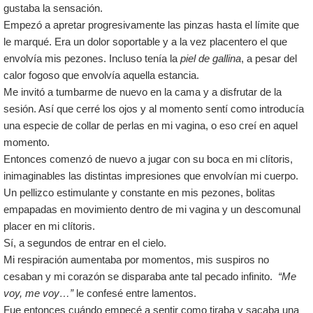
gustaba la sensación.
Empezó a apretar progresivamente las pinzas hasta el límite que
le marqué. Era un dolor soportable y a la vez placentero el que
envolvía mis pezones. Incluso tenía la
piel de gallina
, a pesar del
calor fogoso que envolvía aquella estancia.
Me invitó a tumbarme de nuevo en la cama y a disfrutar de la
sesión. Así que cerré los ojos y al momento sentí como introducía
una especie de collar de perlas en mi vagina, o eso creí en aquel
momento.
Entonces comenzó de nuevo a jugar con su boca en mi clítoris,
inimaginables las distintas impresiones que envolvían mi cuerpo.
Un pellizco estimulante y constante en mis pezones, bolitas
empapadas en movimiento dentro de mi vagina y un descomunal
placer en mi clítoris.
Sí, a segundos de entrar en el cielo.
Mi respiración aumentaba por momentos, mis suspiros no
cesaban y mi corazón se disparaba ante tal pecado infinito.
“Me
voy, me voy…”
le confesé entre lamentos.
Fue entonces cuándo empecé a sentir como tiraba y sacaba una