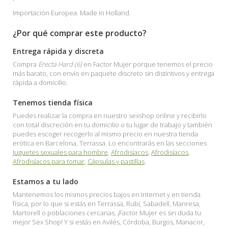
Importación Europea. Made in Holland.
¿Por qué comprar este producto?
Entrega rápida y discreta
Compra
Erecta Hard (6)
en Factor Mujer porque tenemos el precio
más barato, con envío en paquete discreto sin distintivos y entrega
rápida a domicilio.
Tenemos tienda física
Puedes realizar la compra en nuestro sexshop online y recibirlo
con total discreción en tu domicilio o tu lugar de trabajo y también
puedes escoger recogerlo al mismo precio en nuestra tienda
erótica en Barcelona, Terrassa. Lo encontrarás en las secciones
Juguetes sexuales para hombre
,
Afrodisíacos
,
Afrodisíacos
,
Afrodisíacos para tomar
,
Cápsulas y pastillas
.
Estamos a tu lado
Mantenemos los mismos precios bajos en Internet y en tienda
física, por lo que si estás en Terrassa, Rubí, Sabadell, Manresa,
Martorell o poblaciones cercanas, ¡Factor Mujer es sin duda tu
mejor Sex Shop! Y si estás en Avilés, Córdoba, Burgos, Manacor,