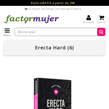
Envío GRATIS a partir de 29€
❤️ El mejor sex shop con tienda erótica
Mi cuenta
Carrito
Menú
Erecta Hard (6)