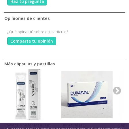
Haz tu pregunta
Opiniones de clientes
¿Qué opinas tú sobre este artículo?
Comparte tu opinión
Más cápsulas y pastillas
Power Drink for Men 10ml
Duraeval (15)
Cápsu