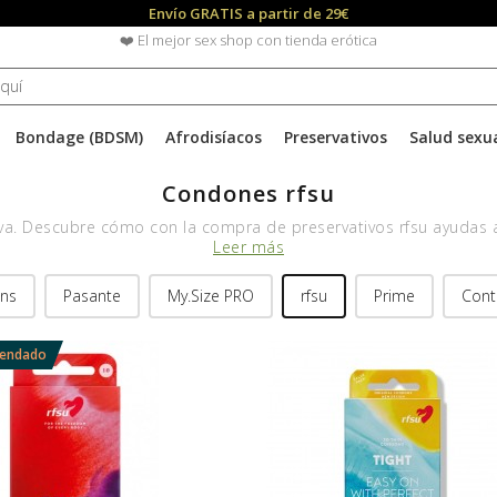
Envío GRATIS a partir de 29€
❤️ El mejor sex shop con tienda erótica
Bondage (BDSM)
Afrodisíacos
Preservativos
Salud sexu
Condones rfsu
iva. Descubre cómo con la compra de preservativos rfsu ayudas 
Leer más
ins
Pasante
My.Size PRO
rfsu
Prime
Cont
mendado