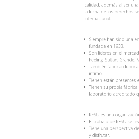
calidad, además al ser una 
la lucha de los derechos s
internacional.
Siempre han sido una emp
fundada en 1933.
Son líderes en el mercad
Feeling, Sultan, Grande, 
También fabrican lubrica
íntimo.
Tienen están presentes 
Tienen su propia fábrica
laboratorio acreditado 
RFSU es una organización 
El trabajo de RFSU se llev
Tiene una perspectiva de
y disfrutar.