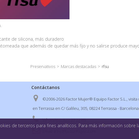
.
icante de silicona, más duradero
ntorneada que además de quedar más fijo y no salirse produce mayo
Preservativos
>
Marcas destacadas
>
rfsu
Contáctanos
©2006-2026 Factor Mujer® Equipo Factor S.L., visita 
en Terrassa en C/ Galileu, 305, 08224 Terrassa - Barcelona
WhatsApp:
622 23 22 86
kies de terceros para fines analíticos. Para más información sobre la
Email:
info@factormujer.com