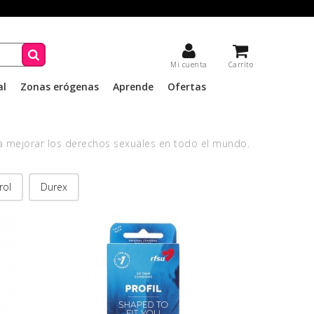
Mi cuenta
Carrito
al
Zonas erógenas
Aprende
Ofertas
a mejorar los derechos sexuales en todo el mundo.
rol
Durex