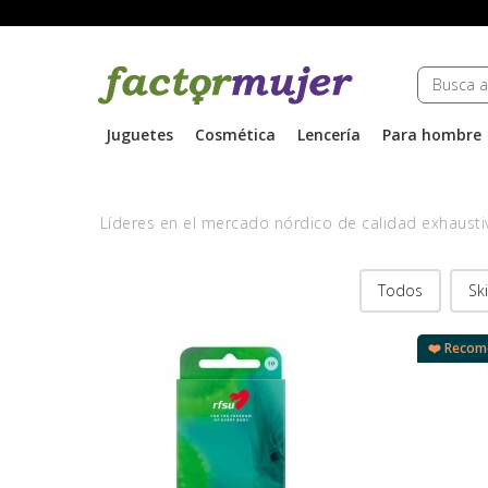
Juguetes
Cosmética
Lencería
Para hombre
Líderes en el mercado nórdico de calidad exhaust
Todos
Sk
❤️ Reco