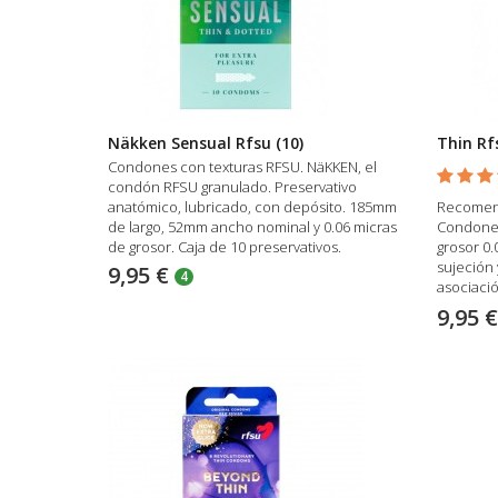
Näkken Sensual Rfsu (10)
Thin Rf
Condones con texturas RFSU. NäKKEN, el
condón RFSU granulado. Preservativo
anatómico, lubricado, con depósito. 185mm
Recomend
de largo, 52mm ancho nominal y 0.06 micras
Condones
de grosor. Caja de 10 preservativos.
grosor 0
sujeción 
9,95 €
4
asociaci
calidad y
9,95 