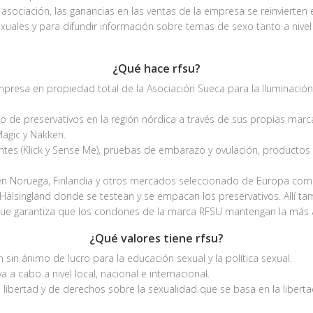
asociación, las ganancias en las ventas de la empresa se reinvierten 
exuales y para difundir información sobre temas de sexo tanto a nive
¿Qué hace rfsu?
resa en propiedad total de la Asociación Sueca para la Iluminación 
o de preservativos en la región nórdica a través de sus propias marca
Magic y Näkken.
ntes (Klick y Sense Me), pruebas de embarazo y ovulación, productos
en Noruega, Finlandia y otros mercados seleccionado de Europa co
 Hälsingland donde se testean y se empacan los preservativos. Allí t
que garantiza que los condones de la marca RFSU mantengan la más a
¿Qué valores tiene rfsu?
sin ánimo de lucro para la educación sexual y la política sexual.
a a cabo a nivel local, nacional e internacional.
 libertad y de derechos sobre la sexualidad que se basa en la liberta