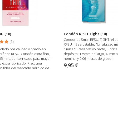
su (10)
Condón RFSU Tight (10)
Condones Small RFSU. TIGHT, el 
(
1
)
RFSU más ajustable, "Un abrazo m
ado por calidad y precio en
fuerte". Preservativo recto, lubric
 finos RFSU. Condón extra fino,
depósito. 175mm de largo, 49mm 
.05 mm., contorneado para mayor
nominal y 0.06 micras de grosor.
y extra lubricado. Rfsu, una
9,95 €
ón líder del mercado nórdico de
 testeos exhaustivos.
€