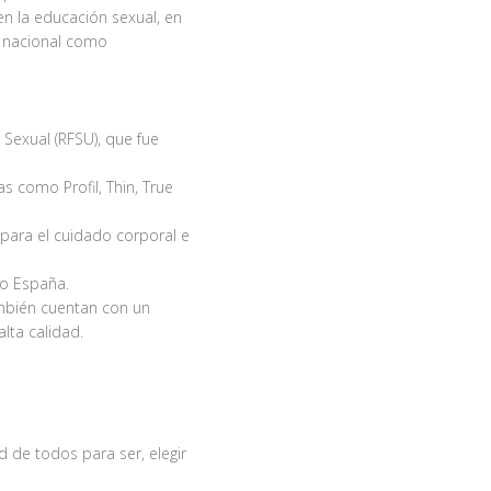
en la educación sexual, en
l nacional como
Sexual (RFSU), que fue
s como Profil, Thin, True
 para el cuidado corporal e
mo España.
ambién cuentan con un
lta calidad.
d de todos para ser, elegir