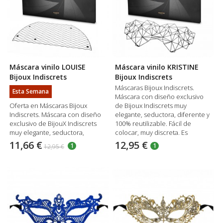
Máscara vinilo LOUISE
Máscara vinilo KRISTINE
Bijoux Indiscrets
Bijoux Indiscrets
Máscaras Bijoux Indiscrets.
Esta Semana
Máscara con diseño exclusivo
Oferta en Máscaras Bijoux
de Bijoux Indiscrets muy
Indiscrets. Máscara con diseño
elegante, seductora, diferente y
exclusivo de BijouX Indiscrets
100% reutilizable. Fácil de
muy elegante, seductora,
colocar, muy discreta. Es
diferente y 100% reutilizable.
personalizable y muy flexible.
11,66 €
12,95 €
1
1
12,95 €
Fácil de colocar, muy discreta.
Modelo KRISTINE.
Es personalizable y muy flexible.
Modelo LOUISE.