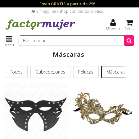
Envío GRATIS a partir de 29€
❤️ El mejor sex shop con tienda erótica
Mi cuenta
Carrito
Menú
Máscaras
Todos
Cubrepezones
Pelucas
Máscaras