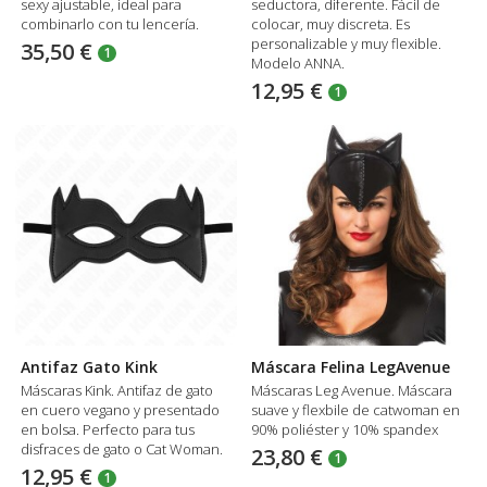
sexy ajustable, ideal para
seductora, diferente. Fácil de
combinarlo con tu lencería.
colocar, muy discreta. Es
personalizable y muy flexible.
35,50 €
1
Modelo ANNA.
12,95 €
1
Antifaz Gato Kink
Máscara Felina LegAvenue
Máscaras Kink. Antifaz de gato
Máscaras Leg Avenue. Máscara
en cuero vegano y presentado
suave y flexbile de catwoman en
en bolsa. Perfecto para tus
90% poliéster y 10% spandex
disfraces de gato o Cat Woman.
23,80 €
1
12,95 €
1