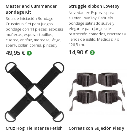
Master and Cummander
Struggle Ribbon Lovetoy
Bondage Kit
Novedad en Esposas para
sujetar LoveToy. Pañuelo
Sets de Iniciación Bondage
bondage satinado suave y
Crushious. Set para juegos
elegante para juegos de
bondage con 11 piezas: esposas
restricción cómodos, discretos y
muñecas, esposas tobillos,
llenos de estilo. Medidas: 7 x
cuerda, antifaz, mordaza, látigo,
126,5 cm.
spank, collar, correa, pinzas y
dado. De cuero vegan, nylon y
14,90 €
49,95 €
2
1
metal las esposas, collar y
antifaz son acolchados.
Cruz Hog Tie Intense Fetish
Correas con Sujeción Pies y