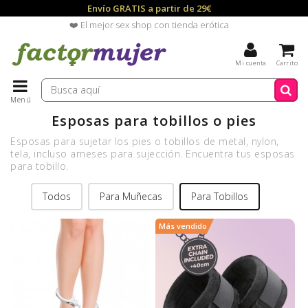
Envío GRATIS a partir de 29€
❤️ El mejor sex shop con tienda erótica
Mi cuenta
Carrito
Menú
Esposas para tobillos o pies
Esposas para sujetar los pies o tobillos de metal, nylon,
tela, incluso arneses para sujección. Encuentra tus esposas
para tobillo.
Todos
Para Muñecas
Para Tobillos
Más vendido