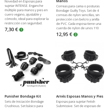
Manos
Novedad en Esposas para
sujetar INTENSE. Enganche
Correas para cama o posturas
múltiple para manos y pies en
Bondage Guilty Toys. Set de 4
cuero vegano, ajustable y
correas de nylon sencillas, sin
cómodo, ideal para explorar la
protección con belcro y anilla
restricción con seguridad.
de PVC. Cada esposa tiene una
cuerda de nylon de unos 110
7,30 €
1
cm. para poder atar donde
12,95 €
2
desees.
Punisher Bondage Kit
Arnés Esposas Manos y Pies
Sets de Iniciación Bondage
Esposas para sujetar Fetish
Crushious. Set básico para
Submissive. Set de esposas de