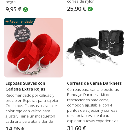
correa de nylon.
negro.
25,90 €
9,95 €
A
A
❤️ Recomendado
Esposas Suaves con
Correas de Cama Darkness
Cadena Extra Rojas
Correas para cama o posturas
Bondage Darkness. Kit de
Recomendado por calidad y
restricciones para cama,
precio en Esposas para sujetar
cómodo y ajustable, con 4
Crushious. Esposas suaves de
puntos de sujeción y correas
color rojo con velcro para
desmontables, ideal para
ajustar. Tiene un mosquetón
explorar nuevas experiencias.
cada una para atarla donde
quieras y también incluyen una
31,60 €
14,96 €