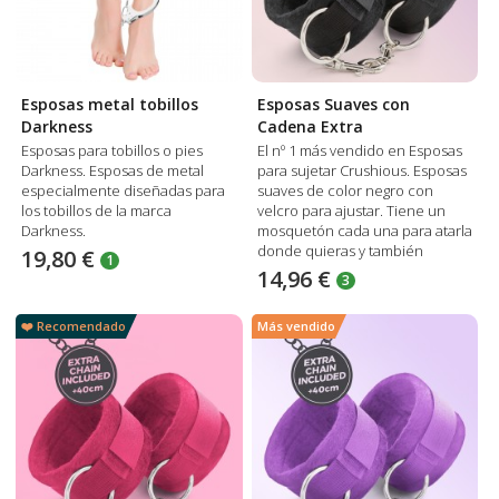
Esposas metal tobillos
Esposas Suaves con
Darkness
Cadena Extra
Esposas para tobillos o pies
El nº 1 más vendido en Esposas
Darkness. Esposas de metal
para sujetar Crushious. Esposas
especialmente diseñadas para
suaves de color negro con
los tobillos de la marca
velcro para ajustar. Tiene un
Darkness.
mosquetón cada una para atarla
donde quieras y también
19,80 €
1
incluyen una cadena de metal
14,96 €
3
de 40 cm. de largo.
❤️ Recomendado
Más vendido