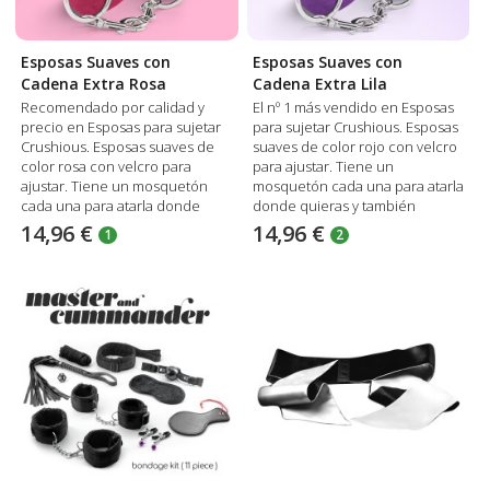
Esposas Suaves con
Esposas Suaves con
Cadena Extra Rosa
Cadena Extra Lila
Recomendado por calidad y
El nº 1 más vendido en Esposas
precio en Esposas para sujetar
para sujetar Crushious. Esposas
Crushious. Esposas suaves de
suaves de color rojo con velcro
color rosa con velcro para
para ajustar. Tiene un
ajustar. Tiene un mosquetón
mosquetón cada una para atarla
cada una para atarla donde
donde quieras y también
quieras y también incluyen una
incluyen una cadena de metal
14,96 €
14,96 €
1
2
cadena de metal de 40 cm. de
de 40 cm. de largo.
largo.