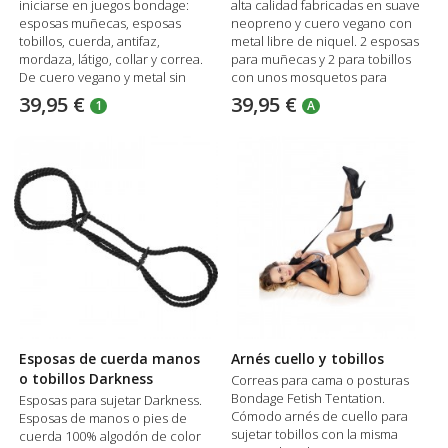
iniciarse en juegos bondage:
alta calidad fabricadas en suave
esposas muñecas, esposas
neopreno y cuero vegano con
tobillos, cuerda, antifaz,
metal libre de niquel. 2 esposas
mordaza, látigo, collar y correa.
para muñecas y 2 para tobillos
De cuero vegano y metal sin
con unos mosquetos para
acolchado.
anclar.
39,95 €
39,95 €
1
A
Esposas de cuerda manos
Arnés cuello y tobillos
o tobillos Darkness
Correas para cama o posturas
Bondage Fetish Tentation.
Esposas para sujetar Darkness.
Cómodo arnés de cuello para
Esposas de manos o pies de
sujetar tobillos con la misma
cuerda 100% algodón de color