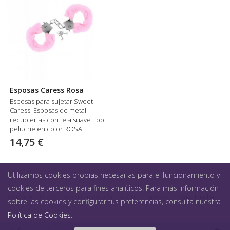
Esposas Caress Rosa
Esposas para sujetar Sweet
Caress. Esposas de metal
recubiertas con tela suave tipo
peluche en color ROSA.
14,75 €
Utilizamos cookies propias necesarias para el funcionamiento y
cookies de terceros para fines analíticos. Para más información
Bondage (BDSM)
>
Dominación / Sumisión
>
Esposas
>
Para Tobillos
sobre las cookies y configurar tus preferencias, consulta nuestra
Política de Cookies
.