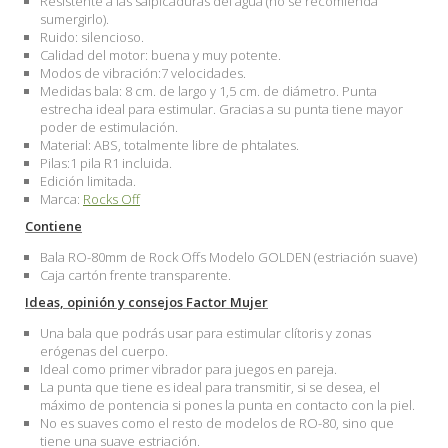
Resistente a las salpicaduras del agua (no se recomienda
sumergirlo).
Ruido: silencioso.
Calidad del motor: buena y muy potente.
Modos de vibración:7 velocidades.
Medidas bala: 8 cm. de largo y 1,5 cm. de diámetro. Punta
estrecha ideal para estimular. Gracias a su punta tiene mayor
poder de estimulación.
Material: ABS, totalmente libre de phtalates.
Pilas:1 pila R1 incluida.
Edición limitada.
Marca:
Rocks Off
Contiene
Bala RO-80mm de Rock Offs Modelo GOLDEN (estriación suave)
Caja cartón frente transparente.
Ideas, opinión y consejos Factor Mujer
Una bala que podrás usar para estimular clítoris y zonas
erógenas del cuerpo.
Ideal como primer vibrador para juegos en pareja.
La punta que tiene es ideal para transmitir, si se desea, el
máximo de pontencia si pones la punta en contacto con la piel.
No es suaves como el resto de modelos de RO-80, sino que
tiene una suave estriación.