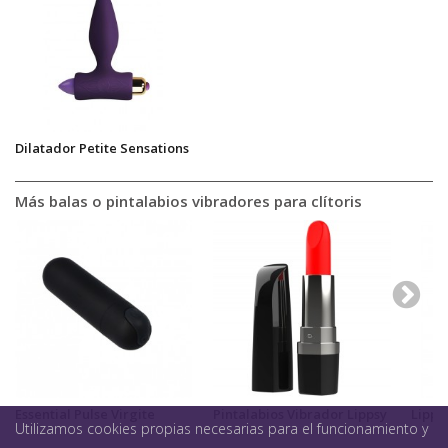
Dilatador Petite Sensations
Más balas o pintalabios vibradores para clítoris
Essential Pulse Virgite
Pintalabios Vibrador Lippsy
Lippy 
Utilizamos cookies propias necesarias para el funcionamiento y