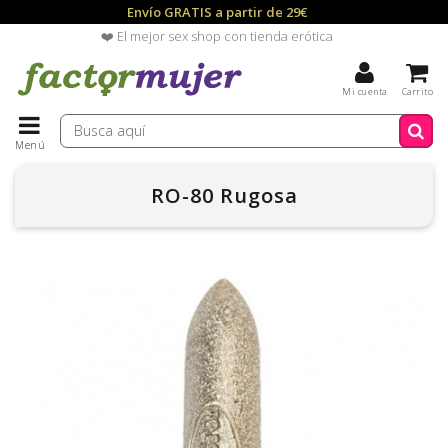
Envío GRATIS a partir de 29€
❤️ El mejor sex shop con tienda erótica
Mi cuenta
Carrito
Menú
RO-80 Rugosa