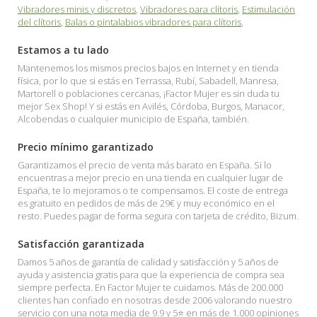
Vibradores minis y discretos
,
Vibradores para clítoris
,
Estimulación
del clítoris
,
Balas o pintalabios vibradores para clítoris
,
Estamos a tu lado
Mantenemos los mismos precios bajos en Internet y en tienda
física, por lo que si estás en Terrassa, Rubí, Sabadell, Manresa,
Martorell o poblaciones cercanas, ¡Factor Mujer es sin duda tu
mejor Sex Shop! Y si estás en Avilés, Córdoba, Burgos, Manacor,
Alcobendas o cualquier municipio de España, también.
Precio mínimo garantizado
Garantizamos el precio de venta más barato en España. Si lo
encuentras a mejor precio en una tienda en cualquier lugar de
España, te lo mejoramos o te compensamos. El coste de entrega
es gratuito en pedidos de más de 29€ y muy económico en el
resto. Puedes pagar de forma segura con tarjeta de crédito, Bizum.
Satisfacción garantizada
Damos 5 años de garantía de calidad y satisfacción y 5 años de
ayuda y asistencia gratis para que la experiencia de compra sea
siempre perfecta. En Factor Mujer te cuidamos. Más de 200.000
clientes han confiado en nosotras desde 2006 valorando nuestro
servicio con una nota media de 9.9 y 5⭐ en más de 1.000 opiniones