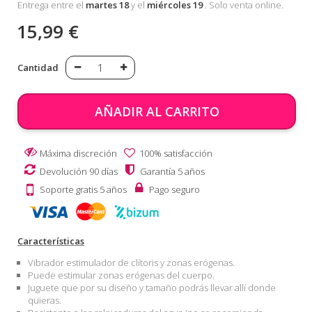
Entrega entre el
martes 18
y el
miércoles 19
. Solo venta online.
15,99 €
Cantidad
AÑADIR AL CARRITO
Máxima discreción
100% satisfacción
Devolución 90 días
Garantía 5 años
Soporte gratis 5 años
Pago seguro
Características
Vibrador estimulador de clítoris y zonas erógenas.
Puede estimular zonas erógenas del cuerpo.
Juguete que por su diseño y tamaño podrás llevar allí donde
quieras.