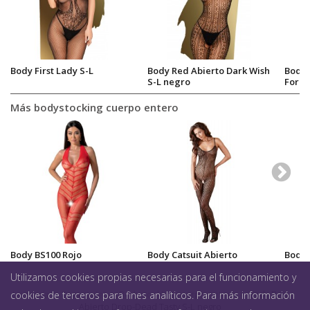
Body First Lady S-L
Body Red Abierto Dark Wish
Body 
S-L negro
Forbi
Más bodystocking cuerpo entero
Body BS100 Rojo
Body Catsuit Abierto
Body 
Utilizamos cookies propias necesarias para el funcionamiento y
Lencería
>
Para mujer
>
Bodystocking cuerpo entero
>
Body Red
cookies de terceros para fines analíticos. Para más información
Abierto Drop-Dead Tasty S-L negro