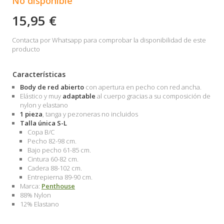
No disponible
15,95 €
Contacta por Whatsapp para comprobar la disponibilidad de este
producto
Características
Body de red abierto
con apertura en pecho con red ancha.
Elástico y muy
adaptable
al cuerpo gracias a su composición de
nylon y elastano
1 pieza
, tanga y pezoneras no incluidos
Talla única S-L
Copa B/C
Pecho 82-98 cm.
Bajo pecho 61-85 cm.
Cintura 60-82 cm.
Cadera 88-102 cm.
Entrepierna 89-90 cm.
Marca:
Penthouse
88% Nylon
12% Elastano