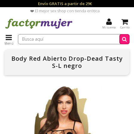
Envío GRATIS a partir de 29€
❤️ El mejor sex shop con tienda erótica
Mi cuenta
Carrito
Menú
Body Red Abierto Drop-Dead Tasty
S-L negro