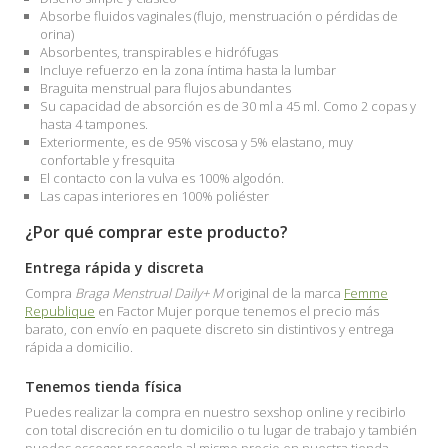
Absorbe fluidos vaginales (flujo, menstruación o pérdidas de
orina)
Absorbentes, transpirables e hidrófugas
Incluye refuerzo en la zona íntima hasta la lumbar
Braguita menstrual para flujos abundantes
Su capacidad de absorción es de 30 ml a 45 ml. Como 2 copas y
hasta 4 tampones.
Exteriormente, es de 95% viscosa y 5% elastano, muy
confortable y fresquita
El contacto con la vulva es 100% algodón.
Las capas interiores en 100% poliéster
¿Por qué comprar este producto?
Entrega rápida y discreta
Compra
Braga Menstrual Daily+ M
original de la marca
Femme
Republique
en Factor Mujer porque tenemos el precio más
barato, con envío en paquete discreto sin distintivos y entrega
rápida a domicilio.
Tenemos tienda física
Puedes realizar la compra en nuestro sexshop online y recibirlo
con total discreción en tu domicilio o tu lugar de trabajo y también