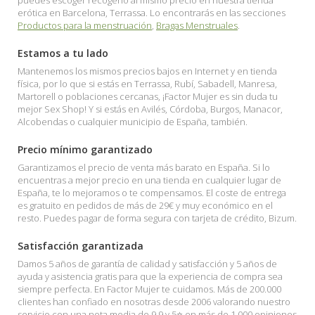
puedes escoger recogerlo al mismo precio en nuestra tienda
erótica en Barcelona, Terrassa. Lo encontrarás en las secciones
Productos para la menstruación
,
Bragas Menstruales
.
Estamos a tu lado
Mantenemos los mismos precios bajos en Internet y en tienda
física, por lo que si estás en Terrassa, Rubí, Sabadell, Manresa,
Martorell o poblaciones cercanas, ¡Factor Mujer es sin duda tu
mejor Sex Shop! Y si estás en Avilés, Córdoba, Burgos, Manacor,
Alcobendas o cualquier municipio de España, también.
Precio mínimo garantizado
Garantizamos el precio de venta más barato en España. Si lo
encuentras a mejor precio en una tienda en cualquier lugar de
España, te lo mejoramos o te compensamos. El coste de entrega
es gratuito en pedidos de más de 29€ y muy económico en el
resto. Puedes pagar de forma segura con tarjeta de crédito, Bizum.
Satisfacción garantizada
Damos 5 años de garantía de calidad y satisfacción y 5 años de
ayuda y asistencia gratis para que la experiencia de compra sea
siempre perfecta. En Factor Mujer te cuidamos. Más de 200.000
clientes han confiado en nosotras desde 2006 valorando nuestro
servicio con una nota media de 9.9 y 5⭐ en más de 1.000 opiniones