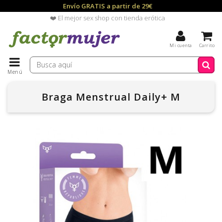
Envío GRATIS a partir de 29€
❤️ El mejor sex shop con tienda erótica
Mi cuenta
Carrito
Menú
Braga Menstrual Daily+ M