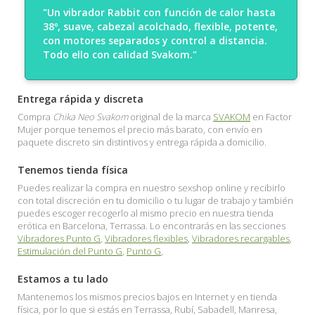
"Un vibrador Rabbit con función de calor hasta
38º, suave, cabezal acolchado, flexible, potente,
con motores separados y control a distancia.
Todo ello con calidad Svakom."
Entrega rápida y discreta
Compra
Chika Neo Svakom
original de la marca
SVAKOM
en Factor
Mujer porque tenemos el precio más barato, con envío en
paquete discreto sin distintivos y entrega rápida a domicilio.
Tenemos tienda física
Puedes realizar la compra en nuestro sexshop online y recibirlo
con total discreción en tu domicilio o tu lugar de trabajo y también
puedes escoger recogerlo al mismo precio en nuestra tienda
erótica en Barcelona, Terrassa. Lo encontrarás en las secciones
Vibradores Punto G
,
Vibradores flexibles
,
Vibradores recargables
,
Estimulación del Punto G
,
Punto G
,
Estamos a tu lado
Mantenemos los mismos precios bajos en Internet y en tienda
física, por lo que si estás en Terrassa, Rubí, Sabadell, Manresa,