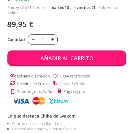
Entrega GRATIS entre el
martes 18
y el
viernes 21
. Solo venta
online.
89,95 €
Cantidad
AÑADIR AL CARRITO
Máxima discreción
100% satisfacción
Devolución 90 días
Garantía 5 años
Soporte gratis 5 años
Pago seguro
En que destaca Chika de Svakom
Cuerpo de silicona líquida
Cabezal acolchado y cuerpo flexible