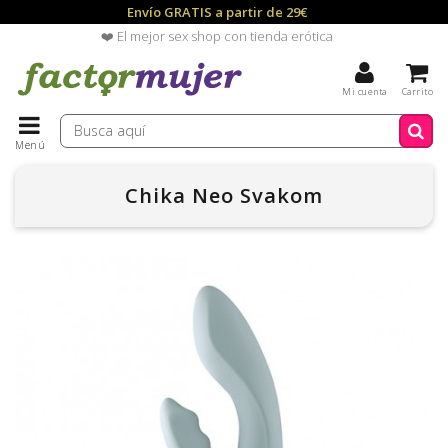
Envío GRATIS a partir de 29€
❤️ El mejor sex shop con tienda erótica
Mi cuenta
Carrito
Menú
Chika Neo Svakom