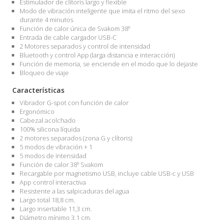
Estimulador de clítoris largo y flexible
Modo de vibración inteligente que imita el ritmo del sexo
durante 4 minutos
Función de calor única de Svakom 38º
Entrada de cable cargador USB-C
2 Motores separados y control de intensidad
Bluetooth y control App (larga distancia e interacción)
Función de memoria, se enciende en el modo que lo dejaste
Bloqueo de viaje
Características
Vibrador G-spot con función de calor
Ergonómico
Cabezal acolchado
100% silicona líquida
2 motores separados (zona G y clítoris)
5 modos de vibración + 1
5 modos de intensidad
Función de calor 38º Svakom
Recargable por magnetismo USB, incluye cable USB-c y USB
App control interactiva
Resistente a las salpicaduras del agua
Largo total 18,8 cm.
Largo insertable 11,3 cm.
Diámetro mínimo 3,1 cm.