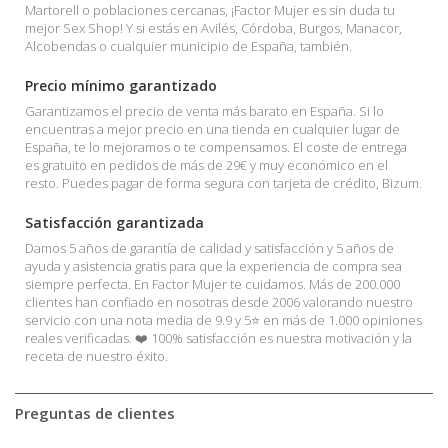
Martorell o poblaciones cercanas, ¡Factor Mujer es sin duda tu
mejor Sex Shop! Y si estás en Avilés, Córdoba, Burgos, Manacor,
Alcobendas o cualquier municipio de España, también.
Precio mínimo garantizado
Garantizamos el precio de venta más barato en España. Si lo
encuentras a mejor precio en una tienda en cualquier lugar de
España, te lo mejoramos o te compensamos. El coste de entrega
es gratuito en pedidos de más de 29€ y muy económico en el
resto. Puedes pagar de forma segura con tarjeta de crédito, Bizum.
Satisfacción garantizada
Damos 5 años de garantía de calidad y satisfacción y 5 años de
ayuda y asistencia gratis para que la experiencia de compra sea
siempre perfecta. En Factor Mujer te cuidamos. Más de 200.000
clientes han confiado en nosotras desde 2006 valorando nuestro
servicio con una nota media de 9.9 y 5⭐ en más de 1.000 opiniones
reales verificadas. ❤️ 100% satisfacción es nuestra motivación y la
receta de nuestro éxito.
Preguntas de clientes