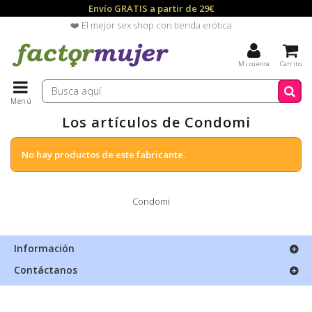
Envío GRATIS a partir de 29€
❤️ El mejor sex shop con tienda erótica
Mi cuenta
Carrito
Menú
Los artículos de Condomi
No hay productos de este fabricante.
Condomi
Información
Contáctanos