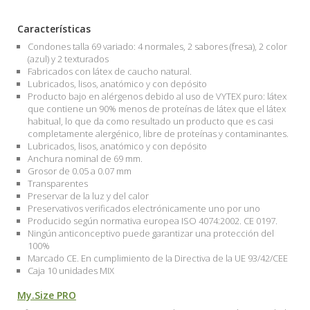
Características
Condones talla 69 variado: 4 normales, 2 sabores (fresa), 2 color
(azul) y 2 texturados
Fabricados con látex de caucho natural.
Lubricados, lisos, anatómico y con depósito
Producto bajo en alérgenos debido al uso de VYTEX puro: látex
que contiene un 90% menos de proteínas de látex que el látex
habitual, lo que da como resultado un producto que es casi
completamente alergénico, libre de proteínas y contaminantes.
Lubricados, lisos, anatómico y con depósito
Anchura nominal de 69 mm.
Grosor de 0.05 a 0.07 mm
Transparentes
Preservar de la luz y del calor
Preservativos verificados electrónicamente uno por uno
Producido según normativa europea ISO 4074:2002. CE 0197.
Ningún anticonceptivo puede garantizar una protección del
100%
Marcado CE. En cumplimiento de la Directiva de la UE 93/42/CEE
Caja 10 unidades MIX
My.Size PRO