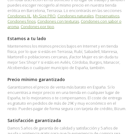
puedes escoger recogerlo al mismo precio en nuestra tienda
erótica en Barcelona, Terrassa. Lo encontrarás en las secciones
Condones XL
,
My.Size PRO
,
Condones naturales
,
Preservativos
,
Condones finos
,
Condones con texturas
,
Condones con sabor o
aroma
,
Condones por tipo
.
Estamos a tu lado
Mantenemos los mismos precios bajos en Internet y en tienda
física, por lo que si estás en Terrassa, Rubí, Sabadell, Manresa,
Martorell o poblaciones cercanas, ¡Factor Mujer es sin duda tu
mejor Sex Shop! Y si estás en Avilés, Córdoba, Burgos, Manacor,
Alcobendas o cualquier municipio de España, también.
Precio mínimo garantizado
Garantizamos el precio de venta más barato en España. Si lo
encuentras a mejor precio en una tienda en cualquier lugar de
España, te lo mejoramos o te compensamos. El coste de entrega
es gratuito en pedidos de más de 29€ y muy económico en el
resto. Puedes pagar de forma segura con tarjeta de crédito, Bizum.
Satisfacción garantizada
Damos 5 años de garantía de calidad y satisfacción y 5 años de
ayuda y asistencia gratis para que la experiencia de compra sea