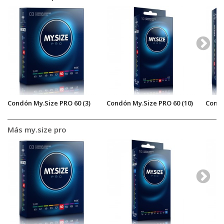
Condón My.Size PRO 60 (3)
Condón My.Size PRO 60 (10)
Condó
Más my.size pro