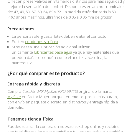
Ofrecen preservativos en 8 tamaños distintos para más seguridad y
mejorar la sensación de confort. Disponibles en anchos nominales
de: 47, 49, 53, 57, 60, 64, 69 y 72. La medida estándar sería la 53.
PRO ahora más finos, ultrafinos de 0.05 a 0.06 mm de grosor
Precauciones
La personas alérgicas al látex deben evitar el contacto.
Existen
condones sin látex
Si se desea una lubricación adicional utilizar
únicamente
lubricantes base agua
ya que hay materiales que
pueden dañar el condón como el aceite, la vaselina, la
mantequilla...
¿Por qué comprar este producto?
Entrega rápida y discreta
Compra
Condón MIX My.Size PRO 69 (10)
original de la marca
My.Size
en Factor Mujer porque tenemos el precio más barato,
con envío en paquete discreto sin distintivos y entrega rápida a
domicilio.
Tenemos tienda física
Puedes realizar la compra en nuestro sexshop online y recibirlo
con total discreción en tu domicilio o tu lugar de trabajo y también