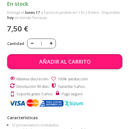
En stock
Entrega el
lunes 17
si haces el pedido en 1 hr y 8 mins
. Disponible
hoy
en tienda Terrassa.
7,50 €
Cantidad
AÑADIR AL CARRITO
Máxima discreción
100% satisfacción
Devolución 90 días
Garantía 5 años
Soporte gratis 5 años
Pago seguro
Características
12 preservativos ondulados