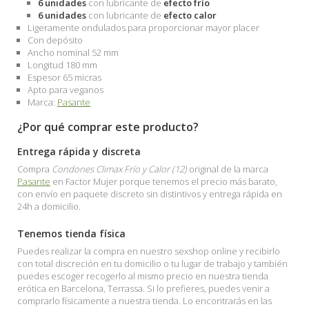
6 unidades
con lubricante de
efecto frío
6 unidades
con lubricante de
efecto calor
Ligeramente ondulados para proporcionar mayor placer
Con depósito
Ancho nominal 52 mm
Longitud 180 mm
Espesor 65 micras
Apto para veganos
Marca:
Pasante
¿Por qué comprar este producto?
Entrega rápida y discreta
Compra
Condones Climax Frío y Calor (12)
original de la marca
Pasante
en Factor Mujer porque tenemos el precio más barato,
con envío en paquete discreto sin distintivos y entrega rápida en
24h a domicilio.
Tenemos tienda física
Puedes realizar la compra en nuestro sexshop online y recibirlo
con total discreción en tu domicilio o tu lugar de trabajo y también
puedes escoger recogerlo al mismo precio en nuestra tienda
erótica en Barcelona, Terrassa. Si lo prefieres, puedes venir a
comprarlo físicamente a nuestra tienda. Lo encontrarás en las