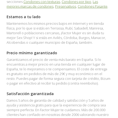
secciones
Condones con texturas
,
Condones por tipo
,
Las
mejores marcas de condones
,
Preservativos
,
Condones Pasante
.
Estamos a tu lado
Mantenemos los mismos precios bajos en Internet y en tienda
física, por lo que si estás en Terrassa, Rubí, Sabadell, Manresa,
Martorell o poblaciones cercanas, ¡Factor Mujer es sin duda tu
mejor Sex Shop! Y si estás en Avilés, Córdoba, Burgos, Manacor,
Alcobendas o cualquier municipio de España, también.
Precio mínimo garantizado
Garantizamos el precio de venta más barato en España. Si lo
encuentras a mejor precio en una tienda en cualquier lugar de
España, te lo mejoramos o te compensamos. El coste de entrega
es gratuito en pedidos de más de 29€ y muy económico en el
resto. Puedes pagar de forma segura con tarjeta de crédito, Bizum
o pagar en efectivo al recibir tu pedido (contra reembolso).
Satisfacción garantizada
Damos 5 años de garantía de calidad y satisfacción y 5 años de
ayuda y asistencia gratis para que la experiencia de compra sea
siempre perfecta. En Factor Mujer te cuidamos. Más de 200.000
clientes han confiado en nosotras desde 2006 valorando nuestro