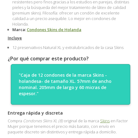
resistentes pero finos gracias a los estudios en parejas, distintas
pieles y la búsqueda del mejor tratamiento de látex de calidad
(premium skins). Filosofía: ofrecer un condón de excelente
calidad a un precio asequible. Lo mejor en condones de
Holanda.
Marca:
Condones Skins de Holanda
Incluye
12 preservativos Natural XL y extralubricados de la casa Skins
¿Por qué comprar este producto?
"Caja de 12 condones de la marca Skins -
holandesa- de tamaño XL. 57mm de ancho
nominal. 205mm de largo y 60 micras de
espesor."
Entrega rápida y discreta
Compra
Condones Skins XL (8)
original de la marca
Skins
en Factor
Mujer porque tenemos el precio más barato, con envío en
paquete discreto sin distintivos y entrega rápida a domicilio.