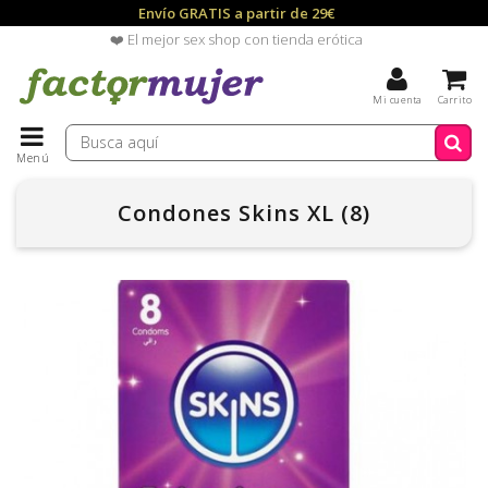
Envío GRATIS a partir de 29€
❤️ El mejor sex shop con tienda erótica
Mi cuenta
Carrito
Menú
Condones Skins XL (8)