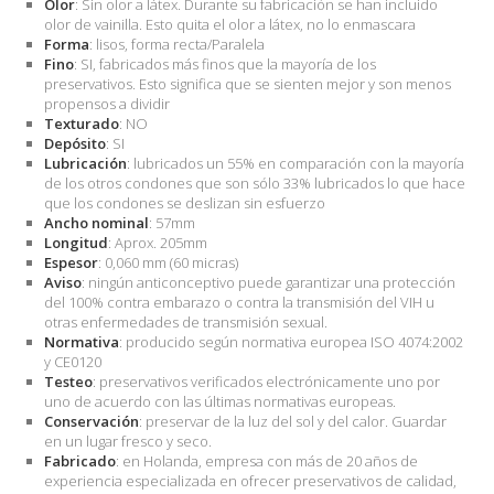
Olor
: Sin olor a látex. Durante su fabricación se han incluido
olor de vainilla. Esto quita el olor a látex, no lo enmascara
Forma
: lisos, forma recta/Paralela
Fino
: SI, fabricados más finos que la mayoría de los
preservativos. Esto significa que se sienten mejor y son menos
propensos a dividir
Texturado
: NO
Depósito
: SI
Lubricación
: lubricados un 55% en comparación con la mayoría
de los otros condones que son sólo 33% lubricados lo que hace
que los condones se deslizan sin esfuerzo
Ancho nominal
: 57mm
Longitud
: Aprox. 205mm
Espesor
: 0,060 mm (60 micras)
Aviso
: ningún anticonceptivo puede garantizar una protección
del 100% contra embarazo o contra la transmisión del VIH u
otras enfermedades de transmisión sexual.
Normativa
: producido según normativa europea ISO 4074:2002
y CE0120
Testeo
: preservativos verificados electrónicamente uno por
uno de acuerdo con las últimas normativas europeas.
Conservación
: preservar de la luz del sol y del calor. Guardar
en un lugar fresco y seco.
Fabricado
: en Holanda, empresa con más de 20 años de
experiencia especializada en ofrecer preservativos de calidad,