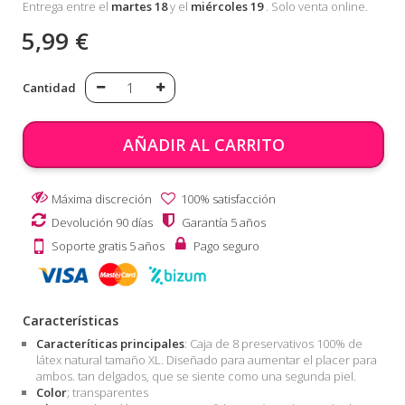
Entrega entre el
martes 18
y el
miércoles 19
. Solo venta online.
5,99 €
Cantidad
AÑADIR AL CARRITO
Máxima discreción
100% satisfacción
Devolución 90 días
Garantía 5 años
Soporte gratis 5 años
Pago seguro
Características
Caracteríticas principales
: Caja de 8 preservativos 100% de
látex natural tamaño XL. Diseñado para aumentar el placer para
ambos. tan delgados, que se siente como una segunda piel.
Color
; transparentes