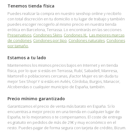
Tenemos tienda física
Puedes realizar la compra en nuestro sexshop online y recibirlo
con total discreción en tu domicilio o tu lugar de trabajo y también
puedes escoger recogerlo al mismo precio en nuestra tienda
erótica en Barcelona, Terrassa. Lo encontrarás en las secciones
Preservativos
,
Condones Skins
,
Condones XL
,
Las mejores marcas
de condones
,
Condones por tipo
,
Condones naturales
,
Condones
por tamaño
,
Estamos a tu lado
Mantenemos los mismos precios bajos en Internet y en tienda
física, por lo que si estás en Terrassa, Rubí, Sabadell, Manresa,
Martorell o poblaciones cercanas, ¡Factor Mujer es sin duda tu
mejor Sex Shop! Y si estás en Avilés, Córdoba, Burgos, Manacor,
Alcobendas o cualquier municipio de España, también.
Precio mínimo garantizado
Garantizamos el precio de venta más barato en España. Si lo
encuentras a mejor precio en una tienda en cualquier lugar de
España, te lo mejoramos o te compensamos. El coste de entrega
es gratuito en pedidos de más de 29€ y muy económico en el
resto. Puedes pagar de forma segura con tarjeta de crédito, Bizum.