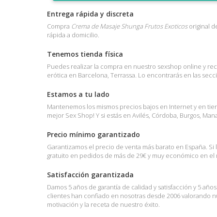
Entrega rápida y discreta
Compra
Crema de Masaje Shunga Frutos Exoticos
original d
rápida a domicilio.
Tenemos tienda física
Puedes realizar la compra en nuestro sexshop online y reci
erótica en Barcelona, Terrassa. Lo encontrarás en las sec
Estamos a tu lado
Mantenemos los mismos precios bajos en Internet y en tienda
mejor Sex Shop! Y si estás en Avilés, Córdoba, Burgos, Ma
Precio mínimo garantizado
Garantizamos el precio de venta más barato en España. Si 
gratuito en pedidos de más de 29€ y muy económico en el r
Satisfacción garantizada
Damos 5 años de garantía de calidad y satisfacción y 5 año
clientes han confiado en nosotras desde 2006 valorando nue
motivación y la receta de nuestro éxito.