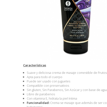
Características
Suave y deliciosa crema de masaje comestible de Frutos
Apta para todo el cuerpo
Puede ser usado con juguetes
Compatible con preservativos
Sin gluten, Sin Parabenos, Sin Azúcar y con base de agu
Libre de parabenos
Con vitamina E, hidrata la piel íntima
Funcionalidad:
Crema se masaje que además de ser come