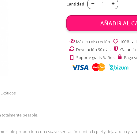
Cantidad
AÑADIR AL C
Máxima discreción
100% sati
Devolución 90 días
Garantía
Soporte gratis 5 años
Pago s
 Exóticos
a totalmente besable.
stible proporciona una suave sensación contra la piel y deja aroma y sab