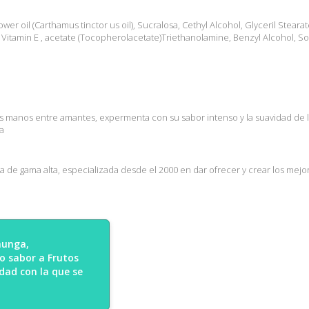
flower oil (Carthamus tinctor us oil), Sucralosa, Cethyl Alcohol, Glyceril Stea
Vitamin E , acetate (Tocopherolacetate)Triethanolamine, Benzyl Alcohol, 
as manos entre amantes, expermenta con su sabor intenso y la suavidad de l
ma
de gama alta, especializada desde el 2000 en dar ofrecer y crear los mejor
hunga,
so sabor a Frutos
dad con la que se