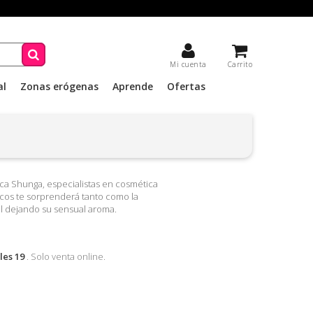
Mi cuenta
Carrito
al
Zonas erógenas
Aprende
Ofertas
ca Shunga, especialistas en cosmética
ticos te sorprenderá tanto como la
el dejando su sensual aroma.
les 19
. Solo venta online.