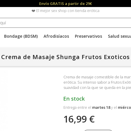
Envío GRATIS a partir de 29€
❤️ El mejor sex shop con tienda erótica
Bondage (BDSM)
Afrodisíacos
Preservativos
Salud sexu
Crema de Masaje Shunga Frutos Exoticos
Crema de masaje comestible de la mar
erótica. Su intenso sabor a Frutos Exó
suavidad con la que se queda en la pi
En stock
Entrega entre el
martes 18
y el
miérco
16,99 €