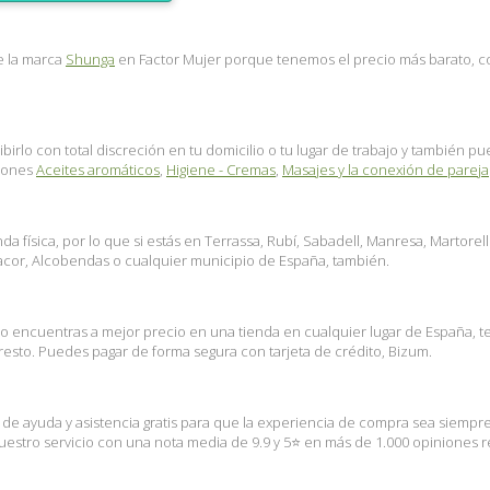
e la marca
Shunga
en Factor Mujer porque tenemos el precio más barato, con
birlo con total discreción en tu domicilio o tu lugar de trabajo y también 
ciones
Aceites aromáticos
,
Higiene - Cremas
,
Masajes y la conexión de pareja
 física, por lo que si estás en Terrassa, Rubí, Sabadell, Manresa, Martorel
nacor, Alcobendas o cualquier municipio de España, también.
lo encuentras a mejor precio en una tienda en cualquier lugar de España, 
esto. Puedes pagar de forma segura con tarjeta de crédito, Bizum.
s de ayuda y asistencia gratis para que la experiencia de compra sea siempr
stro servicio con una nota media de 9.9 y 5⭐ en más de 1.000 opiniones rea