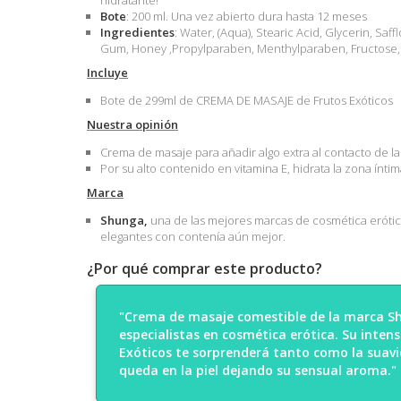
hidratante!
Bote
: 200 ml. Una vez abierto dura hasta 12 meses
Ingredientes
: Water, (Aqua), Stearic Acid, Glycerin, Saf
Gum, Honey ,Propylparaben, Menthylparaben, Fructose, 
Incluye
Bote de 299ml de CREMA DE MASAJE de Frutos Exóticos
Nuestra opinión
Crema de masaje para añadir algo extra al contacto de l
Por su alto contenido en vitamina E, hidrata la zona ínti
Marca
Shunga,
una de las mejores marcas de cosmética erótica 
elegantes con contenía aún mejor.
¿Por qué comprar este producto?
"Crema de masaje comestible de la marca S
especialistas en cosmética erótica. Su inten
Exóticos te sorprenderá tanto como la suavi
queda en la piel dejando su sensual aroma."