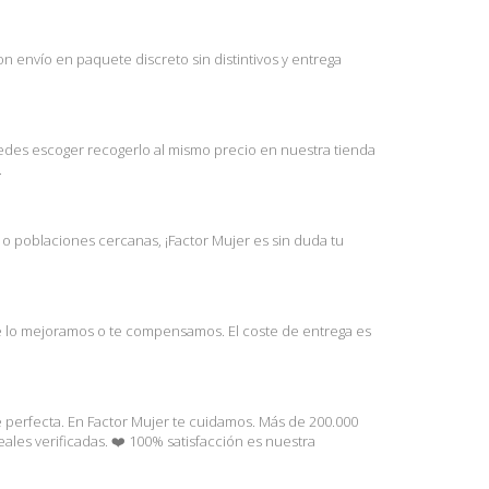
 envío en paquete discreto sin distintivos y entrega
puedes escoger recogerlo al mismo precio en nuestra tienda
.
l o poblaciones cercanas, ¡Factor Mujer es sin duda tu
te lo mejoramos o te compensamos. El coste de entrega es
e perfecta. En Factor Mujer te cuidamos. Más de 200.000
les verificadas. ❤️ 100% satisfacción es nuestra