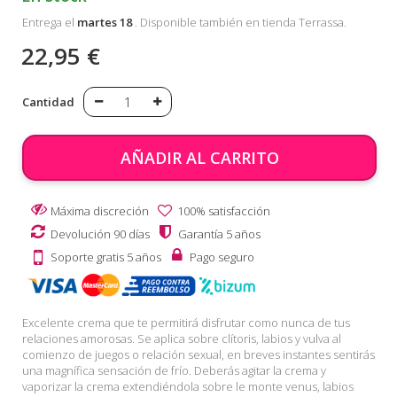
Entrega el
martes 18
. Disponible también en tienda Terrassa.
22,95 €
Cantidad
AÑADIR AL CARRITO
Máxima discreción
100% satisfacción
Devolución 90 días
Garantía 5 años
Soporte gratis 5 años
Pago seguro
Excelente crema que te permitirá disfrutar como nunca de tus
relaciones amorosas. Se aplica sobre clítoris, labios y vulva al
comienzo de juegos o relación sexual, en breves instantes sentirás
una magnífica sensación de frío. Deberás agitar la crema y
vaporizar la crema extendiéndola sobre le monte venus, labios