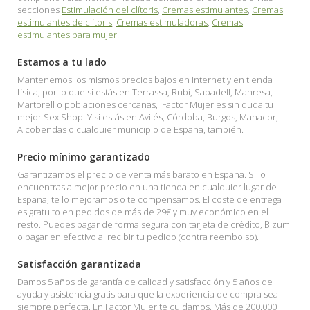
secciones
Estimulación del clítoris
,
Cremas estimulantes
,
Cremas
estimulantes de clítoris
,
Cremas estimuladoras
,
Cremas
estimulantes para mujer
.
Estamos a tu lado
Mantenemos los mismos precios bajos en Internet y en tienda
física, por lo que si estás en Terrassa, Rubí, Sabadell, Manresa,
Martorell o poblaciones cercanas, ¡Factor Mujer es sin duda tu
mejor Sex Shop! Y si estás en Avilés, Córdoba, Burgos, Manacor,
Alcobendas o cualquier municipio de España, también.
Precio mínimo garantizado
Garantizamos el precio de venta más barato en España. Si lo
encuentras a mejor precio en una tienda en cualquier lugar de
España, te lo mejoramos o te compensamos. El coste de entrega
es gratuito en pedidos de más de 29€ y muy económico en el
resto. Puedes pagar de forma segura con tarjeta de crédito, Bizum
o pagar en efectivo al recibir tu pedido (contra reembolso).
Satisfacción garantizada
Damos 5 años de garantía de calidad y satisfacción y 5 años de
ayuda y asistencia gratis para que la experiencia de compra sea
siempre perfecta. En Factor Mujer te cuidamos. Más de 200.000