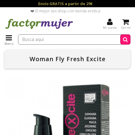
Envío GRATIS a partir de 29€
❤️ El mejor sex shop con tienda erótica
Mi cuenta
Carrito
Menú
Woman Fly Fresh Excite