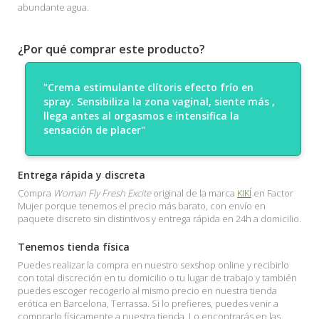
abundante agua.
¿Por qué comprar este producto?
"Crema estimulante clítoris efecto frío en
spray. Sensibiliza la zona vaginal, siente más ,
llega antes al orgasmos e intensifica la
sensación de placer"
Entrega rápida y discreta
Compra
Woman Fly Fresh Excite
original de la marca
KIKÍ
en Factor
Mujer porque tenemos el precio más barato, con envío en
paquete discreto sin distintivos y entrega rápida en 24h a domicilio.
Tenemos tienda física
Puedes realizar la compra en nuestro sexshop online y recibirlo
con total discreción en tu domicilio o tu lugar de trabajo y también
puedes escoger recogerlo al mismo precio en nuestra tienda
erótica en Barcelona, Terrassa. Si lo prefieres, puedes venir a
comprarlo físicamente a nuestra tienda. Lo encontrarás en las