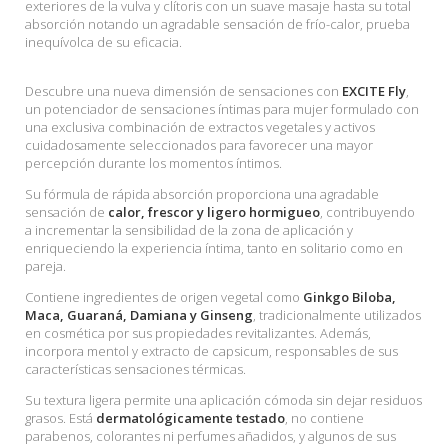
exteriores de la vulva y clítoris con un suave masaje hasta su total
absorción notando un agradable sensación de frío-calor, prueba
inequívolca de su eficacia.
Descubre una nueva dimensión de sensaciones con
EXCITE Fly
,
un potenciador de sensaciones íntimas para mujer formulado con
una exclusiva combinación de extractos vegetales y activos
cuidadosamente seleccionados para favorecer una mayor
percepción durante los momentos íntimos.
Su fórmula de rápida absorción proporciona una agradable
sensación de
calor, frescor y ligero hormigueo
, contribuyendo
a incrementar la sensibilidad de la zona de aplicación y
enriqueciendo la experiencia íntima, tanto en solitario como en
pareja.
Contiene ingredientes de origen vegetal como
Ginkgo Biloba,
Maca, Guaraná, Damiana y Ginseng
, tradicionalmente utilizados
en cosmética por sus propiedades revitalizantes. Además,
incorpora mentol y extracto de capsicum, responsables de sus
características sensaciones térmicas.
Su textura ligera permite una aplicación cómoda sin dejar residuos
grasos. Está
dermatológicamente testado
, no contiene
parabenos, colorantes ni perfumes añadidos, y algunos de sus