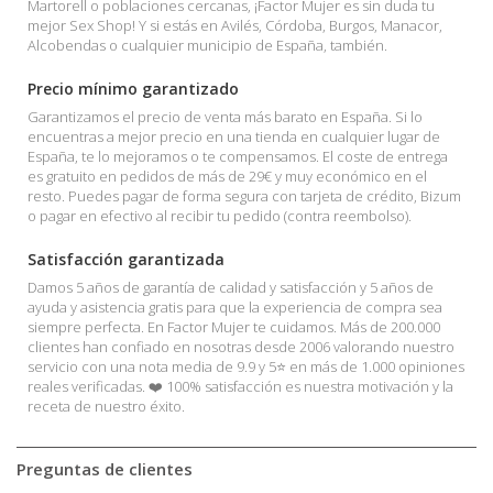
Martorell o poblaciones cercanas, ¡Factor Mujer es sin duda tu
mejor Sex Shop! Y si estás en Avilés, Córdoba, Burgos, Manacor,
Alcobendas o cualquier municipio de España, también.
Precio mínimo garantizado
Garantizamos el precio de venta más barato en España. Si lo
encuentras a mejor precio en una tienda en cualquier lugar de
España, te lo mejoramos o te compensamos. El coste de entrega
es gratuito en pedidos de más de 29€ y muy económico en el
resto. Puedes pagar de forma segura con tarjeta de crédito, Bizum
o pagar en efectivo al recibir tu pedido (contra reembolso).
Satisfacción garantizada
Damos 5 años de garantía de calidad y satisfacción y 5 años de
ayuda y asistencia gratis para que la experiencia de compra sea
siempre perfecta. En Factor Mujer te cuidamos. Más de 200.000
clientes han confiado en nosotras desde 2006 valorando nuestro
servicio con una nota media de 9.9 y 5⭐ en más de 1.000 opiniones
reales verificadas. ❤️ 100% satisfacción es nuestra motivación y la
receta de nuestro éxito.
Preguntas de clientes