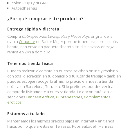
color: ROJO y NEGRO
Autoadhesivas
¿Por qué comprar este producto?
Entrega rápida y discreta
Compra
Cubrepezones Lentejuelas y Flecos Rojo
original de la
marca
Coquette
en Factor Mujer porque tenemos el precio más
barato, con envío en paquete discreto sin distintivos y entrega
rápida en 24h a domicilio.
Tenemos tienda física
Puedes realizar la compra en nuestro sexshop online y recibirlo
con total discreción en tu domicilio o tu lugar de trabajo y también
puedes escoger recogerlo al mismo precio en nuestra tienda
erótica en Barcelona, Terrassa. Si lo prefieres, puedes venir a
comprarlo físicamente a nuestra tienda. Lo encontrarás en las
secciones
Lenceria erótica
,
Cubrepezones
,
Complementos
eróticos
,
Estamos a tu lado
Mantenemos los mismos precios bajos en Internet y en tienda
física, por lo que si estás en Terrassa, Rubí, Sabadell, Manresa,