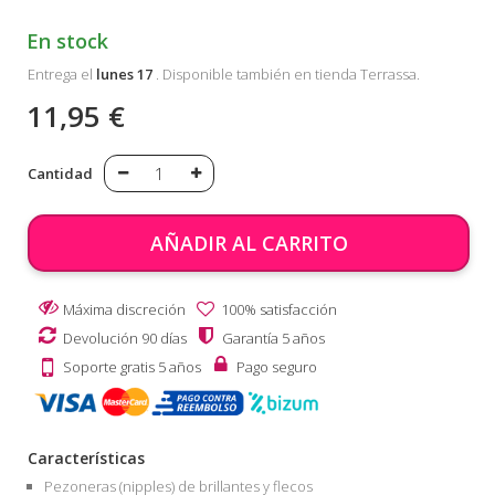
En stock
Entrega el
lunes 17
. Disponible también en tienda Terrassa.
11,95 €
Cantidad
AÑADIR AL CARRITO
Máxima discreción
100% satisfacción
Devolución 90 días
Garantía 5 años
Soporte gratis 5 años
Pago seguro
Características
Pezoneras (nipples) de brillantes y flecos