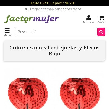
Envío GRATIS a partir de 29€
❤️ El mejor sex shop con tienda erótica
Mi cuenta
Carrito
Menú
Cubrepezones Lentejuelas y Flecos
Rojo