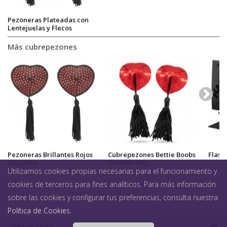
Pezoneras Plateadas con
Lentejuelas y Flecos
Más cubrepezones
Pezoneras Brillantes Rojos
Cubrepezones Bettie Boobs
Flash
Coquette
Corazón Rojo
Utilizamos cookies propias necesarias para el funcionamiento y
Lencería
>
Complementos
>
Cubrepezones
>
Cubrepezones
cookies de terceros para fines analíticos. Para más información
Lentejuelas y Flecos Rojo
sobre las cookies y configurar tus preferencias, consulta nuestra
Política de Cookies
.
Información