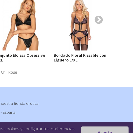
njunto Eloissa Obsessive
Bordado Floral Kissable con
Babydoll A
XL
Liguero L/XL
Kissable L
 ChiliRose
nuestra tienda erótica
 - España.
s cookies y configurar tus preferencias,
Acepto