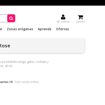
Mi cuenta
Carrito
al
Zonas erógenas
Aprende
Ofertas
iRose
cluye también tanga, gafas, corbata y
/XL 40-42.
artes 18
. Solo venta online.