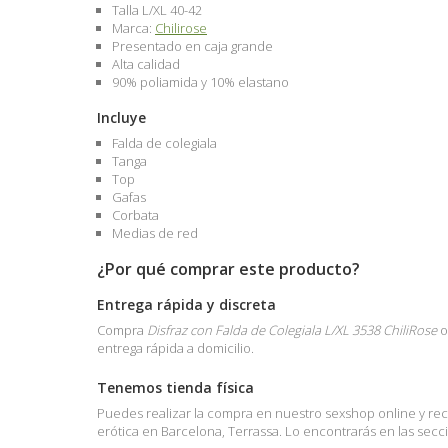
Talla L/XL 40-42
Marca:
Chilirose
Presentado en caja grande
Alta calidad
90% poliamida y 10% elastano
Incluye
Falda de colegiala
Tanga
Top
Gafas
Corbata
Medias de red
¿Por qué comprar este producto?
Entrega rápida y discreta
Compra
Disfraz con Falda de Colegiala L/XL 3538 ChiliRose
o
entrega rápida a domicilio.
Tenemos tienda física
Puedes realizar la compra en nuestro sexshop online y reci
erótica en Barcelona, Terrassa. Lo encontrarás en las sec