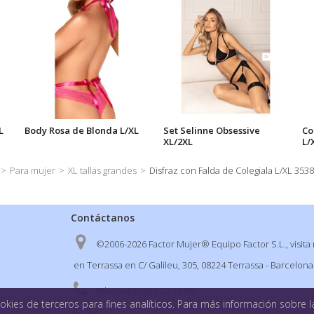
L
Body Rosa de Blonda L/XL
Set Selinne Obsessive
Co
XL/2XL
L/
>
Para mujer
>
XL tallas grandes
>
Disfraz con Falda de Colegiala L/XL 3538
Contáctanos
©2006-2026 Factor Mujer® Equipo Factor S.L., visita 
en Terrassa en C/ Galileu, 305, 08224 Terrassa - Barcelona
WhatsApp:
622 23 22 86
kies de terceros para fines analíticos. Para más información sobre la