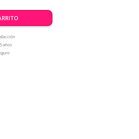
ARRITO
sfacción
 5 años
eguro