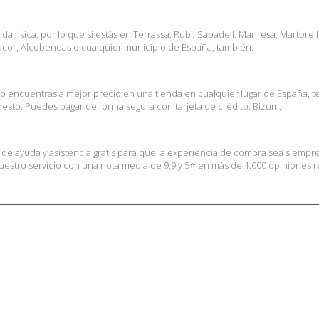
 física, por lo que si estás en Terrassa, Rubí, Sabadell, Manresa, Martorel
nacor, Alcobendas o cualquier municipio de España, también.
lo encuentras a mejor precio en una tienda en cualquier lugar de España, 
esto. Puedes pagar de forma segura con tarjeta de crédito, Bizum.
s de ayuda y asistencia gratis para que la experiencia de compra sea siempr
stro servicio con una nota media de 9.9 y 5⭐ en más de 1.000 opiniones rea