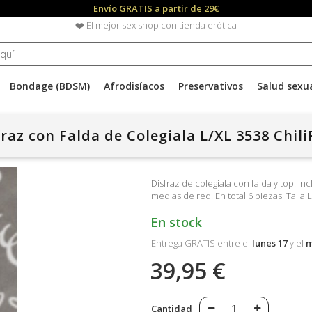
Envío GRATIS a partir de 29€
❤️ El mejor sex shop con tienda erótica
Bondage (BDSM)
Afrodisíacos
Preservativos
Salud sexu
raz con Falda de Colegiala L/XL 3538 Chil
Disfraz de colegiala con falda y top. In
medias de red. En total 6 piezas. Talla L
En stock
Entrega GRATIS entre el
lunes 17
y el
m
39,95 €
Cantidad