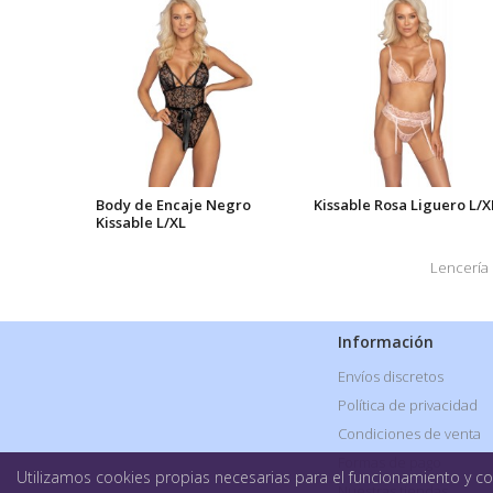
Body de Encaje Negro
Kissable Rosa Liguero L/X
Kissable L/XL
Lencería
Información
Envíos discretos
Política de privacidad
Condiciones de venta
Formas de pago
Utilizamos cookies propias necesarias para el funcionamiento y coo
Nuestras tiendas