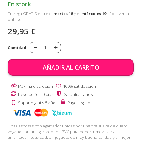
En stock
Entrega GRATIS entre el
martes 18
y el
miércoles 19
. Solo venta
online.
29,95 €
Cantidad
AÑADIR AL CARRITO
Máxima discreción
100% satisfacción
Devolución 90 días
Garantía 5 años
Soporte gratis 5 años
Pago seguro
Unas esposas con agarrador unidas por una tira suave de cuero
vegano con un agarrador en PVC para poder inmovilizar a tu
amantecon suavidad. Un juguete de muy buena calidad y al mejor