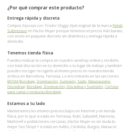
¿Por qué comprar este producto?
Entrega rápida y discreta
Compra
Esposas con Tirador Doggy Style
original de la marca
Fetish
Submissive
en Factor Mujer porque tenemos el precio más barato,
con envío en paquete discreto sin distintivos y entrega rápida a
domicilio.
Tenemos tienda física
Puedes realizar la compra en nuestro sexshop online y recibirlo
con total discreción en tu domicilio o tu lugar de trabajo y también
puedes escoger recogerlo al mismo precio en nuestra tienda
erótica en Barcelona, Terrassa. Lo encontrarás en las secciones
BDSM (Bondage, Dominación, Sumisión, Sado, Masoquismo,
Disciplina)
,
Bondage, Dominación, Disciplina y Sumisión
,
Correas
para cama o posturas Bondage
.
Estamos a tu lado
Mantenemos los mismos precios bajos en Internet y en tienda
física, por lo que si estás en Terrassa, Rubí, Sabadell, Manresa,
Martorell o poblaciones cercanas, ¡Factor Mujer es sin duda tu
mejor Sex Shop! Y si estás en Avilés, Córdoba, Burgos, Manacor,