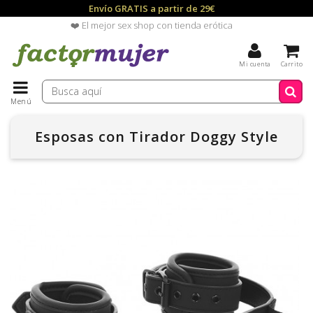
Envío GRATIS a partir de 29€
❤️ El mejor sex shop con tienda erótica
Mi cuenta
Carrito
Menú
Esposas con Tirador Doggy Style