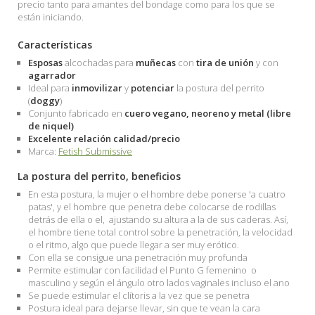
precio tanto para amantes del bondage como para los que se
están iniciando.
Características
Esposas
alcochadas para
muñecas
con
tira de unión
y con
agarrador
Ideal para
inmovilizar
y
potenciar
la postura del perrito
(
doggy
)
Conjunto fabricado en
cuero vegano, neoreno y metal (libre
de niquel)
Excelente relación calidad/precio
Marca:
Fetish Submissive
La postura del perrito, beneficios
En esta postura, la mujer o el hombre debe ponerse 'a cuatro
patas', y el hombre que penetra debe colocarse de rodillas
detrás de ella o el, ajustando su altura a la de sus caderas. Así,
el hombre tiene total control sobre la penetración, la velocidad
o el ritmo, algo que puede llegar a ser muy erótico.
Con ella se consigue una penetración muy profunda
Permite estimular con facilidad el Punto G femenino o
masculino y según el ángulo otro lados vaginales incluso el ano
Se puede estimular el clítoris a la vez que se penetra
Postura ideal para dejarse llevar, sin que te vean la cara