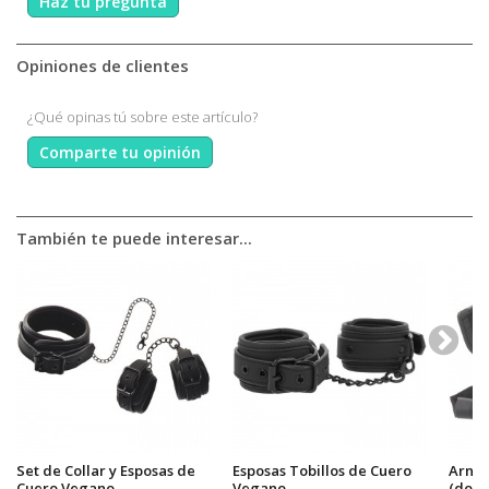
Haz tu pregunta
Opiniones de clientes
¿Qué opinas tú sobre este artículo?
Comparte tu opinión
También te puede interesar...
Set de Collar y Esposas de
Esposas Tobillos de Cuero
Arnés 
Cuero Vegano
Vegano
(dogg