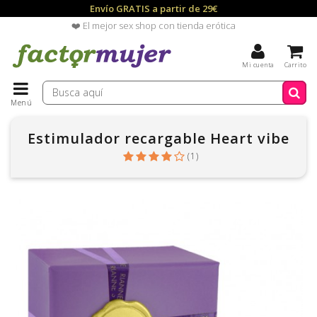
Envío GRATIS a partir de 29€
❤️ El mejor sex shop con tienda erótica
Mi cuenta
Carrito
Menú
Estimulador recargable Heart vibe
(
1
)