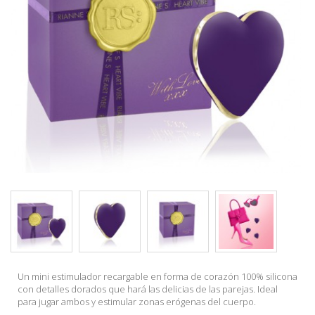
Un mini estimulador recargable en forma de corazón 100% silicona
con detalles dorados que hará las delicias de las parejas. Ideal
para jugar ambos y estimular zonas erógenas del cuerpo.