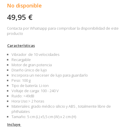
No disponible
49,95 €
Contacta por Whatsapp para comprobar la disponibilidad de este
producto
Características
Vibrador de 10 velocidades
Recargable
Motor de gran potencia
Diseño único de lujo
Incorpora un neceser de lujo para guardarlo
Peso: 100 g
Tipo de batería: Li-ion
Voltaje de carga: 100 - 240 V
Ruido: <49dB
Hora Uso:> 2 horas
Materiales: grado médico silicio y ABS , totalmente libre de
phthalates
Tamaño: 5 cm (L) x5,5 cm (W) x 2 cm (H)
Incluye