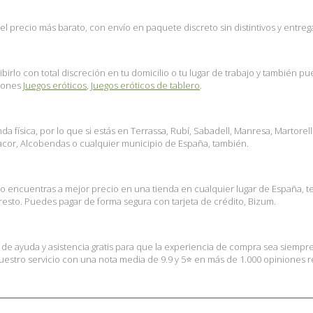
precio más barato, con envío en paquete discreto sin distintivos y entrega
birlo con total discreción en tu domicilio o tu lugar de trabajo y también 
ciones
Juegos eróticos
,
Juegos eróticos de tablero
.
 física, por lo que si estás en Terrassa, Rubí, Sabadell, Manresa, Martorel
nacor, Alcobendas o cualquier municipio de España, también.
lo encuentras a mejor precio en una tienda en cualquier lugar de España, 
esto. Puedes pagar de forma segura con tarjeta de crédito, Bizum.
s de ayuda y asistencia gratis para que la experiencia de compra sea siempr
stro servicio con una nota media de 9.9 y 5⭐ en más de 1.000 opiniones rea