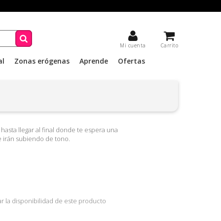
Mi cuenta
Carrito
al
Zonas erógenas
Aprende
Ofertas
 hasta llegar al final donde te espera una
 irán subiendo de tono.
 la disponibilidad de este producto