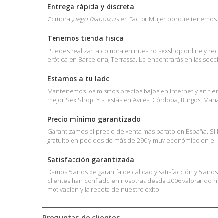
Entrega rápida y discreta
Compra
Juego Diabolicus
en Factor Mujer porque tenemos el 
Tenemos tienda física
Puedes realizar la compra en nuestro sexshop online y reci
erótica en Barcelona, Terrassa. Lo encontrarás en las sec
Estamos a tu lado
Mantenemos los mismos precios bajos en Internet y en tienda
mejor Sex Shop! Y si estás en Avilés, Córdoba, Burgos, Ma
Precio mínimo garantizado
Garantizamos el precio de venta más barato en España. Si 
gratuito en pedidos de más de 29€ y muy económico en el r
Satisfacción garantizada
Damos 5 años de garantía de calidad y satisfacción y 5 año
clientes han confiado en nosotras desde 2006 valorando nue
motivación y la receta de nuestro éxito.
Preguntas de clientes