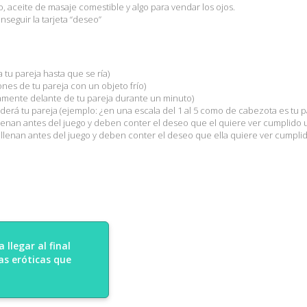
o, aceite de masaje comestible y algo para vendar los ojos.
onseguir la tarjeta “deseo”
 tu pareja hasta que se ría)
nes de tu pareja con un objeto frío)
camente delante de tu pareja durante un minuto)
erá tu pareja (ejemplo: ¿en una escala del 1 al 5 como de cabezota es tu p
llenan antes del juego y deben conter el deseo que el quiere ver cumplido u
ellenan antes del juego y deben conter el deseo que ella quiere ver cumplid
 llegar al final
as eróticas que