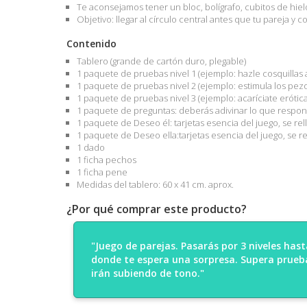
Te aconsejamos tener un bloc, bolígrafo, cubitos de hiel
Objetivo: llegar al círculo central antes que tu pareja y c
Contenido
Tablero (grande de cartón duro, plegable)
1 paquete de pruebas nivel 1 (ejemplo: hazle cosquillas a
1 paquete de pruebas nivel 2 (ejemplo: estimula los pezo
1 paquete de pruebas nivel 3 (ejemplo: acaríciate eróti
1 paquete de preguntas: deberás adivinar lo que respond
1 paquete de Deseo él: tarjetas esencia del juego, se re
1 paquete de Deseo ella:tarjetas esencia del juego, se r
1 dado
1 ficha pechos
1 ficha pene
Medidas del tablero: 60 x 41 cm. aprox.
¿Por qué comprar este producto?
"Juego de parejas. Pasarás por 3 niveles hasta
donde te espera una sorpresa. Supera prueb
irán subiendo de tono."