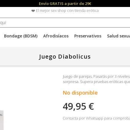
Envío GRATIS a partir de 29€
❤️ El mejor sex shop con tienda erótica
Bondage (BDSM)
Afrodisíacos
Preservativos
Salud sexu
Juego Diabolicus
Juego de parejas. Pasarás por 3 niveles
sorpresa. Supera pruebas eróticas que
No disponible
49,95 €
Contacta por Whatsapp para comprobar