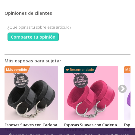
Opiniones de clientes
¿Qué opinas tú sobre este artículo?
Comparte tu opinión
Más esposas para sujetar
Más vendido
❤️ Recomendado
Más v
Esposas Suaves con Cadena
Esposas Suaves con Cadena
Espos
Extra
Extra Rosa
Extra 
Utilizamos cookies propias necesarias para el funcionamiento y