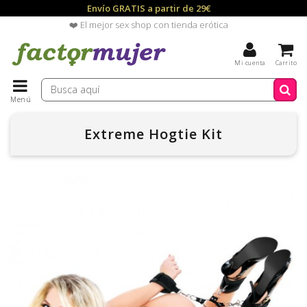
Envío GRATIS a partir de 29€
❤️ El mejor sex shop con tienda erótica
Mi cuenta
Carrito
Menú
Extreme Hogtie Kit