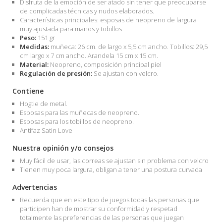
Disfruta de la emoción de ser atado sin tener que preocuparse
de complicadas técnicas y nudos elaborados.
Características principales: esposas de neopreno de largura
muy ajustada para manos y tobillos
Peso:
151 gr
Medidas:
muñeca: 26 cm. de largo x 5,5 cm ancho. Tobillos: 29,5
cm largo x 7 cm ancho. Arandela 15 cm x 15 cm.
Material:
Neopreno, composición principal piel
Regulación de presión:
Se ajustan con velcro.
Contiene
Hogtie de metal.
Esposas para las muñecas de neopreno.
Esposas para los tobillos de neopreno.
Antifaz Satin Love
Nuestra opinión y/o consejos
Muy fácil de usar, las correas se ajustan sin problema con velcro
Tienen muy poca largura, obligan a tener una postura curvada
Advertencias
Recuerda que en este tipo de juegos todas las personas que
participen han de mostrar su conformidad y respetad
totalmente las preferencias de las personas que juegan