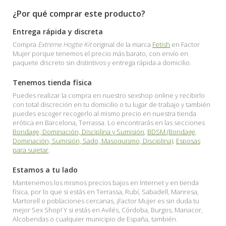
¿Por qué comprar este producto?
Entrega rápida y discreta
Compra
Extreme Hogtie Kit
original de la marca
Fetish
en Factor
Mujer porque tenemos el precio más barato, con envío en
paquete discreto sin distintivos y entrega rápida a domicilio.
Tenemos tienda física
Puedes realizar la compra en nuestro sexshop online y recibirlo
con total discreción en tu domicilio o tu lugar de trabajo y también
puedes escoger recogerlo al mismo precio en nuestra tienda
erótica en Barcelona, Terrassa. Lo encontrarás en las secciones
Bondage, Dominación, Disciplina y Sumisión
,
BDSM (Bondage,
Dominación, Sumisión, Sado, Masoquismo, Disciplina)
,
Esposas
para sujetar
.
Estamos a tu lado
Mantenemos los mismos precios bajos en Internet y en tienda
física, por lo que si estás en Terrassa, Rubí, Sabadell, Manresa,
Martorell o poblaciones cercanas, ¡Factor Mujer es sin duda tu
mejor Sex Shop! Y si estás en Avilés, Córdoba, Burgos, Manacor,
Alcobendas o cualquier municipio de España, también.