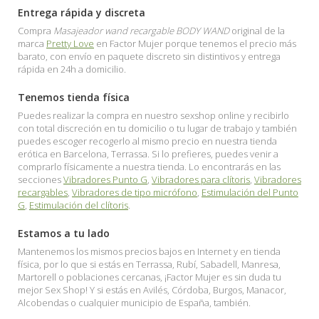
Entrega rápida y discreta
Compra
Masajeador wand recargable BODY WAND
original de la
marca
Pretty Love
en Factor Mujer porque tenemos el precio más
barato, con envío en paquete discreto sin distintivos y entrega
rápida en 24h a domicilio.
Tenemos tienda física
Puedes realizar la compra en nuestro sexshop online y recibirlo
con total discreción en tu domicilio o tu lugar de trabajo y también
puedes escoger recogerlo al mismo precio en nuestra tienda
erótica en Barcelona, Terrassa. Si lo prefieres, puedes venir a
comprarlo físicamente a nuestra tienda. Lo encontrarás en las
secciones
Vibradores Punto G
,
Vibradores para clítoris
,
Vibradores
recargables
,
Vibradores de tipo micrófono
,
Estimulación del Punto
G
,
Estimulación del clítoris
.
Estamos a tu lado
Mantenemos los mismos precios bajos en Internet y en tienda
física, por lo que si estás en Terrassa, Rubí, Sabadell, Manresa,
Martorell o poblaciones cercanas, ¡Factor Mujer es sin duda tu
mejor Sex Shop! Y si estás en Avilés, Córdoba, Burgos, Manacor,
Alcobendas o cualquier municipio de España, también.