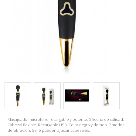
Masajeador micrófono recargable y potente. Silicona de calidad.
Cabezal flexible. Recargable USB. Color negro y dorado. 7 modos
de vibración. Se le pueden ajustar cabezales.