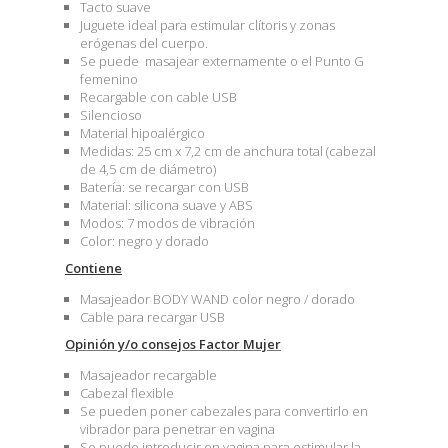
Tacto suave
Juguete ideal para estimular clítoris y zonas
erógenas del cuerpo.
Se puede masajear externamente o el Punto G
femenino
Recargable con cable USB
Silencioso
Material hipoalérgico
Medidas: 25 cm x 7,2 cm de anchura total (cabezal
de 4,5 cm de diámetro)
Batería: se recargar con USB
Material: silicona suave y ABS
Modos: 7 modos de vibración
Color: negro y dorado
Contiene
Masajeador BODY WAND color negro / dorado
Cable para recargar USB
Opinión y/o consejos Factor Mujer
Masajeador recargable
Cabezal flexible
Se pueden poner cabezales para convertirlo en
vibrador para penetrar en vagina
Se puede introducir en vagina para estimular la