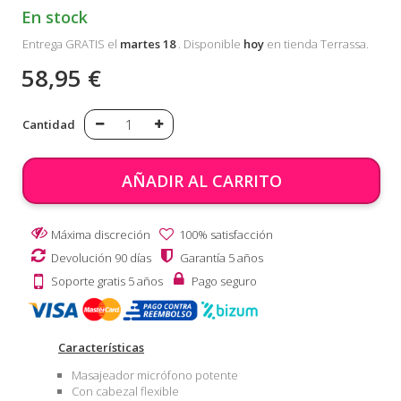
En stock
Entrega GRATIS el
martes 18
. Disponible
hoy
en tienda Terrassa.
58,95 €
Cantidad
AÑADIR AL CARRITO
Máxima discreción
100% satisfacción
Devolución 90 días
Garantía 5 años
Soporte gratis 5 años
Pago seguro
Características
Masajeador micrófono potente
Con cabezal flexible