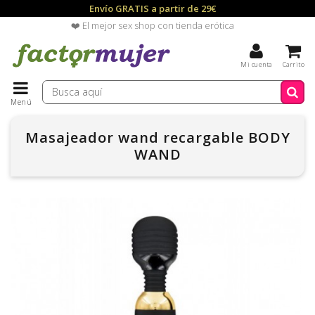
Envío GRATIS a partir de 29€
❤️ El mejor sex shop con tienda erótica
Mi cuenta
Carrito
Menú
Masajeador wand recargable BODY
WAND