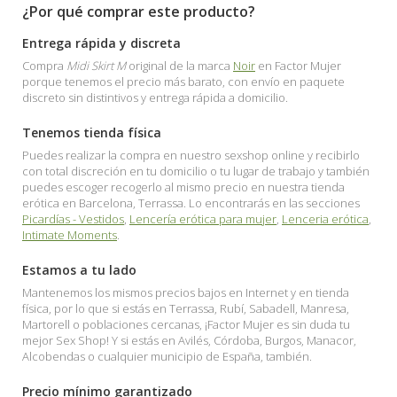
¿Por qué comprar este producto?
Entrega rápida y discreta
Compra
Midi Skirt M
original de la marca
Noir
en Factor Mujer
porque tenemos el precio más barato, con envío en paquete
discreto sin distintivos y entrega rápida a domicilio.
Tenemos tienda física
Puedes realizar la compra en nuestro sexshop online y recibirlo
con total discreción en tu domicilio o tu lugar de trabajo y también
puedes escoger recogerlo al mismo precio en nuestra tienda
erótica en Barcelona, Terrassa. Lo encontrarás en las secciones
Picardías - Vestidos
,
Lencería erótica para mujer
,
Lenceria erótica
,
Intimate Moments
.
Estamos a tu lado
Mantenemos los mismos precios bajos en Internet y en tienda
física, por lo que si estás en Terrassa, Rubí, Sabadell, Manresa,
Martorell o poblaciones cercanas, ¡Factor Mujer es sin duda tu
mejor Sex Shop! Y si estás en Avilés, Córdoba, Burgos, Manacor,
Alcobendas o cualquier municipio de España, también.
Precio mínimo garantizado