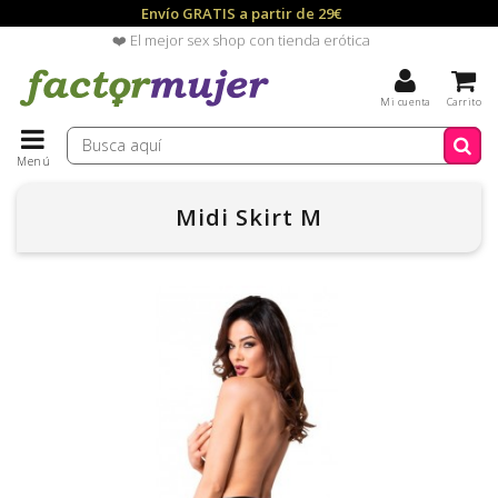
Envío GRATIS a partir de 29€
❤️ El mejor sex shop con tienda erótica
Mi cuenta
Carrito
Menú
Midi Skirt M