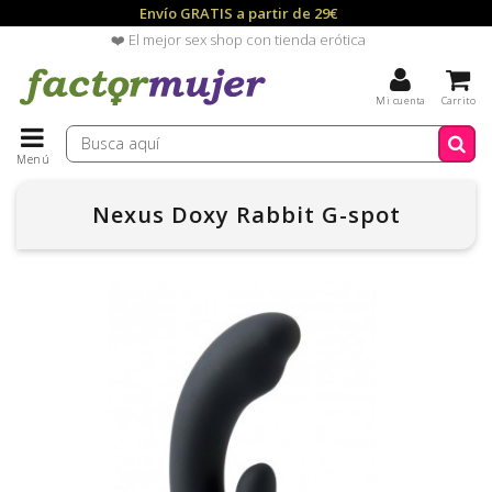
Envío GRATIS a partir de 29€
❤️ El mejor sex shop con tienda erótica
Mi cuenta
Carrito
Menú
Nexus Doxy Rabbit G-spot