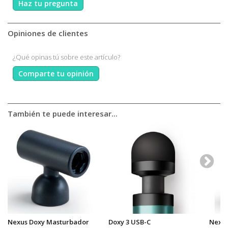
Haz tu pregunta
Opiniones de clientes
¿Qué opinas tú sobre este artículo?
Comparte tu opinión
También te puede interesar...
Nexus Doxy Masturbador
Doxy 3 USB-C
Nexus