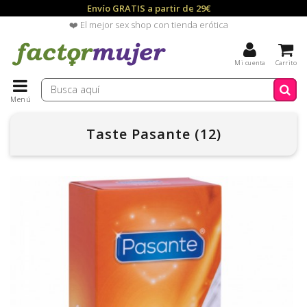
Envío GRATIS a partir de 29€
❤️ El mejor sex shop con tienda erótica
Mi cuenta
Carrito
Menú
Taste Pasante (12)