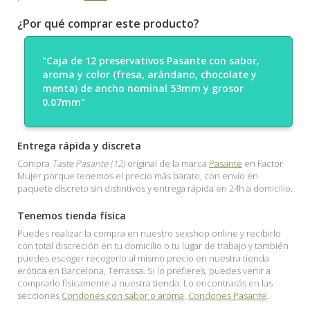
¿Por qué comprar este producto?
"Caja de 12 preservativos Pasante con sabor,
aroma y color (fresa, arándano, chocolate y
menta) de ancho nominal 53mm y grosor
0.07mm"
Entrega rápida y discreta
Compra
Taste Pasante (12)
original de la marca
Pasante
en Factor
Mujer porque tenemos el precio más barato, con envío en
paquete discreto sin distintivos y entrega rápida en 24h a domicilio.
Tenemos tienda física
Puedes realizar la compra en nuestro sexshop online y recibirlo
con total discreción en tu domicilio o tu lugar de trabajo y también
puedes escoger recogerlo al mismo precio en nuestra tienda
erótica en Barcelona, Terrassa. Si lo prefieres, puedes venir a
comprarlo físicamente a nuestra tienda. Lo encontrarás en las
secciones
Condones con sabor o aroma
,
Condones Pasante
.