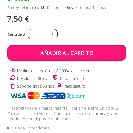
Entrega el
martes 18
. Disponible
hoy
en tienda Terrassa.
7,50 €
Cantidad
AÑADIR AL CARRITO
Máxima discreción
100% satisfacción
Devolución 90 días
Garantía 5 años
Soporte gratis 5 años
Pago seguro
Preservativos de la marca
Pasante
, líder en el Reino Unido (UK).
Caja de preservativos de 12 unidades de colores, aroma y sabor.
Condones con depósito y lubricados.
Caja de 12 condones