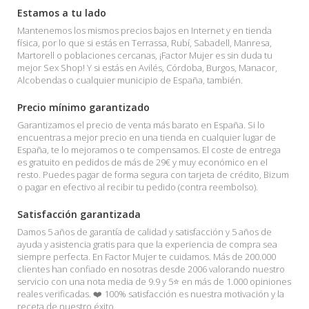
Estamos a tu lado
Mantenemos los mismos precios bajos en Internet y en tienda
física, por lo que si estás en Terrassa, Rubí, Sabadell, Manresa,
Martorell o poblaciones cercanas, ¡Factor Mujer es sin duda tu
mejor Sex Shop! Y si estás en Avilés, Córdoba, Burgos, Manacor,
Alcobendas o cualquier municipio de España, también.
Precio mínimo garantizado
Garantizamos el precio de venta más barato en España. Si lo
encuentras a mejor precio en una tienda en cualquier lugar de
España, te lo mejoramos o te compensamos. El coste de entrega
es gratuito en pedidos de más de 29€ y muy económico en el
resto. Puedes pagar de forma segura con tarjeta de crédito, Bizum
o pagar en efectivo al recibir tu pedido (contra reembolso).
Satisfacción garantizada
Damos 5 años de garantía de calidad y satisfacción y 5 años de
ayuda y asistencia gratis para que la experiencia de compra sea
siempre perfecta. En Factor Mujer te cuidamos. Más de 200.000
clientes han confiado en nosotras desde 2006 valorando nuestro
servicio con una nota media de 9.9 y 5⭐ en más de 1.000 opiniones
reales verificadas. ❤️ 100% satisfacción es nuestra motivación y la
receta de nuestro éxito.