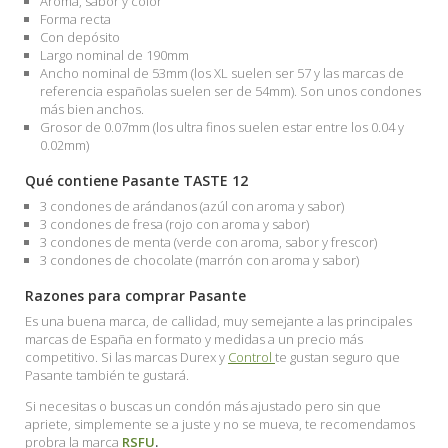
Aroma, sabor y color
Forma recta
Con depósito
Largo nominal de 190mm
Ancho nominal de 53mm (los XL suelen ser 57 y las marcas de
referencia españolas suelen ser de 54mm). Son unos condones
más bien anchos.
Grosor de 0.07mm (los ultra finos suelen estar entre los 0.04 y
0.02mm)
Qué contiene Pasante TASTE 12
3 condones de arándanos (azúl con aroma y sabor)
3 condones de fresa (rojo con aroma y sabor)
3 condones de menta (verde con aroma, sabor y frescor)
3 condones de chocolate (marrón con aroma y sabor)
Razones para comprar Pasante
Es una buena marca, de callidad, muy semejante a las principales
marcas de España en formato y medidas a un precio más
competitivo. Si las marcas Durex y
Control
te gustan seguro que
Pasante también te gustará.
Si necesitas o buscas un condón más ajustado pero sin que
apriete, simplemente se a juste y no se mueva, te recomendamos
probra la marca
RSFU
.