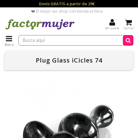
Envío GRATIS a partir de 29€
❤️ El mejor sex shop con tienda erótica
Mi cuenta
Carrito
Menú
Plug Glass iCicles 74