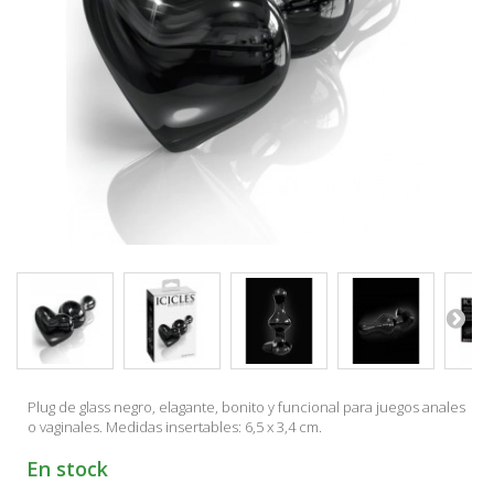
Plug de glass negro, elagante, bonito y funcional para juegos anales
o vaginales. Medidas insertables: 6,5 x 3,4 cm.
En stock