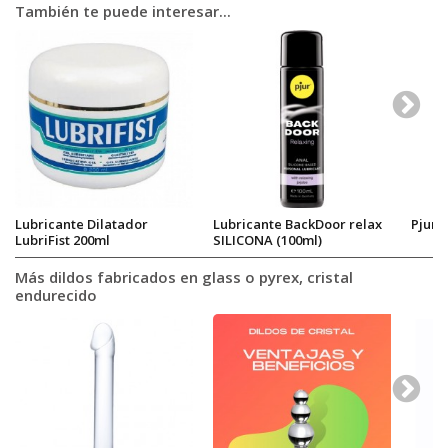
También te puede interesar...
Lubricante Dilatador
Lubricante BackDoor relax
Pjur 
LubriFist 200ml
SILICONA (100ml)
Más dildos fabricados en glass o pyrex, cristal
endurecido