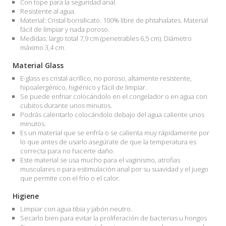
Con tope para la seguridad anal.
Resistente al agua.
Material: Cristal borisilicato. 100% libre de phtahalates. Material
fácil de limpiar y nada poroso.
Medidas: largo total 7,9 cm (penetrables 6,5 cm). Diámetro
máximo 3,4 cm.
Material Glass
E-glass es cristal acrílico, no poroso, altamente resistente,
hipoalergénico, higiénico y fácil de limpiar.
Se puede enfriar colocándolo en el congelador o en agua con
cubitos durante unos minutos.
Podrás calentarlo colocándolo debajo del agua caliente unos
minutos.
Es un material que se enfría o se calienta muy rápidamente por
lo que antes de usarlo asegúrate de que la temperatura es
correcta para no hacerte daño.
Este material se usa mucho para el vaginismo, atrofias
musculares o para estimulación anal por su suavidad y el juego
que permite con el frío o el calor.
Higiene
Limpiar con agua tibia y jabón neutro.
Secarlo bien para evitar la proliferación de bacterias u hongos