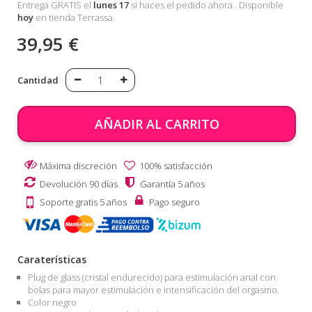
Entrega GRATIS el
lunes 17
si haces el pedido ahora
. Disponible
hoy
en tienda Terrassa.
39,95 €
Cantidad
AÑADIR AL CARRITO
Máxima discreción
100% satisfacción
Devolución 90 días
Garantía 5 años
Soporte gratis 5 años
Pago seguro
Caraterísticas
Plug de glass (cristal endurecido) para estimulación anal con
bolas para mayor estimulación e intensificación del orgasmo.
Color negro