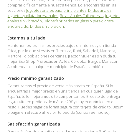
comprarlo físicamente a nuestra tienda. Lo encontrarás en las
secciones
Juguetes anales para principiantes
,
Dildos anales
,
Juguetes y dilatadores anales
,
Bolas Anales Tailandesas
,
Juguetes
anales sin vibración
,
Dildos fabricados en glass o pyrex, cristal
endurecido
,
Dildos sin vibración
.
Estamos a tu lado
Mantenemos los mismos precios bajos en Internet y en tienda
física, por lo que si estás en Terrassa, Rubí, Sabadell, Manresa,
Martorell o poblaciones cercanas, ¡Factor Mujer es sin duda tu
mejor Sex Shop! Y si estás en Avilés, Córdoba, Burgos, Manacor,
Alcobendas o cualquier municipio de España, también.
Precio mínimo garantizado
Garantizamos el precio de venta más barato en España. Si lo
encuentras a mejor precio en una tienda en cualquier lugar de
España, te lo mejoramos o te compensamos. El coste de entrega
es gratuito en pedidos de más de 29€ y muy económico en el
resto. Puedes pagar de forma segura con tarjeta de crédito, Bizum
o pagar en efectivo al recibir tu pedido (contra reembolso).
Satisfacción garantizada
Damos 5 años de garantía de calidad y satisfacción y 5 años de