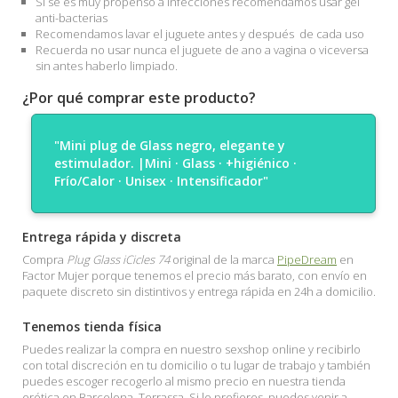
Si se es muy propenso a infecciones recomendamos usar gel
anti-bacterias
Recomendamos lavar el juguete antes y después de cada uso
Recuerda no usar nunca el juguete de ano a vagina o viceversa
sin antes haberlo limpiado.
¿Por qué comprar este producto?
"Mini plug de Glass negro, elegante y
estimulador. |Mini · Glass · +higiénico ·
Frío/Calor · Unisex · Intensificador"
Entrega rápida y discreta
Compra
Plug Glass iCicles 74
original de la marca
PipeDream
en
Factor Mujer porque tenemos el precio más barato, con envío en
paquete discreto sin distintivos y entrega rápida en 24h a domicilio.
Tenemos tienda física
Puedes realizar la compra en nuestro sexshop online y recibirlo
con total discreción en tu domicilio o tu lugar de trabajo y también
puedes escoger recogerlo al mismo precio en nuestra tienda
erótica en Barcelona, Terrassa. Si lo prefieres, puedes venir a