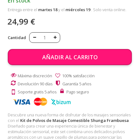
En stock
Entrega entre el
martes 18
y el
miércoles 19
. Solo venta online.
24,99 €
Cantidad
AÑADIR AL CARRITO
Máxima discreción
100% satisfacción
Devolución 90 días
Garantía 5 años
Soporte gratis 5 años
Pago seguro
Descubre una nueva forma de disfrutar de los masajes sensoriales
con el
Kit de Polvos de Masaje Comestible Shunga Frambuesa
.
Diseñado para crear una experiencia única de bienestar y
estimulación sensorial, este set combina unos delicados polvos
aromáticos con un suave cepillo de plumas para potenciar las