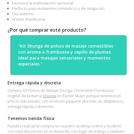
Favorece la estimulación sensorial
Perfecto para momentos románticos y de relajación.
Uso externo
Aroma: Frambuesa
¿Por qué comprar este producto?
"Kit Shunga de polvos de masaje comestibles
con aroma a frambuesa y cepillo de plumas.
Ideal para masajes sensoriales y momentos
especiales."
Entrega rápida y discreta
Compra
Kit Polvos de Masaje Shunga Comestible Frambuesa
original de la marca
Shunga
en Factor Mujer porque tenemos el
precio más barato, con envío en paquete discreto sin distintivos y
entrega rápida a domicilio.
Tenemos tienda física
Puedes realizar la compra en nuestro sexshop online y recibirlo
con total discreción en tu domicilio o tu lugar de trabajo y también