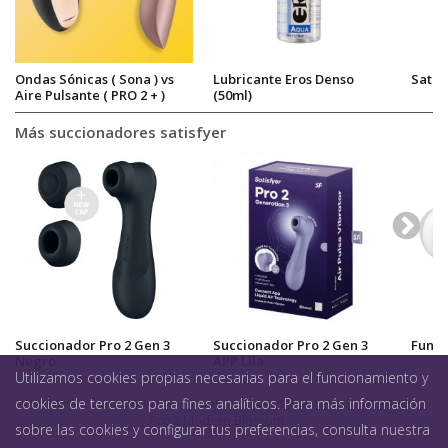
Ondas Sónicas ( Sona ) vs
Lubricante Eros Denso
Satisf
Aire Pulsante ( PRO 2 + )
(50ml)
Más succionadores satisfyer
Succionador Pro 2 Gen 3
Succionador Pro 2 Gen 3
Funda
Negro
APP Lila
Utilizamos cookies propias necesarias para el funcionamiento y
Juguetes
>
Succionadores
>
Succionadores Satisfyer
>
Satisfyer
cookies de terceros para fines analíticos. Para más información
Pro 2 Modern Blossom
sobre las cookies y configurar tus preferencias, consulta nuestra