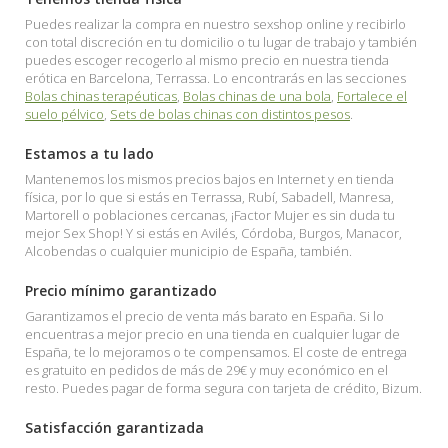
Puedes realizar la compra en nuestro sexshop online y recibirlo
con total discreción en tu domicilio o tu lugar de trabajo y también
puedes escoger recogerlo al mismo precio en nuestra tienda
erótica en Barcelona, Terrassa. Lo encontrarás en las secciones
Bolas chinas terapéuticas
,
Bolas chinas de una bola
,
Fortalece el
suelo pélvico
,
Sets de bolas chinas con distintos pesos
.
Estamos a tu lado
Mantenemos los mismos precios bajos en Internet y en tienda
física, por lo que si estás en Terrassa, Rubí, Sabadell, Manresa,
Martorell o poblaciones cercanas, ¡Factor Mujer es sin duda tu
mejor Sex Shop! Y si estás en Avilés, Córdoba, Burgos, Manacor,
Alcobendas o cualquier municipio de España, también.
Precio mínimo garantizado
Garantizamos el precio de venta más barato en España. Si lo
encuentras a mejor precio en una tienda en cualquier lugar de
España, te lo mejoramos o te compensamos. El coste de entrega
es gratuito en pedidos de más de 29€ y muy económico en el
resto. Puedes pagar de forma segura con tarjeta de crédito, Bizum.
Satisfacción garantizada