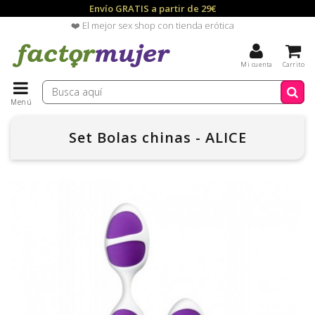
Envío GRATIS a partir de 29€
❤️ El mejor sex shop con tienda erótica
Mi cuenta
Carrito
Menú
Set Bolas chinas - ALICE