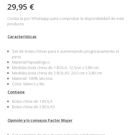
29,95 €
Contacta por Whatsapp para comprobar la disponibilidad de este
producto
Características
Set de bolas chinas para ir aumentando progresivamente el
peso
Material hipoalérgico
Medidas bola china de 1 BOLA: 12,5cm x 3,80 cm
Medidas bola china de 2 BOLAS: 20,5 cm x 3,80 cm
Material: 100% silicona
Color: blanco y lila
Contiene
Bolas china de 1 BOLA
Bolas china de 2 BOLAS
Opinión y/o consejos Factor Mujer