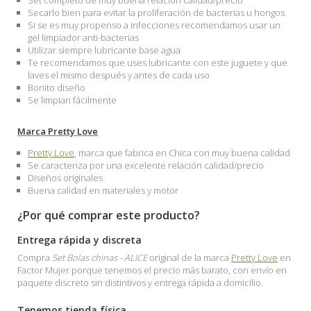
Set completo de muy buena relación calidad/precio
Secarlo bien para evitar la proliferación de bacterias u hongos
Si se es muy propenso a infecciones recomendamos usar un
gel limpiador anti-bacterias
Utilizar siempre lubricante base agua
Te recomendamos que uses lubricante con este juguete y que
laves el mismo después y antes de cada uso
Bonito diseño
Se limpian fácilmente
Marca Pretty Love
Pretty Love
, marca que fabrica en Chica con muy buena calidad
Se caracteriza por una excelente relación calidad/precio
Diseños originales
Buena calidad en materiales y motor
¿Por qué comprar este producto?
Entrega rápida y discreta
Compra
Set Bolas chinas - ALICE
original de la marca
Pretty Love
en
Factor Mujer porque tenemos el precio más barato, con envío en
paquete discreto sin distintivos y entrega rápida a domicilio.
Tenemos tienda física