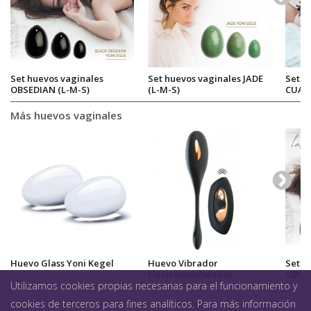
Set huevos vaginales
Set huevos vaginales JADE
Set h
OBSEDIAN (L-M-S)
(L-M-S)
CUAR
Más huevos vaginales
Huevo Glass Yoni Kegel
Huevo Vibrador
Set h
Electroestimulador
OBSED
Utilizamos cookies propias necesarias para el funcionamiento y
XOUXOU
Salud sexual
>
Suelo pélvico
>
Huevos vaginales
>
Set huevos
cookies de terceros para fines analíticos. Para más información