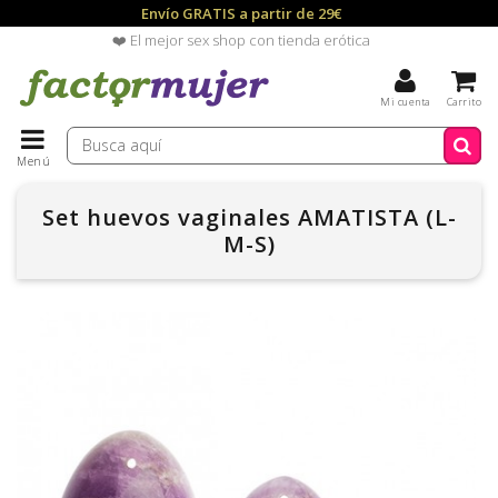
Envío GRATIS a partir de 29€
❤️ El mejor sex shop con tienda erótica
Mi cuenta
Carrito
Menú
Set huevos vaginales AMATISTA (L-
M-S)