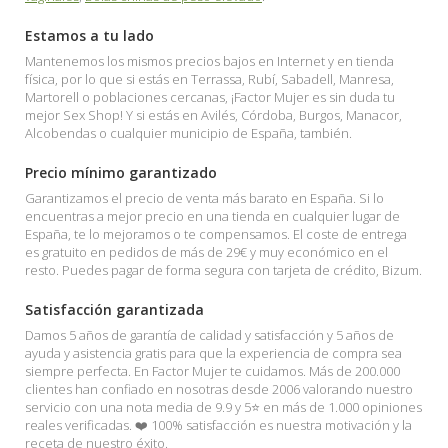
Estamos a tu lado
Mantenemos los mismos precios bajos en Internet y en tienda
física, por lo que si estás en Terrassa, Rubí, Sabadell, Manresa,
Martorell o poblaciones cercanas, ¡Factor Mujer es sin duda tu
mejor Sex Shop! Y si estás en Avilés, Córdoba, Burgos, Manacor,
Alcobendas o cualquier municipio de España, también.
Precio mínimo garantizado
Garantizamos el precio de venta más barato en España. Si lo
encuentras a mejor precio en una tienda en cualquier lugar de
España, te lo mejoramos o te compensamos. El coste de entrega
es gratuito en pedidos de más de 29€ y muy económico en el
resto. Puedes pagar de forma segura con tarjeta de crédito, Bizum.
Satisfacción garantizada
Damos 5 años de garantía de calidad y satisfacción y 5 años de
ayuda y asistencia gratis para que la experiencia de compra sea
siempre perfecta. En Factor Mujer te cuidamos. Más de 200.000
clientes han confiado en nosotras desde 2006 valorando nuestro
servicio con una nota media de 9.9 y 5⭐ en más de 1.000 opiniones
reales verificadas. ❤️ 100% satisfacción es nuestra motivación y la
receta de nuestro éxito.