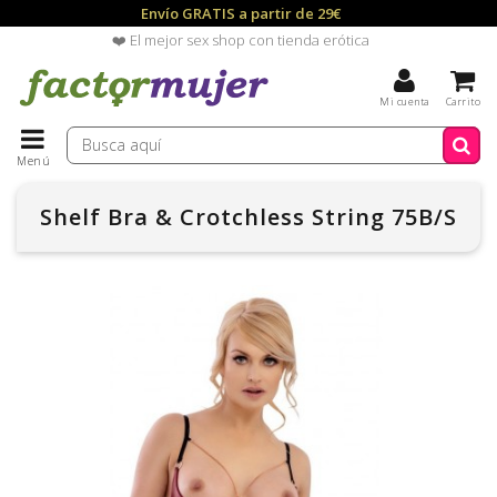
Envío GRATIS a partir de 29€
❤️ El mejor sex shop con tienda erótica
Mi cuenta
Carrito
Menú
Shelf Bra & Crotchless String 75B/S