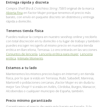
Entrega rápida y discreta
Compra
Shelf Bra & Crotchless String 75B/S
original de la marca
Abierta Fina
en Factor Mujer porque tenemos el precio más
barato, con envío en paquete discreto sin distintivos y entrega
rápida a domicilio.
Tenemos tienda física
Puedes realizar la compra en nuestro sexshop online y recibirlo
con total discreción en tu domicilio o tu lugar de trabajo y también
puedes escoger recogerlo al mismo precio en nuestra tienda
erótica en Barcelona, Terrassa. Lo encontrarás en las secciones
Conjuntos de lencería
,
Lencería erótica para mujer
,
Lenceria
erótica
,
Intimate Moments
.
Estamos a tu lado
Mantenemos los mismos precios bajos en Internet y en tienda
física, por lo que si estás en Terrassa, Rubí, Sabadell, Manresa,
Martorell o poblaciones cercanas, ¡Factor Mujer es sin duda tu
mejor Sex Shop! Y si estás en Avilés, Córdoba, Burgos, Manacor,
Alcobendas o cualquier municipio de España, también.
Precio mínimo garantizado
Garantizamos el precio de venta más barato en España. Si lo