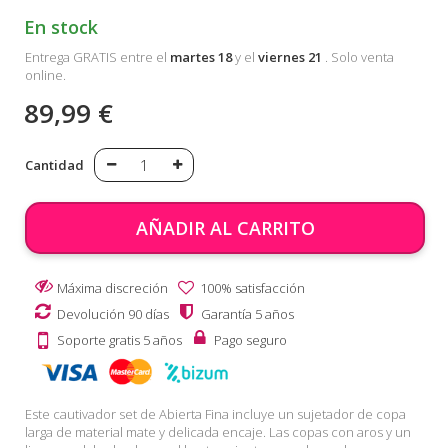
En stock
Entrega GRATIS entre el
martes 18
y el
viernes 21
. Solo venta
online.
89,99 €
Cantidad
AÑADIR AL CARRITO
Máxima discreción
100% satisfacción
Devolución 90 días
Garantía 5 años
Soporte gratis 5 años
Pago seguro
Este cautivador set de Abierta Fina incluye un sujetador de copa
larga de material mate y delicada encaje. Las copas con aros y un