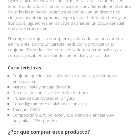
ligero acolchado elevan el busto, mientras que las cadenas en
tono rosa dorado enmarcan el escote, convirtiéndolo en el centro
de todas las miradas. La cintura se define con un diseño tipo
cinturón acentuado por una espectacular hebilla de strass, y los
fruncidos juguetones en las caderas añaden un toque sensual
que atrae la atención.
El string de encaje sin entrepierna, adornado con una cadena
estimulante, aporta un carácter seductor y provocativo al
conjunto. Todos los elementos de cadena son removibles y las
correas ajustables, brindando comodidad y versatilidad.
Características
Conjunto que incluye sujetador de copa larga y string sin
entrepierna
Material mate y encaje delicado
Decoración con strass y hebilla de strass
Fruncidos que favorecen la figura
Copas ligeramente acolchadas con aros
Tamaño: 75B/S
Composición: 85% poliéster, 15% spandex; encaje 90%
poliamida, 10% spandex
¿Por qué comprar este producto?