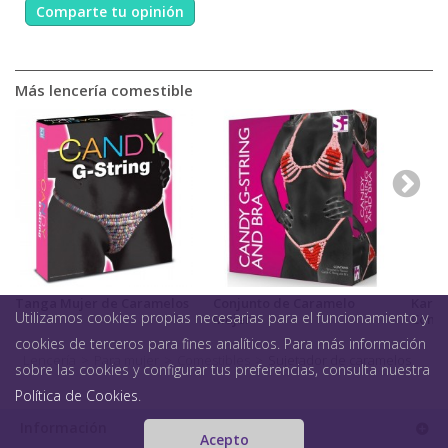
Comparte tu opinión
Más lencería comestible
Tanga Mujer de Caramelos
Conjunto de Caramelo
Karam
Utilizamos cookies propias necesarias para el funcionamiento y
Mujer
Comes
cookies de terceros para fines analíticos. Para más información
Lencería
>
Para mujer
>
Comestibles
>
Sujetador de caramelos
sobre las cookies y configurar tus preferencias, consulta nuestra
Política de Cookies
.
Información
Acepto