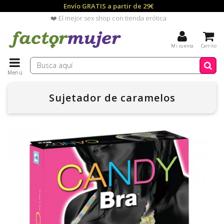
Envío GRATIS a partir de 29€
❤️ El mejor sex shop con tienda erótica
Mi cuenta
Carrito
Menú
Sujetador de caramelos