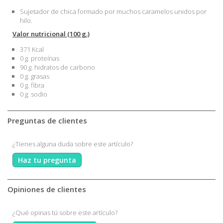
Sujetador de chica formado por muchos caramelos unidos por
hilo.
Valor nutricional (100 g.)
371 Kcal
0 g. proteínas
90 g. hidratos de carbono
0 g. grasas
0 g. fibra
0 g. sodio
Preguntas de clientes
¿Tienes alguna duda sobre este artículo?
Haz tu pregunta
Opiniones de clientes
¿Qué opinas tú sobre este artículo?