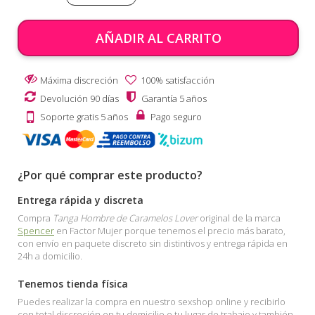
AÑADIR AL CARRITO
Máxima discreción
100% satisfacción
Devolución 90 días
Garantía 5 años
Soporte gratis 5 años
Pago seguro
¿Por qué comprar este producto?
Entrega rápida y discreta
Compra
Tanga Hombre de Caramelos Lover
original de la marca
Spencer
en Factor Mujer porque tenemos el precio más barato,
con envío en paquete discreto sin distintivos y entrega rápida en
24h a domicilio.
Tenemos tienda física
Puedes realizar la compra en nuestro sexshop online y recibirlo
con total discreción en tu domicilio o tu lugar de trabajo y también