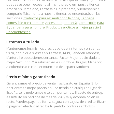
puedes escoger recogerlo al mismo precio en nuestra tienda
erótica en Barcelona, Terrassa. Si lo prefieres, puedes venir a
comprarlo físicamente a nuestra tienda. Lo encontrarás en las
secciones
Productos para estimular con la boca
,
Lencería
comestible para hombre
,
Accesorios
,
Lencería
,
Comestible
,
Para
él
,
Lencería para hombre
,
Productos eróticos al mejor precio |
Descuentos top
.
Estamos a tu lado
Mantenemos los mismos precios bajos en Internet y en tienda
física, por lo que si estás en Terrassa, Rubí, Sabadell, Manresa,
Martorell o poblaciones cercanas, ¡Factor Mujer es sin duda tu
mejor Sex Shop! Y si estás en Avilés, Córdoba, Burgos, Manacor,
Alcobendas o cualquier municipio de España, también.
Precio mínimo garantizado
Garantizamos el precio de venta más barato en España. Si lo
encuentras a mejor precio en una tienda en cualquier lugar de
España, te lo mejoramos o te compensamos. El coste de entrega
es gratuito en pedidos de más de 29€ y muy económico en el
resto. Puedes pagar de forma segura con tarjeta de crédito, Bizum
o pagar en efectivo al recibir tu pedido (contra reembolso).