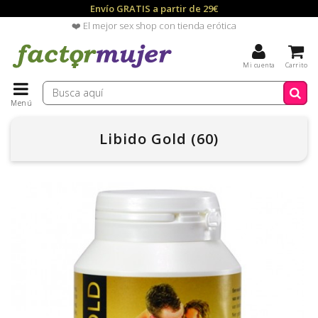
Envío GRATIS a partir de 29€
❤️ El mejor sex shop con tienda erótica
Mi cuenta
Carrito
Menú
Libido Gold (60)