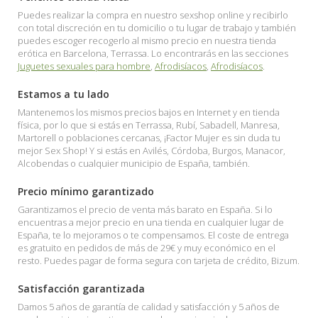
Puedes realizar la compra en nuestro sexshop online y recibirlo
con total discreción en tu domicilio o tu lugar de trabajo y también
puedes escoger recogerlo al mismo precio en nuestra tienda
erótica en Barcelona, Terrassa. Lo encontrarás en las secciones
Juguetes sexuales para hombre
,
Afrodisíacos
,
Afrodisíacos
.
Estamos a tu lado
Mantenemos los mismos precios bajos en Internet y en tienda
física, por lo que si estás en Terrassa, Rubí, Sabadell, Manresa,
Martorell o poblaciones cercanas, ¡Factor Mujer es sin duda tu
mejor Sex Shop! Y si estás en Avilés, Córdoba, Burgos, Manacor,
Alcobendas o cualquier municipio de España, también.
Precio mínimo garantizado
Garantizamos el precio de venta más barato en España. Si lo
encuentras a mejor precio en una tienda en cualquier lugar de
España, te lo mejoramos o te compensamos. El coste de entrega
es gratuito en pedidos de más de 29€ y muy económico en el
resto. Puedes pagar de forma segura con tarjeta de crédito, Bizum.
Satisfacción garantizada
Damos 5 años de garantía de calidad y satisfacción y 5 años de