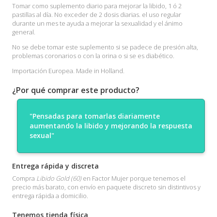
Tomar como suplemento diario para mejorar la libido, 1 ó 2
pastillas al día. No exceder de 2 dosis diarias. el uso regular
durante un mes te ayuda a mejorar la sexualidad y el ánimo
general.
No se debe tomar este suplemento si se padece de presión alta,
problemas coronarios o con la orina o si se es diabético.
Importación Europea. Made in Holland.
¿Por qué comprar este producto?
"Pensadas para tomarlas diariamente
aumentando la libido y mejorando la respuesta
sexual"
Entrega rápida y discreta
Compra
Libido Gold (60)
en Factor Mujer porque tenemos el
precio más barato, con envío en paquete discreto sin distintivos y
entrega rápida a domicilio.
Tenemos tienda física