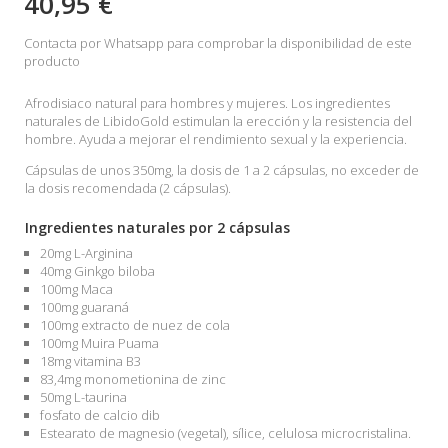
40,95 €
Contacta por Whatsapp para comprobar la disponibilidad de este
producto
Afrodisiaco natural para hombres y mujeres. Los ingredientes
naturales de LibidoGold estimulan la erección y la resistencia del
hombre. Ayuda a mejorar el rendimiento sexual y la experiencia.
Cápsulas de unos 350mg, la dosis de 1 a 2 cápsulas, no exceder de
la dosis recomendada (2 cápsulas).
Ingredientes naturales por 2 cápsulas
20mg L-Arginina
40mg Ginkgo biloba
100mg Maca
100mg guaraná
100mg extracto de nuez de cola
100mg Muira Puama
18mg vitamina B3
83,4mg monometionina de zinc
50mg L-taurina
fosfato de calcio dib
Estearato de magnesio (vegetal), sílice, celulosa microcristalina.