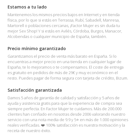
Estamos a tu lado
Mantenemos los mismos precios bajos en Internet y en tienda
física, por lo que si estás en Terrassa, Rubí, Sabadell, Manresa,
Martorell o poblaciones cercanas, ¡Factor Mujer es sin duda tu
mejor Sex Shop! Y si estás en Avilés, Córdoba, Burgos, Manacor,
Alcobendas o cualquier municipio de España, también.
Precio mínimo garantizado
Garantizamos el precio de venta más barato en España. Si lo
encuentras a mejor precio en una tienda en cualquier lugar de
España, te lo mejoramos o te compensamos. El coste de entrega
es gratuito en pedidos de más de 29€ y muy económico en el
resto. Puedes pagar de forma segura con tarjeta de crédito, Bizum.
Satisfacción garantizada
Damos 5 años de garantía de calidad y satisfacción y 5 años de
ayuda y asistencia gratis para que la experiencia de compra sea
siempre perfecta. En Factor Mujer te cuidamos. Más de 200.000
clientes han confiado en nosotras desde 2006 valorando nuestro
servicio con una nota media de 9.9 y 5⭐ en más de 1.000 opiniones
reales verificadas. ❤️ 100% satisfacción es nuestra motivación y la
receta de nuestro éxito.