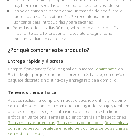
muy bien (para secarlas bien se puede usar polvos talcos)
Las bolas chinas se ponen como un tampón dejado fuera la
cuerda para su fácil extracción. Se recomienda poner
lubricante para introducirlas y para sacarlas.
Ponerlas todos los días 30 min, sobre todo al principio. Es
importante para fortalecer la musculatura vaginal tener
constancia diaria o casi diaria.
¿Por qué comprar este producto?
Entrega rápida y discreta
Compra
Femintimate Pelvix
original de la marca
Femintimate
en
Factor Mujer porque tenemos el precio más barato, con envío en
paquete discreto sin distintivos y entrega rápida a domicilio.
Tenemos tienda física
Puedes realizar la compra en nuestro sexshop online y recibirlo
con total discreción en tu domicilio o tu lugar de trabajo y también
puedes escoger recogerlo al mismo precio en nuestra tienda
erótica en Barcelona, Terrassa. Lo encontrarás en las secciones
Bolas chinas terapéuticas
,
Bolas chinas de una bola
,
Bolas chinas
con varios pesos
,
Fortalece el suelo pélvico
,
Sets de bolas chinas
con distintos pesos
,