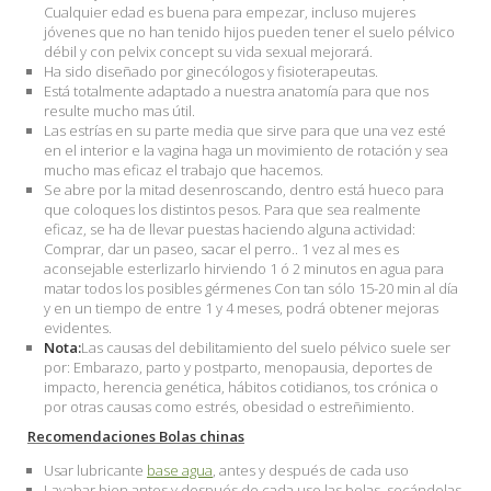
Cualquier edad es buena para empezar, incluso mujeres
jóvenes que no han tenido hijos pueden tener el suelo pélvico
débil y con pelvix concept su vida sexual mejorará.
Ha sido diseñado por ginecólogos y fisioterapeutas.
Está totalmente adaptado a nuestra anatomía para que nos
resulte mucho mas útil.
Las estrías en su parte media que sirve para que una vez esté
en el interior e la vagina haga un movimiento de rotación y sea
mucho mas eficaz el trabajo que hacemos.
Se abre por la mitad desenroscando, dentro está hueco para
que coloques los distintos pesos. Para que sea realmente
eficaz, se ha de llevar puestas haciendo alguna actividad:
Comprar, dar un paseo, sacar el perro.. 1 vez al mes es
aconsejable esterlizarlo hirviendo 1 ó 2 minutos en agua para
matar todos los posibles gérmenes Con tan sólo 15-20 min al día
y en un tiempo de entre 1 y 4 meses, podrá obtener mejoras
evidentes.
Nota:
Las causas del debilitamiento del suelo pélvico suele ser
por: Embarazo, parto y postparto, menopausia, deportes de
impacto, herencia genética, hábitos cotidianos, tos crónica o
por otras causas como estrés, obesidad o estreñimiento.
Recomendaciones Bolas chinas
Usar lubricante
base agua
, antes y después de cada uso
Lavabar bien antes y después de cada uso las bolas, secándolas