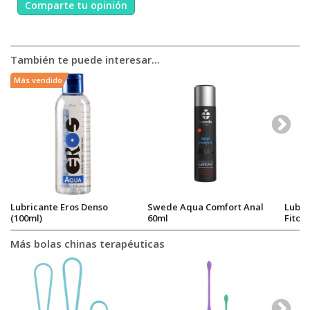
Comparte tu opinión
También te puede interesar...
Más vendido
Lubricante Eros Denso
Swede Aqua Comfort Anal
Lubri
(100ml)
60ml
Fitop
Más bolas chinas terapéuticas