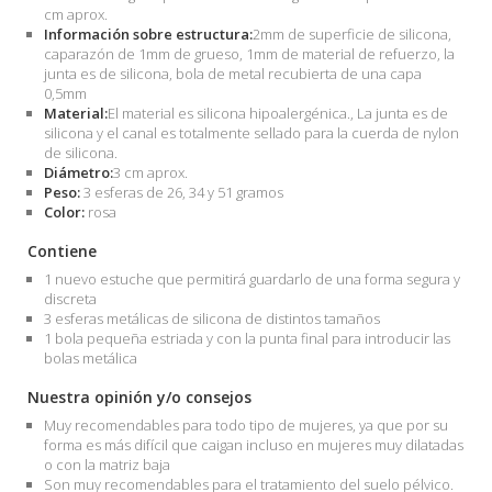
cm aprox.
Información sobre estructura:
2mm de superficie de silicona,
caparazón de 1mm de grueso, 1mm de material de refuerzo, la
junta es de silicona, bola de metal recubierta de una capa
0,5mm
Material:
El material es silicona hipoalergénica., La junta es de
silicona y el canal es totalmente sellado para la cuerda de nylon
de silicona.
Diámetro:
3 cm aprox.
Peso:
3 esferas de 26, 34 y 51 gramos
Color:
rosa
Contiene
1 nuevo estuche que permitirá guardarlo de una forma segura y
discreta
3 esferas metálicas de silicona de distintos tamaños
1 bola pequeña estriada y con la punta final para introducir las
bolas metálica
Nuestra opinión y/o consejos
Muy recomendables para todo tipo de mujeres, ya que por su
forma es más difícil que caigan incluso en mujeres muy dilatadas
o con la matriz baja
Son muy recomendables para el tratamiento del suelo pélvico.