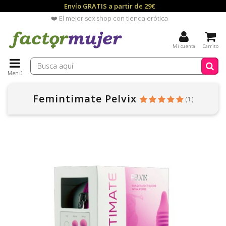
Envío GRATIS a partir de 29€
❤️ El mejor sex shop con tienda erótica
Mi cuenta
Carrito
Menú
Femintimate Pelvix
(
1
)