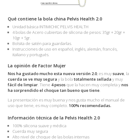
Qué contiene la bola china Pelvis Health 2.0
Unidad básica INTIMICHIC PELVIS HEALTH
4 bolas de Acero cubiertas de silicona de pesos: 35gr + 20gr +
10gr + 5gr.
Bolsita de satén para guardarlas.
Instrucciones de uso en español, inglés, alemán, francés,
italiano y portugués.
La opinión de Factor Mujer
Nos ha gustado mucho esta nueva versión 2.0
, es muy
suave
, la
cuerda se ve muy segura
y la bola
totalmente sellada
y muy
fácil de limpiar
. Tiene
4 pesos
que la hacen muy completa y
nos
ha sorprendido el choque tan bueno que tiene
.
La presentación es muy buena y nos gusta mucho el manual de
uso que tiene, es muy completo.
100% recomendadas.
Información técnica de la Pelvis Health 2.0
100% silicona suave y médica
Cuerda muy segura
Alto nivel de choque de las bolas internas