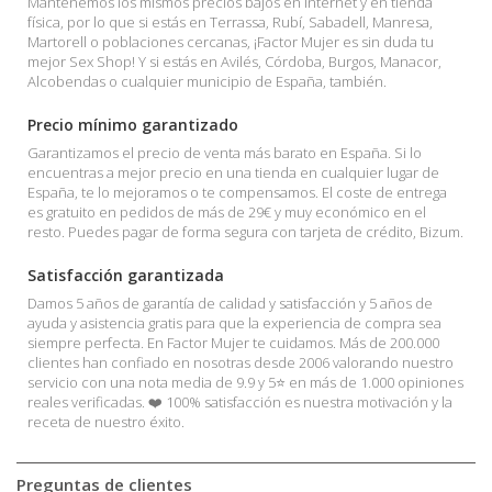
Mantenemos los mismos precios bajos en Internet y en tienda
física, por lo que si estás en Terrassa, Rubí, Sabadell, Manresa,
Martorell o poblaciones cercanas, ¡Factor Mujer es sin duda tu
mejor Sex Shop! Y si estás en Avilés, Córdoba, Burgos, Manacor,
Alcobendas o cualquier municipio de España, también.
Precio mínimo garantizado
Garantizamos el precio de venta más barato en España. Si lo
encuentras a mejor precio en una tienda en cualquier lugar de
España, te lo mejoramos o te compensamos. El coste de entrega
es gratuito en pedidos de más de 29€ y muy económico en el
resto. Puedes pagar de forma segura con tarjeta de crédito, Bizum.
Satisfacción garantizada
Damos 5 años de garantía de calidad y satisfacción y 5 años de
ayuda y asistencia gratis para que la experiencia de compra sea
siempre perfecta. En Factor Mujer te cuidamos. Más de 200.000
clientes han confiado en nosotras desde 2006 valorando nuestro
servicio con una nota media de 9.9 y 5⭐ en más de 1.000 opiniones
reales verificadas. ❤️ 100% satisfacción es nuestra motivación y la
receta de nuestro éxito.
Preguntas de clientes