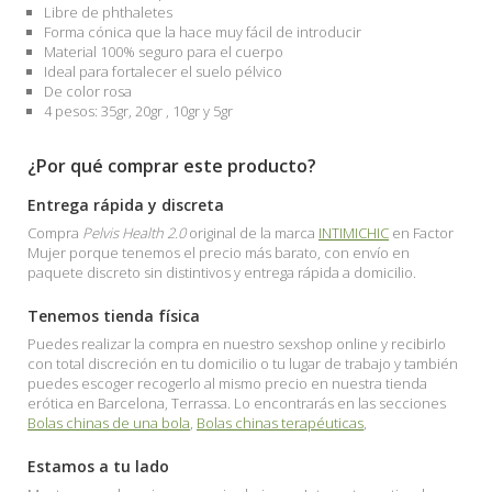
Libre de phthaletes
Forma cónica que la hace muy fácil de introducir
Material 100% seguro para el cuerpo
Ideal para fortalecer el suelo pélvico
De color rosa
4 pesos: 35gr, 20gr , 10gr y 5gr
¿Por qué comprar este producto?
Entrega rápida y discreta
Compra
Pelvis Health 2.0
original de la marca
INTIMICHIC
en Factor
Mujer porque tenemos el precio más barato, con envío en
paquete discreto sin distintivos y entrega rápida a domicilio.
Tenemos tienda física
Puedes realizar la compra en nuestro sexshop online y recibirlo
con total discreción en tu domicilio o tu lugar de trabajo y también
puedes escoger recogerlo al mismo precio en nuestra tienda
erótica en Barcelona, Terrassa. Lo encontrarás en las secciones
Bolas chinas de una bola
,
Bolas chinas terapéuticas
,
Estamos a tu lado