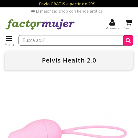
Envío GRATIS a partir de 29€
❤️ El mejor sex shop con tienda erótica
Mi cuenta
Carrito
Menú
Pelvis Health 2.0