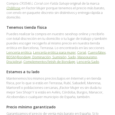
Compra
CR3546 L Corsé con Falda Salvaje
original de la marca
ChiliRose
en Factor Mujer porque tenemos el precio más barato,
con envío en paquete discreto sin distintivos y entrega rápida a
domicilio.
Tenemos tienda física
Puedes realizar la compra en nuestro sexshop online y recibirlo
con total discreción en tu domicilio o tu lugar de trabajo y también
puedes escoger recogerlo al mismo precio en nuestra tienda
erótica en Barcelona, Terrassa. Lo encontrarás en las secciones
Lenceria erótica
,
Lencería erótica para mujer
,
Corsé
,
Cuero/látex
,
BDSM (Bondage, Dominación, Sumisión, Sado, Masoquismo,
Disciplina)
,
Complementos fetish de Bondage
,
Lencería Sado
.
Estamos a tu lado
Mantenemos los mismos precios bajos en Internet y en tienda
física, por lo que si estás en Terrassa, Rubí, Sabadell, Manresa,
Martorell o poblaciones cercanas, ¡Factor Mujer es sin duda tu
mejor Sex Shop! Y si estás en Avilés, Córdoba, Burgos, Manacor,
Alcobendas o cualquier municipio de España, también.
Precio mínimo garantizado
Garantizamos el precio de venta más barato en España. Si lo