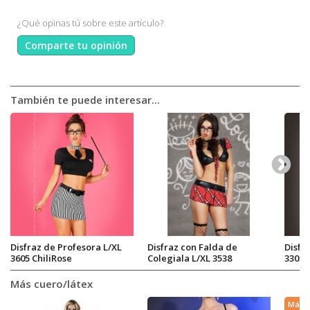
¿Qué opinas tú sobre este artículo?
Comparte tu opinión
También te puede interesar...
Disfraz de Profesora L/XL
Disfraz con Falda de
Disfr
3605 ChiliRose
Colegiala L/XL 3538
3305 
ChiliRose
Más cuero/látex
Más v