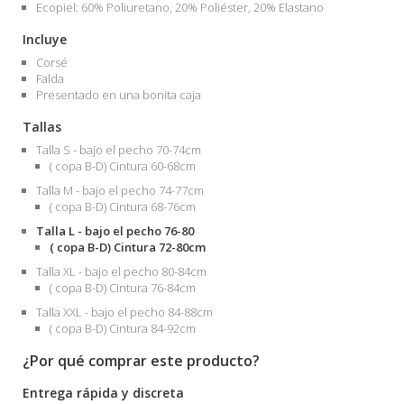
Ecopiel: 60% Poliuretano, 20% Poliéster, 20% Elastano
Incluye
Corsé
Falda
Presentado en una bonita caja
Tallas
Talla S - bajo el pecho 70-74cm
( copa B-D) Cintura 60-68cm
Talla M - bajo el pecho 74-77cm
( copa B-D) Cintura 68-76cm
Talla L - bajo el pecho 76-80
( copa B-D) Cintura 72-80cm
Talla XL - bajo el pecho 80-84cm
( copa B-D) Cintura 76-84cm
Talla XXL - bajo el pecho 84-88cm
( copa B-D) Cintura 84-92cm
¿Por qué comprar este producto?
Entrega rápida y discreta