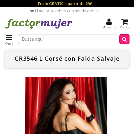
Envío GRATIS a partir de 29€
❤️ El mejor sex shop con tienda erótica
Mi cuenta
Carrito
Menú
CR3546 L Corsé con Falda Salvaje