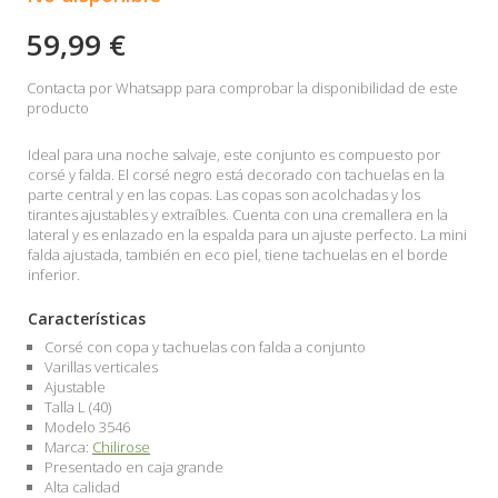
59,99 €
Contacta por Whatsapp para comprobar la disponibilidad de este
producto
Ideal para una noche salvaje, este conjunto es compuesto por
corsé y falda. El corsé negro está decorado con tachuelas en la
parte central y en las copas. Las copas son acolchadas y los
tirantes ajustables y extraíbles. Cuenta con una cremallera en la
lateral y es enlazado en la espalda para un ajuste perfecto. La mini
falda ajustada, también en eco piel, tiene tachuelas en el borde
inferior.
Características
Corsé con copa y tachuelas con falda a conjunto
Varillas verticales
Ajustable
Talla L (40)
Modelo 3546
Marca:
Chilirose
Presentado en caja grande
Alta calidad