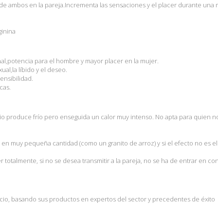
d de ambos en la pareja.Incrementa las sensaciones y el placer durante una
ginina
nal,potencia para el hombre y mayor placer en la mujer.
ual,la líbido y el deseo.
ensibilidad.
cas.
io produce frío pero enseguida un calor muy intenso. No apta para quien 
 en muy pequeña cantidad (como un granito de arroz) y si el efecto no es 
totalmente, si no se desea transmitir a la pareja, no se ha de entrar en co
ecio, basando sus productos en expertos del sector y precedentes de éxito