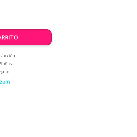
ARRITO
sfacción
 5 años
eguro