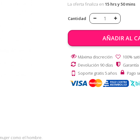
La oferta finaliza en
15 hrs y 50 mins
Cantidad
AÑADIR AL C
Máxima discreción
100% sati
Devolución 90 días
Garantía
Soporte gratis 5 años
Pago s
 mujer como el hombre.