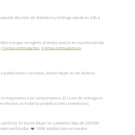
uete discreto sin distintivos y entrega rápida en 24h a
puedes escoger recogerlo al mismo precio en nuestra tienda
es
Cremas estimulantes
,
Cremas estimuladoras
,
l o poblaciones cercanas, ¡Factor Mujer es sin duda tu
te lo mejoramos o te compensamos. El coste de entrega es
 efectivo al recibir tu pedido (contra reembolso).
e perfecta. En Factor Mujer te cuidamos. Más de 200.000
les verificadas. ❤️ 100% satisfacción es nuestra