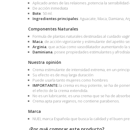
Aplicado antes de las relaiones ,potencia la sensibilida
De acción inmediata
Bote
: 50 ml.
Ingredientes principales
: Aguacate, Maca, Damiana, Ar
Componentes Naturales
Formula de plantas naturales destinadas al cuidado vagi
Maca
, de acción vigorizante y estimulante del apetito sex
Arginia
, que actúa como vasodilatador aumentando la s
Daminiana
, posee propiedades estimulantes y afrodisía
Nuestra opinión
Crema estimulante de intensidad extrema, en un princip
Su efecto es de muy larga duración
Puede usarla tanto mujeres como hombres
IMPORTANTE:
la crema es muy potente, se ha de poner
el efecto de la crema extendida.
No es un lubricante, es una crema que se ha de absorber 
Crema apta para veganos, no contiene parabenos.
Marca
NUEI, marca Española que busca la calidad y el buen pr
¿Por qué comprar este producto?