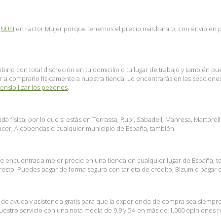
a
NUEI
en Factor Mujer porque tenemos el precio más barato, con envío en paq
birlo con total discreción en tu domicilio o tu lugar de trabajo y también 
nir a comprarlo físicamente a nuestra tienda. Lo encontrarás en las seccion
ensibilizar los pezones
.
 física, por lo que si estás en Terrassa, Rubí, Sabadell, Manresa, Martorel
nacor, Alcobendas o cualquier municipio de España, también.
lo encuentras a mejor precio en una tienda en cualquier lugar de España, 
sto. Puedes pagar de forma segura con tarjeta de crédito, Bizum o pagar en
s de ayuda y asistencia gratis para que la experiencia de compra sea siempr
stro servicio con una nota media de 9.9 y 5⭐ en más de 1.000 opiniones rea