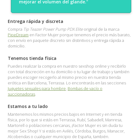
mejorar el volumen del glande."
Entrega rápida y discreta
Compra
Tip Teazer Power Pump PDX Elite
original de la marca
PipeDream
en Factor Mujer porque tenemos el precio más barato,
con envío en paquete discreto sin distintivos y entrega rápida a
domicilio.
Tenemos tienda física
Puedes realizar la compra en nuestro sexshop online y recibirlo
con total discreción en tu domicilio o tu lugar de trabajo y también
puedes escoger recogerlo al mismo precio en nuestra tienda
erótica en Barcelona, Terrassa. Lo encontrarás en las secciones
Juguetes sexuales para hombre
,
Bombas de vacío o
succionadoras
.
Estamos a tu lado
Mantenemos los mismos precios bajos en Internet y en tienda
física, por lo que si estás en Terrassa, Rubí, Sabadell, Manresa,
Martorell o poblaciones cercanas, ¡Factor Mujer es sin duda tu
mejor Sex Shop! Y si estás en Avilés, Córdoba, Burgos, Manacor,
Alcobendas o cualquier municipio de España, también.