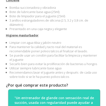
Contiene
Bomba succionadora y vibradora
Bote de lubricante base agua (25ml)
Bote de limpiador para el juguete (25ml)
3 anillos estranguladores de silicona (2.5, 3.2 y 3,8 cm. de
diámetro)
Presentado en una caja negra y elegante
Higiene masturbador
Limpiar con agua tibia y jabón neutro
Para mantener la calidad y tacto real del material es
recomendable poner polvos talcos al finalizar el lavado.
Se puede usar un condón para facilitar la limpieza y mantener
el juguete
Secarlo bien para evitar la proliferación de bacterias u hongos
Utilizar siempre lubricante base agua
Recomendamos lavar el juguete antes y después de cada uso
sobre todo si se le ha puesto polvos talcos
¿Por qué comprar este producto?
"Un entrenador de glande con sensación real de
succión, usada con regularidad puede ayudar a