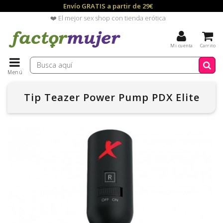
Envío GRATIS a partir de 29€
❤️ El mejor sex shop con tienda erótica
Mi cuenta
Carrito
Menú
Tip Teazer Power Pump PDX Elite