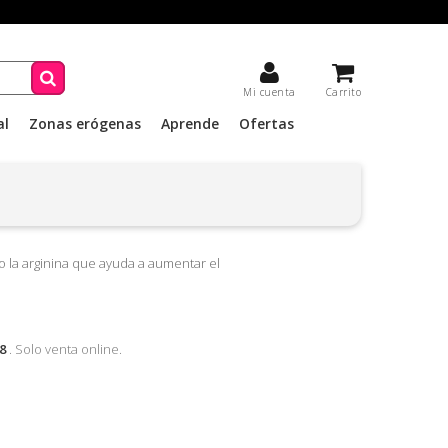
Mi cuenta
Carrito
al
Zonas erógenas
Aprende
Ofertas
la arginina que ayuda a aumentar el
8
. Solo venta online.