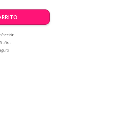
ARRITO
sfacción
 5 años
eguro