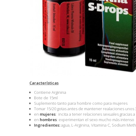
Características
Contiene Arginina
Bote de 15ml
Suplemento tanto para hombre como para mujeres
Tomar 15/20 gotas antes de mantener realaciones unos 
en
mujeres
: incita a tener relaciones sexuales gracias a
en
hombres
:
experimentan el sexo mucho más intenso
Ingredientes:
agua, L-Arginina, Vitamina C, Sodium Met