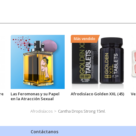
Más vendido
re
Las Feromonas y su Papel
Afrodisíaco Golden XXL (45)
Ve
en la Atracción Sexual
Afrodisíacos
>
Cantha Drops Strong 15ml.
Contáctanos