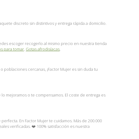
ete discreto sin distintivos y entrega rápida a domicilio.
puedes escoger recogerlo al mismo precio en nuestra tienda
os para tomar
,
Gotas afrodisíacas
,
l o poblaciones cercanas, ¡Factor Mujer es sin duda tu
te lo mejoramos o te compensamos. El coste de entrega es
e perfecta. En Factor Mujer te cuidamos. Más de 200.000
les verificadas. ❤️ 100% satisfacción es nuestra