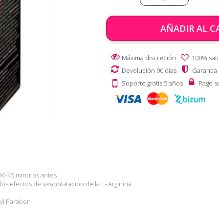
AÑADIR AL C
Máxima discreción
100% sati
Devolución 90 días
Garantía
Soporte gratis 5 años
Pago s
30-45 minutos antes
 los efectos de vasodilatación de la L- Arginina
hyl Paraben