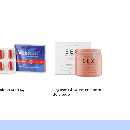
nicon Men (4)
Orgasm Glow Potenciador
Power Drin
de Libido