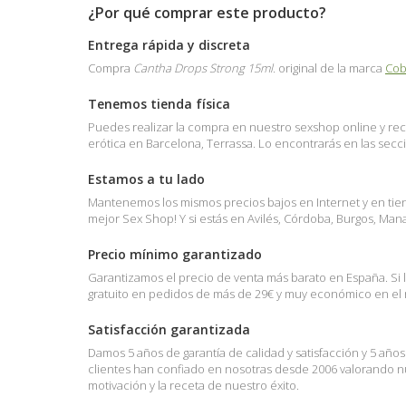
¿Por qué comprar este producto?
Entrega rápida y discreta
Compra
Cantha Drops Strong 15ml.
original de la marca
Co
Tenemos tienda física
Puedes realizar la compra en nuestro sexshop online y reci
erótica en Barcelona, Terrassa. Lo encontrarás en las sec
Estamos a tu lado
Mantenemos los mismos precios bajos en Internet y en tienda
mejor Sex Shop! Y si estás en Avilés, Córdoba, Burgos, Ma
Precio mínimo garantizado
Garantizamos el precio de venta más barato en España. Si 
gratuito en pedidos de más de 29€ y muy económico en el r
Satisfacción garantizada
Damos 5 años de garantía de calidad y satisfacción y 5 año
clientes han confiado en nosotras desde 2006 valorando nue
motivación y la receta de nuestro éxito.