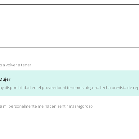
 a volver a tener
Mujer
y disponibilidad en el proveedor ni tenemos ninguna fecha prevista de rep
ra mi personalmente me hacen sentir mas vigoroso