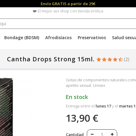
Envío GRATIS a partir de 29€
❤️ El mejor sex shop con tienda erótica
Bondage (BDSM)
Afrodisíacos
Preservativos
Salud sexu
Cantha Drops Strong 15ml.
(
2
)
Gotas de componentes naturales como 
apetito sexual. Unisex
En stock
Entrega entre el
lunes 17
y el
martes 1
13,90 €
Cantidad