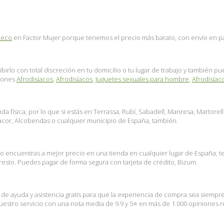
beco
en Factor Mujer porque tenemos el precio más barato, con envío en paqu
birlo con total discreción en tu domicilio o tu lugar de trabajo y también 
ciones
Afrodisíacos
,
Afrodisíacos
,
Juguetes sexuales para hombre
,
Afrodisíac
 física, por lo que si estás en Terrassa, Rubí, Sabadell, Manresa, Martorel
nacor, Alcobendas o cualquier municipio de España, también.
lo encuentras a mejor precio en una tienda en cualquier lugar de España, 
esto. Puedes pagar de forma segura con tarjeta de crédito, Bizum.
s de ayuda y asistencia gratis para que la experiencia de compra sea siempr
stro servicio con una nota media de 9.9 y 5⭐ en más de 1.000 opiniones rea