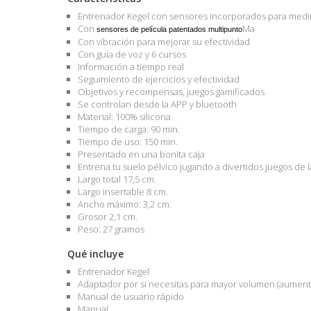
Entrenador Kegel con sensores incorporados para medir 
Con
Ma
sensores de película patentados multipunto
Con vibración para mejorar su efectividad
Con guía de voz y 6 cursos
Información a tiempo real
Seguimiento de ejercicios y efectividad
Objetivos y recompensas, juegos gamificados
Se controlan desde la APP y bluetooth
Material: 100% silicona
Tiempo de carga: 90 min.
Tiempo de uso: 150 min.
Presentado en una bonita caja
Entrena tu suelo pélvico jugando a divertidos juegos de l
Largo total 17,5 cm.
Largo insertable 8 cm.
Ancho máximo: 3,2 cm.
Grosor 2,1 cm.
Peso: 27 gramos
Qué incluye
Entrenador Kegel
Adaptador por si necesitas para mayor volumen (aument
Manual de usuario rápido
Manual