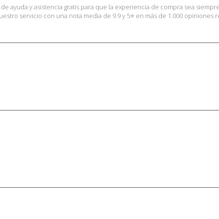
s de ayuda y asistencia gratis para que la experiencia de compra sea siempr
stro servicio con una nota media de 9.9 y 5⭐ en más de 1.000 opiniones rea