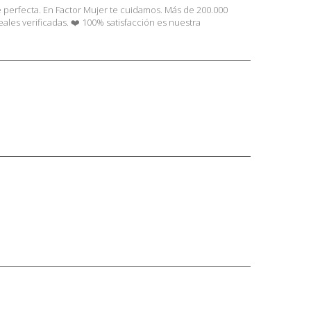
e perfecta. En Factor Mujer te cuidamos. Más de 200.000
les verificadas. ❤️ 100% satisfacción es nuestra