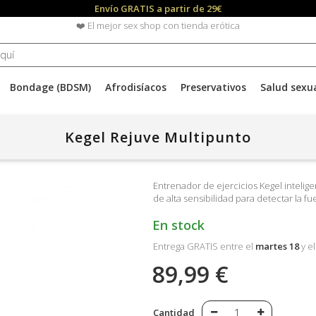
Envío GRATIS a partir de 29€
❤️ El mejor sex shop con tienda erótica
Bondage (BDSM)
Afrodisíacos
Preservativos
Salud sexu
Kegel Rejuve Multipunto
Entrenador de ejercicios Kegel intelige
de alta sensibilidad para detectar la f
En stock
Entrega GRATIS entre el
martes 18
y e
89,99 €
Cantidad