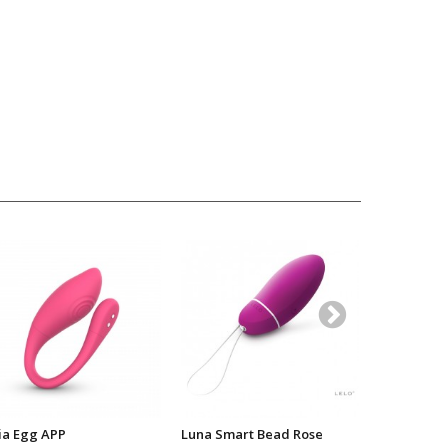
ia Egg APP
Luna Smart Bead Rose
Adrien Las