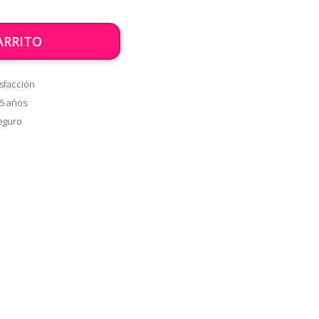
ARRITO
sfacción
 5 años
eguro