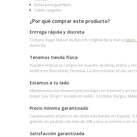
Bolsa para guardarlo
Cable cargador
¿Por qué comprar este producto?
Entrega rápida y discreta
Compra
Kegel Rejuve Multipunto
original de la marca
Magic
domicilio.
Tenemos tienda física
Puedes realizar la compra en nuestro sexshop online y reci
erótica en Barcelona, Terrassa. Lo encontrarás en las sec
Estamos a tu lado
Mantenemos los mismos precios bajos en Internet y en tienda
mejor Sex Shop! Y si estás en Avilés, Córdoba, Burgos, Ma
Precio mínimo garantizado
Garantizamos el precio de venta más barato en España. Si 
gratuito en pedidos de más de 29€ y muy económico en el r
Satisfacción garantizada