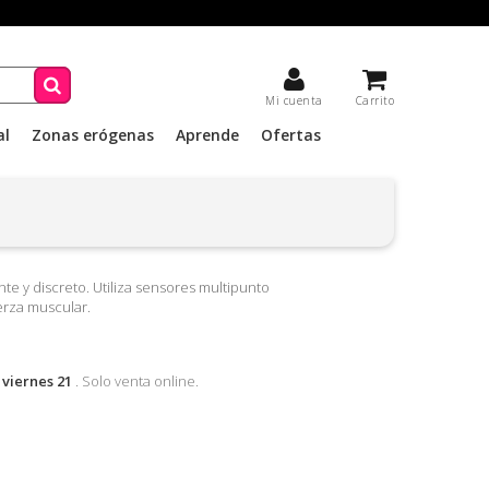
Mi cuenta
Carrito
al
Zonas erógenas
Aprende
Ofertas
nte y discreto. Utiliza sensores multipunto
uerza muscular.
l
viernes 21
. Solo venta online.