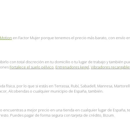
 Motion
en Factor Mujer porque tenemos el precio más barato, con envío en p
birlo con total discreción en tu domicilio o tu lugar de trabajo y también 
ciones
Fortalece el suelo pélvico
,
Entrenadores kegel
,
Vibradores recargable
 física, por lo que si estás en Terrassa, Rubí, Sabadell, Manresa, Martorel
nacor, Alcobendas o cualquier municipio de España, también.
lo encuentras a mejor precio en una tienda en cualquier lugar de España, 
esto. Puedes pagar de forma segura con tarjeta de crédito, Bizum.