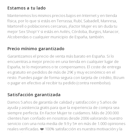
Estamos a tu lado
Mantenemos los mismos precios bajos en Internet y en tienda
física, por lo que si estás en Terrassa, Rubí, Sabadell, Manresa,
Martorell o poblaciones cercanas, ¡Factor Mujer es sin duda tu
mejor Sex Shop! Y si estás en Avilés, Córdoba, Burgos, Manacor,
Alcobendas o cualquier municipio de España, también.
Precio mínimo garantizado
Garantizamos el precio de venta más barato en España. Si lo
encuentras a mejor precio en una tienda en cualquier lugar de
España, te lo mejoramos o te compensamos. El coste de entrega
es gratuito en pedidos de más de 29€ y muy económico en el
resto. Puedes pagar de forma segura con tarjeta de crédito, Bizum
o pagar en efectivo al recibir tu pedido (contra reembolso).
Satisfacción garantizada
Damos 5 años de garantía de calidad y satisfacción y 5 años de
ayuda y asistencia gratis para que la experiencia de compra sea
siempre perfecta. En Factor Mujer te cuidamos. Más de 200.000
clientes han confiado en nosotras desde 2006 valorando nuestro
servicio con una nota media de 9.9 y 5⭐ en más de 1.000 opiniones
reales verificadas. ❤️ 100% satisfacción es nuestra motivación y la