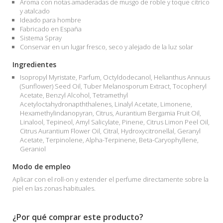
Aroma con notas amaderadas de musgo de roble y toque cítrico
y atalcado
Ideado para hombre
Fabricado en España
Sistema Spray
Conservar en un lugar fresco, seco y alejado de la luz solar
Ingredientes
Isopropyl Myristate, Parfum, Octyldodecanol, Helianthus Annuus
(Sunflower) Seed Oil, Tuber Melanosporum Extract, Tocopheryl
Acetate, Benzyl Alcohol, Tetramethyl
Acetyloctahydronapththalenes, Linalyl Acetate, Limonene,
Hexamethylindanopyran, Citrus, Aurantium Bergamia Fruit Oil,
Linalool, Tepineol, Amyl Salicylate, Pinene, Citrus Limon Peel Oil,
Citrus Aurantium Flower Oil, Citral, Hydroxycitronellal, Geranyl
Acetate, Terpinolene, Alpha-Terpinene, Beta-Caryophyllene,
Geraniol
Modo de empleo
Aplicar con el roll-on y extender el perfume directamente sobre la
piel en las zonas habituales.
¿Por qué comprar este producto?