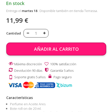
En stock
Entrega el
martes 18
. Disponible también en tienda Terrassa.
11,99 €
Cantidad
AÑADIR AL CARRITO
Máxima discreción
100% satisfacción
Devolución 90 días
Garantía 5 años
Soporte gratis 5 años
Pago seguro
Características
Perfume en Aceite Ares
Bote roll-on de 20 ml.