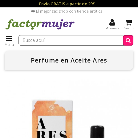
Envío GRATIS a partir de 29€
❤️ El mejor sex shop con tienda erótica
Mi cuenta
Carrito
Menú
Perfume en Aceite Ares