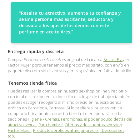
"Resalta tu atractivo, aumenta tu confianza y
se una persona más excitante, seductora y
deseada a los ojos de los demás con este
perfume en aceite Ares."
Entrega rápida y discreta
Compra
Perfume en Aceite Ares
original de la marca
Secret Play
en
Factor Mujer porque tenemos el precio más barato, con envío en
paquete discreto sin distintivos y entrega rápida en 24h a domicilio.
Tenemos tienda física
Puedes realizar la compra en nuestro sexshop online y recibirlo
con total discreción en tu domicilio o tu lugar de trabajo y también
puedes escoger recogerlo al mismo precio en nuestra tienda
erótica en Barcelona, Terrassa. Si lo prefieres, puedes venir a
comprarlo físicamente a nuestra tienda. Lo encontrarás en las
secciones
Higiene - Cremas
,
Feromonas, el poder oculto detrás del
atractivo sexual
,
Para hombre
,
Ofertas y descuentos sex shop
Factor Mujer
,
Productos eróticos al mejor precio | Descuentos
top
.