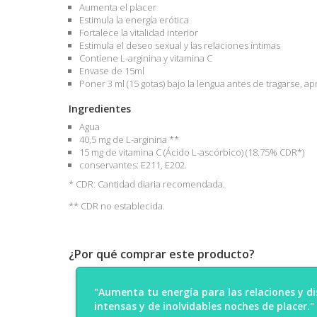
Aumenta el placer
Estimula la energía erótica
Fortalece la vitalidad interior
Estimula el deseo sexual y las relaciones íntimas
Contiene L-arginina y vitamina C
Envase de 15ml
Poner 3 ml (15 gotas) bajo la lengua antes de tragarse, 
Ingredientes
Agua
40,5 mg de L-arginina **
15 mg de vitamina C (Ácido L-ascórbico) (18.75% CDR*)
conservantes: E211, E202.
* CDR: Cantidad diaria recomendada.
** CDR no establecida.
¿Por qué comprar este producto?
"Aumenta tu energía para las relaciones y d
intensas y de inolvidables noches de placer."