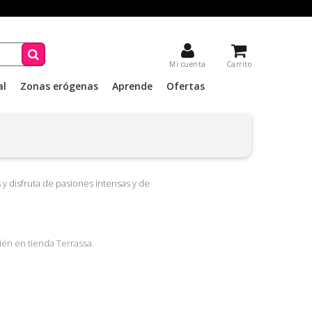
Mi cuenta
Carrito
al
Zonas erógenas
Aprende
Ofertas
 y disfruta de pasiones intensas y de
ién en tienda Terrassa.