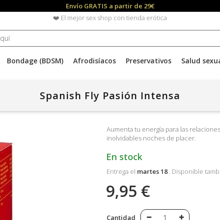
Envío GRATIS a partir de 29€
❤️ El mejor sex shop con tienda erótica
Bondage (BDSM)
Afrodisíacos
Preservativos
Salud sexu
Spanish Fly Pasión Intensa
Aumenta tu energía para las relaciones
inolvidables noches de placer.
En stock
Entrega el
martes 18
. Disponible tamb
9,95 €
Cantidad