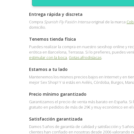
Entrega rápida y discreta
Compra
Spanish Fly Pasión Intensa
original de la marca
Cob
domicilio.
Tenemos tienda física
Puedes realizar la compra en nuestro sexshop online y reci
erótica en Barcelona, Terrassa. Si lo prefieres, puedes ve
estimular con la boca
,
Gotas afrodisíacas
.
Estamos a tu lado
Mantenemos los mismos precios bajos en Internet y en tienda
mejor Sex Shop! Y si estás en Avilés, Córdoba, Burgos, Ma
Precio mínimo garantizado
Garantizamos el precio de venta más barato en España. Si 
gratuito en pedidos de más de 29€ y muy económico en el re
Satisfacción garantizada
Damos 5 años de garantía de calidad y satisfacción y 5 año
clientes han confiado en nosotras desde 2006 valorando nue