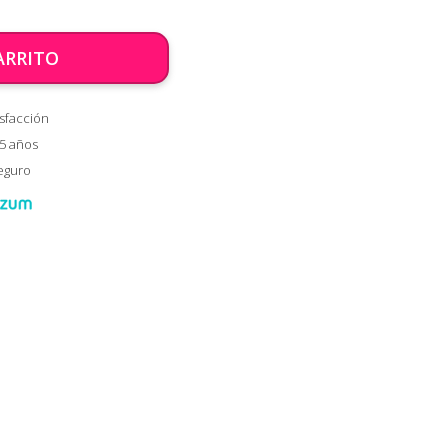
ARRITO
sfacción
 5 años
eguro