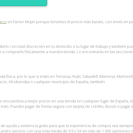
eco
en Factor Mujer porque tenemos el precio más barato, con envío en paqu
birlo con total discreción en tu domicilio o tu lugar de trabajo y también 
nir a comprarlo físicamente a nuestra tienda. Lo encontrarás en las seccion
 física, por lo que si estás en Terrassa, Rubí, Sabadell, Manresa, Martorel
nacor, Alcobendas o cualquier municipio de España, también.
lo encuentras a mejor precio en una tienda en cualquier lugar de España, 
sto. Puedes pagar de forma segura con tarjeta de crédito, Bizum o pagar en
s de ayuda y asistencia gratis para que la experiencia de compra sea siempr
stro servicio con una nota media de 9.9 y 5⭐ en más de 1.000 opiniones rea