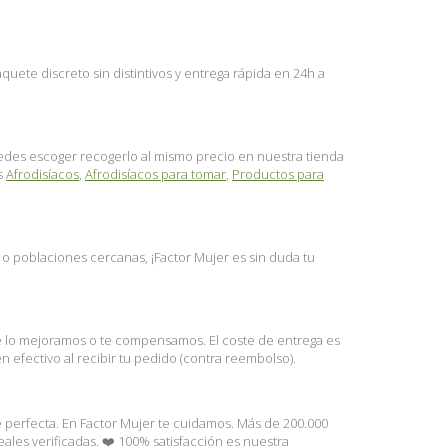
ete discreto sin distintivos y entrega rápida en 24h a
puedes escoger recogerlo al mismo precio en nuestra tienda
es
Afrodisíacos
,
Afrodisíacos para tomar
,
Productos para
l o poblaciones cercanas, ¡Factor Mujer es sin duda tu
te lo mejoramos o te compensamos. El coste de entrega es
 efectivo al recibir tu pedido (contra reembolso).
e perfecta. En Factor Mujer te cuidamos. Más de 200.000
les verificadas. ❤️ 100% satisfacción es nuestra