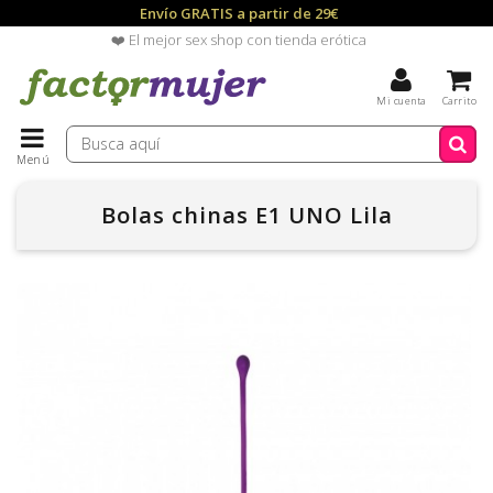
Envío GRATIS a partir de 29€
❤️ El mejor sex shop con tienda erótica
Mi cuenta
Carrito
Menú
Bolas chinas E1 UNO Lila