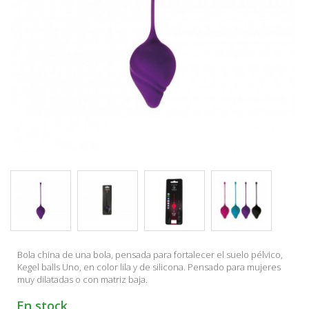
Bola china de una bola, pensada para fortalecer el suelo pélvico,
Kegel balls Uno, en color lila y de silicona. Pensado para mujeres
muy dilatadas o con matriz baja.
En stock