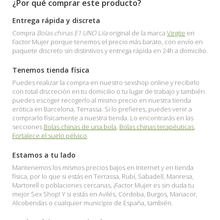
¿Por qué comprar este producto?
Entrega rápida y discreta
Compra
Bolas chinas E1 UNO Lila
original de la marca
Virgite
en
Factor Mujer porque tenemos el precio más barato, con envío en
paquete discreto sin distintivos y entrega rápida en 24h a domicilio.
Tenemos tienda física
Puedes realizar la compra en nuestro sexshop online y recibirlo
con total discreción en tu domicilio o tu lugar de trabajo y también
puedes escoger recogerlo al mismo precio en nuestra tienda
erótica en Barcelona, Terrassa. Si lo prefieres, puedes venir a
comprarlo físicamente a nuestra tienda. Lo encontrarás en las
secciones
Bolas chinas de una bola
,
Bolas chinas terapéuticas
,
Fortalece el suelo pélvico
.
Estamos a tu lado
Mantenemos los mismos precios bajos en Internet y en tienda
física, por lo que si estás en Terrassa, Rubí, Sabadell, Manresa,
Martorell o poblaciones cercanas, ¡Factor Mujer es sin duda tu
mejor Sex Shop! Y si estás en Avilés, Córdoba, Burgos, Manacor,
Alcobendas o cualquier municipio de España, también.