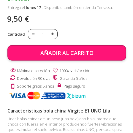
Entrega el
lunes 17
. Disponible también en tienda Terrassa.
9,50 €
Cantidad
AÑADIR AL CARRITO
Máxima discreción
100% satisfacción
Devolución 90 días
Garantía 5 años
Soporte gratis 5 años
Pago seguro
Caracteristicas bola china Virgite E1 UNO Lila
Unas bolas chinas de un peso (una bola) con bola interna que
choca con fuerza en el interior produciendo fuertes vibraciones
que estimulan el suelo pélvico. Bolas chinas UNO, pensadas para