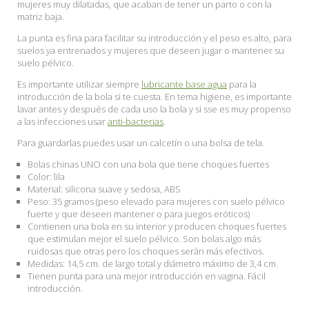
mujeres muy dilatadas, que acaban de tener un parto o con la
matriz baja.
La punta es fina para facilitar su introducción y el peso es alto, para
suelos ya entrenados y mujeres que deseen jugar o mantener su
suelo pélvico.
Es importante utilizar siempre
lubricante base agua
para la
introducción de la bola si te cuesta. En tema higiene, es importante
lavar antes y después de cada uso la bola y si sse es muy propenso
a las infecciones usar
anti-bacterias
.
Para guardarlas puedes usar un calcetín o una bolsa de tela.
Bolas chinas UNO con una bola que tiene choques fuertes
Color: lila
Material: silicona suave y sedosa, ABS
Peso: 35 gramos (peso elevado para mujeres con suelo pélvico
fuerte y que deseen mantener o para juegos eróticos)
Contienen una bola en su interior y producen choques fuertes
que estimulan mejor el suelo pélvico. Son bolas algo más
ruidosas que otras pero los choques serán más efectivos.
Medidas: 14,5 cm. de largo total y diámetro máximo de 3,4 cm.
Tienen punta para una mejor introducción en vagina. Fácil
introducción.