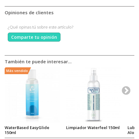
Opiniones de clientes
¿Qué opinas tú sobre este artículo?
Comparte tu opinión
También te puede interesar...
Más vendido
WaterBased EasyGlide
Limpiador Waterfeel 150ml
Lubri
150ml
Aloe 