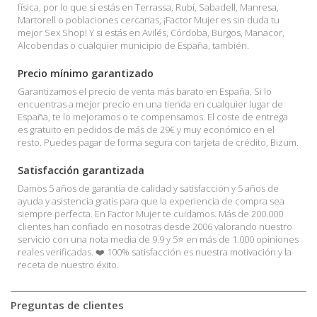
física, por lo que si estás en Terrassa, Rubí, Sabadell, Manresa,
Martorell o poblaciones cercanas, ¡Factor Mujer es sin duda tu
mejor Sex Shop! Y si estás en Avilés, Córdoba, Burgos, Manacor,
Alcobendas o cualquier municipio de España, también.
Precio mínimo garantizado
Garantizamos el precio de venta más barato en España. Si lo
encuentras a mejor precio en una tienda en cualquier lugar de
España, te lo mejoramos o te compensamos. El coste de entrega
es gratuito en pedidos de más de 29€ y muy económico en el
resto. Puedes pagar de forma segura con tarjeta de crédito, Bizum.
Satisfacción garantizada
Damos 5 años de garantía de calidad y satisfacción y 5 años de
ayuda y asistencia gratis para que la experiencia de compra sea
siempre perfecta. En Factor Mujer te cuidamos. Más de 200.000
clientes han confiado en nosotras desde 2006 valorando nuestro
servicio con una nota media de 9.9 y 5⭐ en más de 1.000 opiniones
reales verificadas. ❤️ 100% satisfacción es nuestra motivación y la
receta de nuestro éxito.
Preguntas de clientes