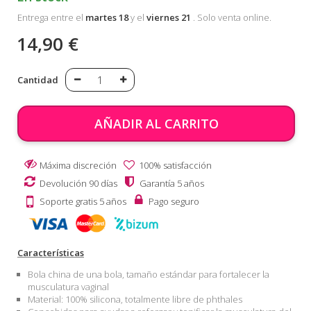
Entrega entre el
martes 18
y el
viernes 21
. Solo venta online.
14,90 €
Cantidad
AÑADIR AL CARRITO
Máxima discreción
100% satisfacción
Devolución 90 días
Garantía 5 años
Soporte gratis 5 años
Pago seguro
Características
Bola china de una bola, tamaño estándar para fortalecer la
musculatura vaginal
Material: 100% silicona, totalmente libre de phthales