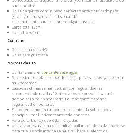
Concebidas para ayudar a reforzar y tonificar la musculatura del
suelo pélvico
Bolas de geisha con un peso perfectamente dosificado para
garantizar una sensacional sesión de
entrenamiento
para
recobrar
el
vigor muscular
Largo total 12cm.
Diámetro 3,4 cm.
Contiene
Bolas china de UNO
Bolsa para guardarla
Normas de uso
Utilizar siempre
lubricante base agua
Secar siempre bien, se puede utilizar polvos talcos, ya que son
muy secantes
Las bolas chinas se han de usar con regularidad, es
recomendable usarlas 30 min diarios, se puede llevar más
tiempo pero no es necesario. Lo importante es tener
regularidad en ponerlas
Se ponen como un tampón, se recomienda sobre todo al
principio, usar lubricante antes de ponerlas
Para quitarlas hay que estar relajadas
una vez puestas se ha de caminar, bailar... en definitiva moverse
para que las bola interna se mueva y haga el efecto de