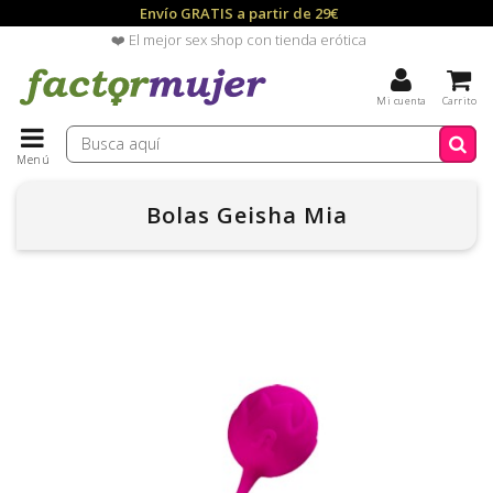
Envío GRATIS a partir de 29€
❤️ El mejor sex shop con tienda erótica
Mi cuenta
Carrito
Menú
Bolas Geisha Mia