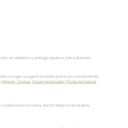
o sin distintivos y entrega rápida en 24h a domicilio.
puedes escoger recogerlo al mismo precio en nuestra tienda
es
Higiene - Cremas
,
Copas menstruales
,
Productos para la
l o poblaciones cercanas, ¡Factor Mujer es sin duda tu