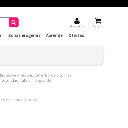
Mi cuenta
Carrito
al
Zonas erógenas
Aprende
Ofertas
tra suave y flexible, con el borde algo más
 seguridad. Talla L,más grande
ién en tienda Terrassa.