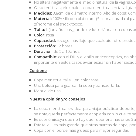
No altera negativamente el medio natural de la vagina.
Características principales: copa menstrual en talla L,(
Medidas:
3,8cm. de diámetro interno. Alto de copa: 6cm y
Material:
100% silicona platinium. (Silicona curada al pl
(síndrome del shock tóxico.
Talla:
L (tamaño mas grande de los estándar en copas pe
Color:
rosa
Capacidad:
recoge más flujo que cualquier otro produc
Protección
: 12 horas
Duración
: de 5 a 10 años.
Compatible
: con el DIU y el anillo anticonceptivo, no o
importante en estos casos evitar estirar sin haber saca
Contiene
Copa menstrual talla L,en color rosa.
Una bolsita para guardar la copa y transportarla.
Manual de uso
Nuestra opinión y/o consejos
La copa menstrual es ideal para viajar,prácticar deport
se nota,queda perfectamente acoplada con lo cual te se
Es económica,ya que no hay que reponerla has unos 5 
Esta talla L es más grande que otras marcas de copa, po
Copa con el borde más grueso para mayor seguridad