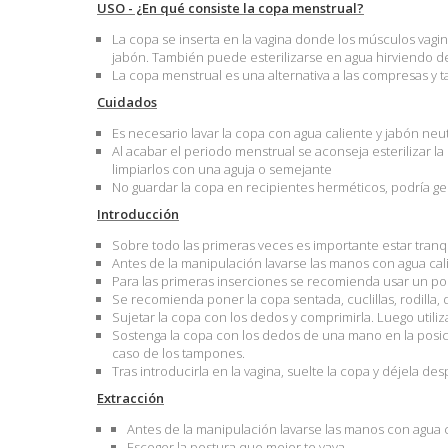
USO - ¿En qué consiste la copa menstrual?
La copa se inserta en la vagina donde los músculos vagina
jabón. También puede esterilizarse en agua hirviendo de
La copa menstrual es una alternativa a las compresas y 
Cuidados
Es necesario lavar la copa con agua caliente y jabón neu
Al acabar el periodo menstrual se aconseja esterilizar la
limpiarlos con una aguja o semejante
No guardar la copa en recipientes herméticos, podría ge
Introducción
Sobre todo las primeras veces es importante estar tranqu
Antes de la manipulación lavarse las manos con agua cal
Para las primeras inserciones se recomienda usar un p
Se recomienda poner la copa sentada, cuclillas, rodilla, 
Sujetar la copa con los dedos y comprimirla. Luego utili
Sostenga la copa con los dedos de una mano en la posici
caso de los tampones.
Tras introducirla en la vagina, suelte la copa y déjela 
Extracción
Antes de la manipulación lavarse las manos con agua c
Escoger la postura que mejor te vaya