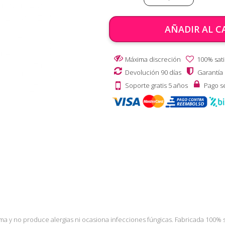
AÑADIR AL C
Máxima discreción
100% sati
Devolución 90 días
Garantía
Soporte gratis 5 años
Pago s
ma y no produce alergias ni ocasiona infecciones fúngicas. Fabricada 100% s