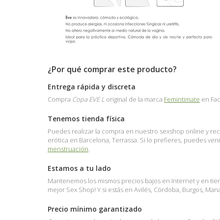
¿Por qué comprar este producto?
Entrega rápida y discreta
Compra
Copa EVE L
original de la marca
Femintimate
en Fac
Tenemos tienda física
Puedes realizar la compra en nuestro sexshop online y reci
erótica en Barcelona, Terrassa. Si lo prefieres, puedes ve
menstruación
.
Estamos a tu lado
Mantenemos los mismos precios bajos en Internet y en tienda
mejor Sex Shop! Y si estás en Avilés, Córdoba, Burgos, Ma
Precio mínimo garantizado