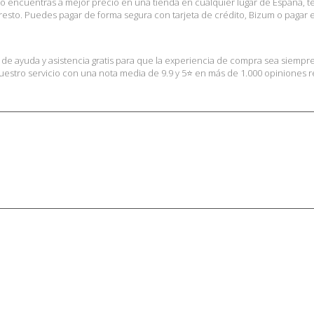
lo encuentras a mejor precio en una tienda en cualquier lugar de España, 
sto. Puedes pagar de forma segura con tarjeta de crédito, Bizum o pagar en
s de ayuda y asistencia gratis para que la experiencia de compra sea siempr
stro servicio con una nota media de 9.9 y 5⭐ en más de 1.000 opiniones rea