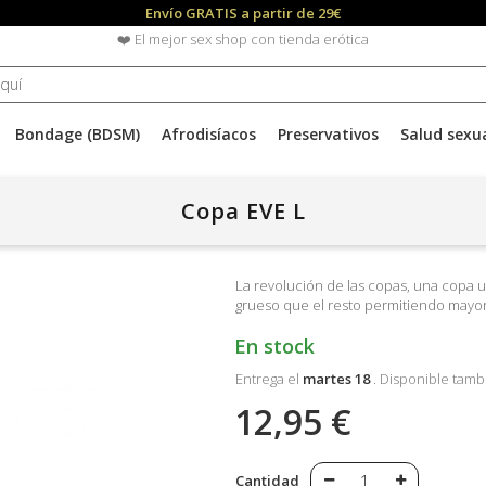
Envío GRATIS a partir de 29€
❤️ El mejor sex shop con tienda erótica
Bondage (BDSM)
Afrodisíacos
Preservativos
Salud sexu
Copa EVE L
La revolución de las copas, una copa ul
grueso que el resto permitiendo mayor
En stock
Entrega el
martes 18
. Disponible tamb
12,95 €
Cantidad