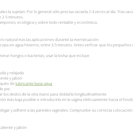
les la sujetan. Por lo general sólo precisa vaciarla 2-4 veces al día. Tras 
 2-5 minutos.
tampones, ecológica y sobre todo rentable y económica.
tro natural tras las aplicaciones durante la menstruación
 copa en agua hivierno, entre 3-5 minutos. Antes verficar que los pequeños or
nerar hongos o bacterias, usar la bolsa que incluye
ila y relajada
iente y jabón
oquito de
lubricante base agua
de pie.
zar los dedos de la otra mano para doblarla longitudinalmente
ón más baja posible e introducirla en la vagina oblicuamente hacia el fondo
desplegar y adherir a las paredes vaginales. Compruebe su correcta colocació
aliente y jabón