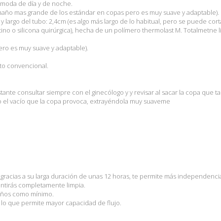
Cómoda de día y de noche.
tamaño mas grande de los estándar en copas pero es muy suave y adaptable). 
 largo del tubo: 2,4cm (es algo más largo de lo habitual, pero se puede corta
atino o silicona quirúrgica), hecha de un polímero thermolast M. Totalmetne
ro es muy suave y adaptable).
to convencional.
bstante consultar siempre con el ginecólogo y y revisar al sacar la copa que t
do el vacío que la copa provoca, extrayéndola muy suaveme
e, gracias a su larga duración de unas 12 horas, te permite más independenc
ntirás completamente limpia.
años como mínimo.
r lo que permite mayor capacidad de flujo.