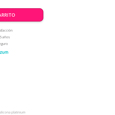
ARRITO
sfacción
 5 años
eguro
ilicona platinium