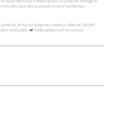
te lo mejoramos o te compensamos. El coste de entrega es
 efectivo al recibir tu pedido (contra reembolso).
e perfecta. En Factor Mujer te cuidamos. Más de 200.000
les verificadas. ❤️ 100% satisfacción es nuestra