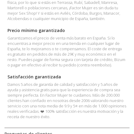
física, por lo que si estás en Terrassa, Rubí, Sabadell, Manresa,
Martorell o poblaciones cercanas, ¡Factor Mujer es sin duda tu
mejor Sex Shop! Y si estás en Avilés, Córdoba, Burgos, Manacor,
Alcobendas o cualquier municipio de España, también.
Precio mínimo garantizado
Garantizamos el precio de venta más barato en España. Si lo
encuentras a mejor precio en una tienda en cualquier lugar de
España, te lo mejoramos o te compensamos. El coste de entrega
es gratuito en pedidos de más de 29€ y muy económico en el
resto. Puedes pagar de forma segura con tarjeta de crédito, Bizum
o pagar en efectivo al recibir tu pedido (contra reembolso).
Satisfacción garantizada
Damos 5 años de garantía de calidad y satisfacción y 5 años de
ayuda y asistencia gratis para que la experiencia de compra sea
siempre perfecta. En Factor Mujer te cuidamos. Más de 200.000
clientes han confiado en nosotras desde 2006 valorando nuestro
servicio con una nota media de 9.9 y 5⭐ en más de 1.000 opiniones
reales verificadas. ❤️ 100% satisfacción es nuestra motivación y la
receta de nuestro éxito.
Preguntas de clientes