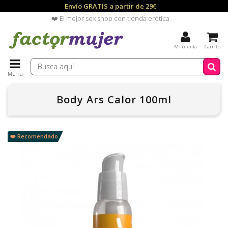
Envío GRATIS a partir de 29€
❤️ El mejor sex shop con tienda erótica
Mi cuenta
Carrito
Menú
Body Ars Calor 100ml
❤️ Recomendado