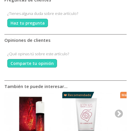
¿Tienes alguna duda sobre este artículo?
Haz tu pregunta
Opiniones de clientes
¿Qué opinas tú sobre este artículo?
Comparte tu opinión
También te puede interesar...
❤️ Recomendado
Más v