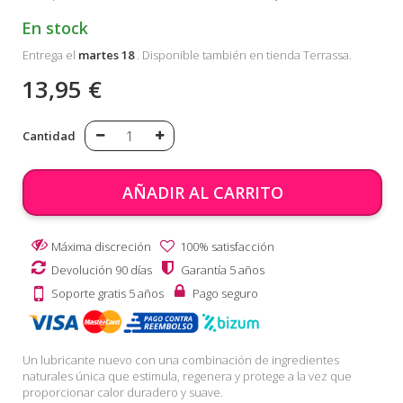
En stock
Entrega el
martes 18
. Disponible también en tienda Terrassa.
13,95 €
Cantidad
AÑADIR AL CARRITO
Máxima discreción
100% satisfacción
Devolución 90 días
Garantía 5 años
Soporte gratis 5 años
Pago seguro
Un lubricante nuevo con una combinación de ingredientes
naturales única que estimula, regenera y protege a la vez que
proporcionar calor duradero y suave.