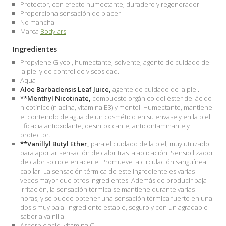
Protector, con efecto humectante, duradero y regenerador
Proporciona sensación de placer
No mancha
Marca
Body ars
Ingredientes
Propylene Glycol, humectante, solvente, agente de cuidado de
la piel y de control de viscosidad.
Aqua
Aloe Barbadensis Leaf Juice,
agente de cuidado de la piel.
**Menthyl Nicotinate,
compuesto orgánico del éster del ácido
nicotínico (niacina, vitamina B3) y mentol. Humectante, mantiene
el contenido de agua de un cosmético en su envase y en la piel.
Eficacia antioxidante, desintoxicante, anticontaminante y
protector.
**Vanillyl Butyl Ether,
para el cuidado de la piel, muy utilizado
para aportar sensación de calor tras la aplicación. Sensibilizador
de calor soluble en aceite. Promueve la circulación sanguínea
capilar. La sensación térmica de este ingrediente es varias
veces mayor que otros ingredientes. Además de producir baja
irritación, la sensación térmica se mantiene durante varias
horas, y se puede obtener una sensación térmica fuerte en una
dosis muy baja. Ingrediente estable, seguro y con un agradable
sabor a vainilla.
Ascorbic acid, vitamina C