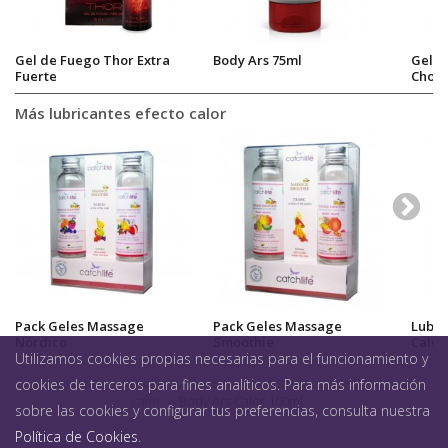
Gel de Fuego Thor Extra
Body Ars 75ml
Gel O
Fuerte
Choco
Más lubricantes efecto calor
Pack Geles Massage
Pack Geles Massage
Lubri
Nórdico
Smoothie
Calor
Utilizamos cookies propias necesarias para el funcionamiento y
Cosmética
>
Lubricantes
>
Efectos estimulantes
>
Efecto
cookies de terceros para fines analíticos. Para más información
calor
>
Body Ars Calor 100ml
sobre las cookies y configurar tus preferencias, consulta nuestra
Política de Cookies
.