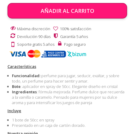
AÑADIR AL CARRITO
Máxima discreción
100% satisfacción
Devolución 90 días
Garantía 5 años
Soporte gratis 5 años
Pago seguro
Características
Funcionalidad:
perfume para jugar, seducir, exaltar, y sobre
todo, un perfume para hacer sentir y amar.
Bote
: aplicador en spray de 50cc. Elegante diseño en cristal
Ingredientes
: fórmula mejorada. Perfume dulce que recuerda
a la vainilla o caramelo. Pensado para mujeres por su dulce
aroma y para intensificar los juegos de pareja
Incluye
1 bote de 50cc en spray
Presentado en un caja de cartón dorado.
Nuestra opinión