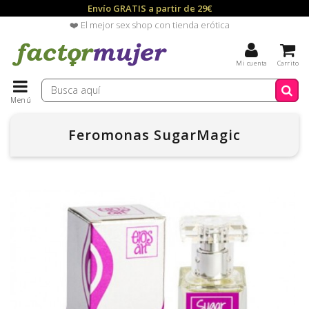
Envío GRATIS a partir de 29€
❤️ El mejor sex shop con tienda erótica
Mi cuenta
Carrito
Menú
Feromonas SugarMagic