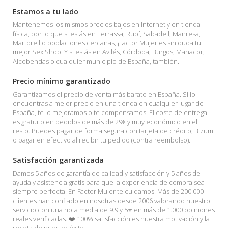
Estamos a tu lado
Mantenemos los mismos precios bajos en Internet y en tienda
física, por lo que si estás en Terrassa, Rubí, Sabadell, Manresa,
Martorell o poblaciones cercanas, ¡Factor Mujer es sin duda tu
mejor Sex Shop! Y si estás en Avilés, Córdoba, Burgos, Manacor,
Alcobendas o cualquier municipio de España, también.
Precio mínimo garantizado
Garantizamos el precio de venta más barato en España. Si lo
encuentras a mejor precio en una tienda en cualquier lugar de
España, te lo mejoramos o te compensamos. El coste de entrega
es gratuito en pedidos de más de 29€ y muy económico en el
resto. Puedes pagar de forma segura con tarjeta de crédito, Bizum
o pagar en efectivo al recibir tu pedido (contra reembolso).
Satisfacción garantizada
Damos 5 años de garantía de calidad y satisfacción y 5 años de
ayuda y asistencia gratis para que la experiencia de compra sea
siempre perfecta. En Factor Mujer te cuidamos. Más de 200.000
clientes han confiado en nosotras desde 2006 valorando nuestro
servicio con una nota media de 9.9 y 5⭐ en más de 1.000 opiniones
reales verificadas. ❤️ 100% satisfacción es nuestra motivación y la