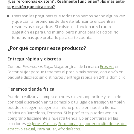
¿Las feromonas existen? ¿Realmente funcionan? ¿Es más auto-
sugestión que otra cosa?
Estas son las preguntas que todos nos hemos hecho alguna vez
y que con la feromonas de de este fabricante encuentran
respuestas categoricas. Si existen, si funcionan y la auto-
sugestión es para uno mismo, pero nunca para los otros. No
tendrás más que probarlo para darte cuenta.
¿Por qué comprar este producto?
Entrega rápida y discreta
Compra
Feromonas SugarMagic
original de la marca
Eros-Art
en
Factor Mujer porque tenemos el precio más barato, con envío en
paquete discreto sin distintivos y entrega rápida en 24h a domicilio.
Tenemos tienda física
Puedes realizar la compra en nuestro sexshop online y recibirlo
con total discreción en tu domicilio o tu lugar de trabajo y también
puedes escoger recogerlo al mismo precio en nuestra tienda
erótica en Barcelona, Terrassa. Si lo prefieres, puedes venir a
comprarlo físicamente a nuestra tienda. Lo encontrarás en las
secciones
Higiene - Cremas
,
Feromonas, el poder oculto detrás del
atractivo sexual
,
Para mujer
,
Afrodisíacos
.