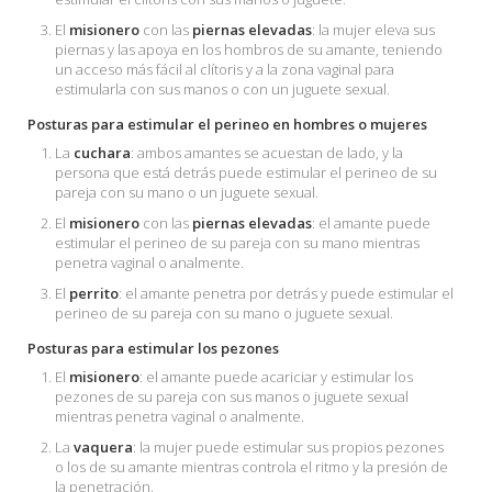
El
misionero
con las
piernas elevadas
: la mujer eleva sus
piernas y las apoya en los hombros de su amante, teniendo
un acceso más fácil al clítoris y a la zona vaginal para
estimularla con sus manos o con un juguete sexual.
Posturas para estimular el perineo en hombres o mujeres
La
cuchara
: ambos amantes se acuestan de lado, y la
persona que está detrás puede estimular el perineo de su
pareja con su mano o un juguete sexual.
El
misionero
con las
piernas elevadas
: el amante puede
estimular el perineo de su pareja con su mano mientras
penetra vaginal o analmente.
El
perrito
: el amante penetra por detrás y puede estimular el
perineo de su pareja con su mano o juguete sexual.
Posturas para estimular los pezones
El
misionero
: el amante puede acariciar y estimular los
pezones de su pareja con sus manos o juguete sexual
mientras penetra vaginal o analmente.
La
vaquera
: la mujer puede estimular sus propios pezones
o los de su amante mientras controla el ritmo y la presión de
la penetración.