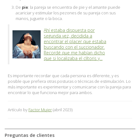
De
pie
: la pareja se encuentra de pie y el amante puede
acariciar y estimular los pezones de su pareja con sus
manos, juguete o la boca.
Ahí estaba dispuesta por
segunda vez, decidida a
encontrar el placer que estaba
buscando con el succionador.
Recordé que me habían dicho
que si localizaba el clítoris y...
Es importante recordar que cada persona es diferente, y es
posible que prefiera otras posturas o técnicas de estimulación. Lo
más importante es experimentar y comunicarse con la pareja para
encontrar lo que funciona mejor para ambos.
Artículo by
Factor Mujer
(abril 2023)
Preguntas de clientes