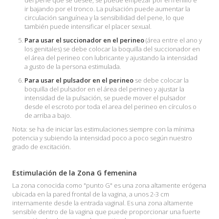
del pene que se desee, se puede empezar por el frenillo e
ir bajando por el tronco. La pulsación puede aumentar la
circulación sanguínea y la sensibilidad del pene, lo que
también puede intensificar el placer sexual.
Para usar el succionador en el perineo
(área entre el ano y
los genitales) se debe colocar la boquilla del succionador en
el área del perineo con lubricante y ajustando la intensidad
a gusto de la persona estimulada.
Para usar el pulsador en el perineo
se debe colocar la
boquilla del pulsador en el área del perineo y ajustar la
intensidad de la pulsación, se puede mover el pulsador
desde el escroto por toda el area del perineo en círculos o
de arriba a bajo.
Nota: se ha de iniciar las estimulaciones siempre con la mínima
potencia y subiendo la intensidad poco a poco según nuestro
grado de excitación.
Estimulación de la Zona G femenina
La zona conocida como "punto G" es una zona altamente erógena
ubicada en la pared frontal de la vagina, a unos 2-3 cm
internamente desde la entrada vaginal. Es una zona altamente
sensible dentro de la vagina que puede proporcionar una fuerte