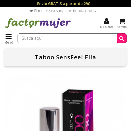
Envío GRATIS a partir de 29€
❤️ El mejor sex shop con tienda erótica
Mi cuenta
Carrito
Menú
Taboo SensFeel Ella