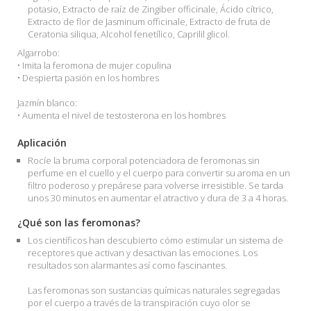
potasio, Extracto de raíz de Zingiber officinale, Ácido cítrico,
Extracto de flor de Jasminum officinale, Extracto de fruta de
Ceratonia siliqua, Alcohol fenetílico, Caprilil glicol.
Algarrobo:
• Imita la feromona de mujer copulina
• Despierta pasión en los hombres
Jazmín blanco:
• Aumenta el nivel de testosterona en los hombres
Aplicación
Rocíe la bruma corporal potenciadora de feromonas sin
perfume en el cuello y el cuerpo para convertir su aroma en un
filtro poderoso y prepárese para volverse irresistible. Se tarda
unos 30 minutos en aumentar el atractivo y dura de 3 a 4 horas.
¿Qué son las feromonas?
Los científicos han descubierto cómo estimular un sistema de
receptores que activan y desactivan las emociones. Los
resultados son alarmantes así como fascinantes.
Las feromonas son sustancias químicas naturales segregadas
por el cuerpo a través de la transpiración cuyo olor se