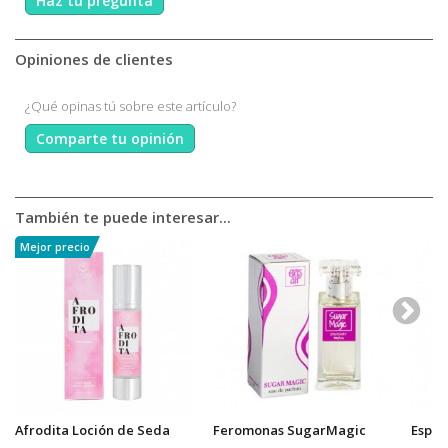
Haz tu pregunta
Opiniones de clientes
¿Qué opinas tú sobre este artículo?
Comparte tu opinión
También te puede interesar...
Mejor precio
Afrodita Loción de Seda
Feromonas SugarMagic
Espie